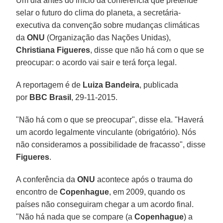
Um dia antes do início da conferência que pretende
selar o futuro do clima do planeta, a secretária-
executiva da convenção sobre mudanças climáticas
da
ONU
(Organização das Nações Unidas),
Christiana Figueres
, disse que não há com o que se
preocupar: o acordo vai sair e terá força legal.
A reportagem é de
Luiza Bandeira
, publicada
por
BBC Brasil
, 29-11-2015.
"Não há com o que se preocupar", disse ela. "Haverá
um acordo legalmente vinculante (obrigatório). Nós
não consideramos a possibilidade de fracasso", disse
Figueres
.
A conferência da
ONU
acontece após o trauma do
encontro de
Copenhague
, em 2009, quando os
países não conseguiram chegar a um acordo final.
"Não há nada que se compare (a
Copenhague
) a