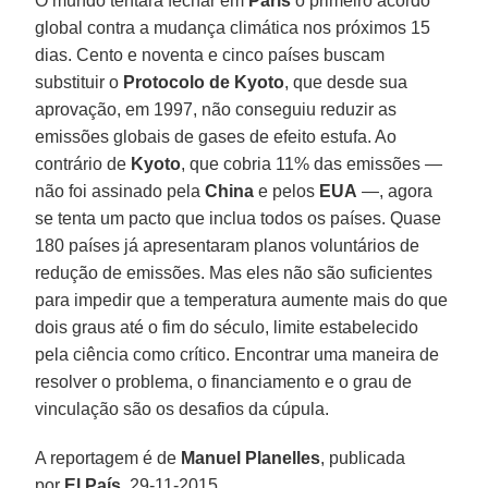
O mundo tentará fechar em
Paris
o primeiro acordo
global contra a mudança climática nos próximos 15
dias. Cento e noventa e cinco países buscam
substituir o
Protocolo de Kyoto
, que desde sua
aprovação, em 1997, não conseguiu reduzir as
emissões globais de gases de efeito estufa. Ao
contrário de
Kyoto
, que cobria 11% das emissões —
não foi assinado pela
China
e pelos
EUA
—, agora
se tenta um pacto que inclua todos os países. Quase
180 países já apresentaram planos voluntários de
redução de emissões. Mas eles não são suficientes
para impedir que a temperatura aumente mais do que
dois graus até o fim do século, limite estabelecido
pela ciência como crítico. Encontrar uma maneira de
resolver o problema, o financiamento e o grau de
vinculação são os desafios da cúpula.
A reportagem é de
Manuel Planelles
, publicada
por
El País
, 29-11-2015.