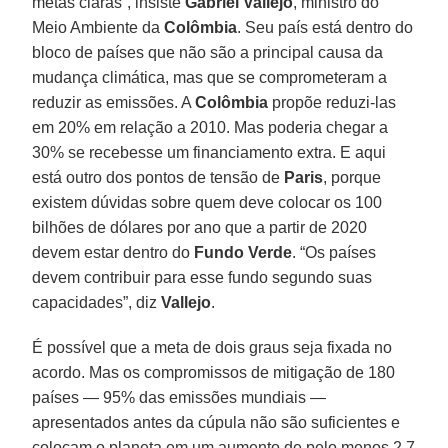
metas claras”, insiste
Gabriel Vallejo
, ministro do
Meio Ambiente da
Colômbia
. Seu país está dentro do
bloco de países que não são a principal causa da
mudança climática, mas que se comprometeram a
reduzir as emissões. A
Colômbia
propõe reduzi-las
em 20% em relação a 2010. Mas poderia chegar a
30% se recebesse um financiamento extra. E aqui
está outro dos pontos de tensão de
Paris
, porque
existem dúvidas sobre quem deve colocar os 100
bilhões de dólares por ano que a partir de 2020
devem estar dentro do
Fundo Verde
. “Os países
devem contribuir para esse fundo segundo suas
capacidades”, diz
Vallejo
.
É possível que a meta de dois graus seja fixada no
acordo. Mas os compromissos de mitigação de 180
países — 95% das emissões mundiais —
apresentados antes da cúpula não são suficientes e
colocam o planeta em um aumento de pelo menos 2,7