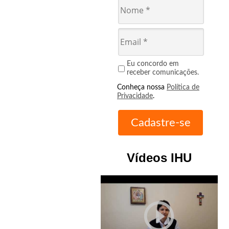
Eu concordo em
receber comunicações.
Conheça nossa
Política de
Privacidade
.
Vídeos IHU
play_circle_outline