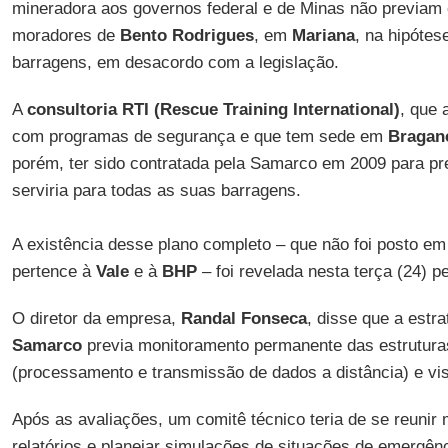
mineradora aos governos federal e de Minas não previam e
moradores de
Bento Rodrigues
, em
Mariana
, na hipóte
barragens, em desacordo com a legislação.
A
consultoria RTI (Rescue Training International)
, que 
com programas de segurança e que tem sede em
Braganç
porém, ter sido contratada pela Samarco em 2009 para pr
serviria para todas as suas barragens.
A existência desse plano completo – que não foi posto em
pertence à
Vale
e à
BHP
– foi revelada nesta terça (24) p
O diretor da empresa,
Randal Fonseca
, disse que a estr
Samarco
previa monitoramento permanente das estruturas
(processamento e transmissão de dados a distância) e visi
Após as avaliações, um comitê técnico teria de se reunir
relatórios e planejar simulações de situações de emergê