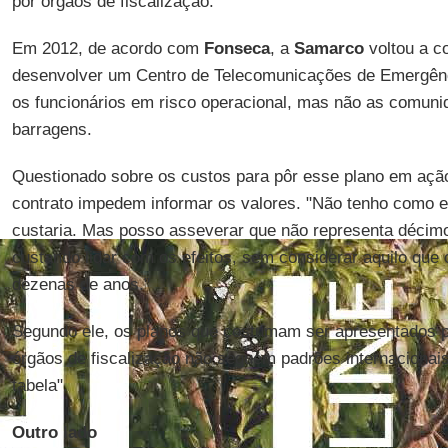
por órgãos de fiscalização.
Em 2012, de acordo com
Fonseca
, a
Samarco
voltou a c
desenvolver um Centro de Telecomunicações de Emergênc
os funcionários em risco operacional, mas não as comuni
barragens.
Questionado sobre os custos para pôr esse plano em ação
contrato impedem informar os valores. "Não tenho como e
custaria. Mas posso asseverar que não representa décim
custando lidar com os efeitos, sem considerar aquilo que
dezenas de anos."
Segundo ele, os planos que costumam ser apresentados 
órgãos de fiscalização não seguem padrões internacionais
tabela".
Outro lado