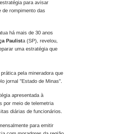
stratégia para avisar
se de rompimento das
atua há mais de 30 anos
a Paulist
a (SP), revelou,
eparar uma estratégia que
 prática pela mineradora que
elo jornal "Estado de Minas".
atégia apresentada à
 por meio de telemetria
tas diárias de funcionários.
 mensalmente para emitir
ncia com moradores da região