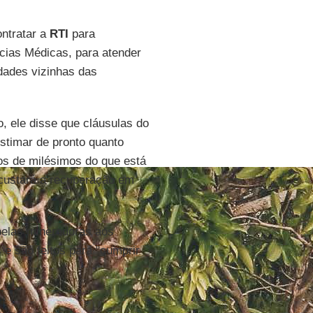
ontratar a
RTI
para
ias Médicas, para atender
dades vizinhas das
, ele disse que cláusulas do
stimar de pronto quanto
os de milésimos do que está
 custará a recuperação em
pelas mineradoras aos
 e são feitos para "cumprir