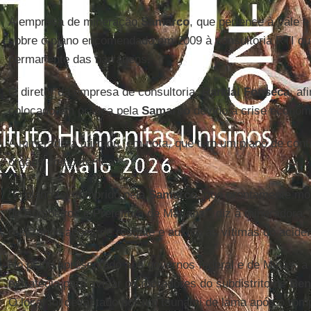
A empresa de mineração
Samarco
, que pertence à Vale 
sobre o plano encomendado em 2009 à consultoria RTI qu
permanente das barragens.
O diretor da empresa de consultoria,
Randal Fonseca
, af
colocado em prática pela
Samarco
devido à crise econômi
A mineradora afirmou, em nota, que tem um plano de cont
órgãos competentes".
"O plano foi cumprido pela
Samarco
, que prontamente mob
de Bombeiros e Prefeitura de Mariana", diz a mineradora, 
realizando ações de resgate e auxílio às vítimas do aciden
No plano apresentado aos governos federal e de Minas, a
estratégia para avisar os moradores do subdistrito de
Ben
O local foi devastado por um tsunami de lama após o ro