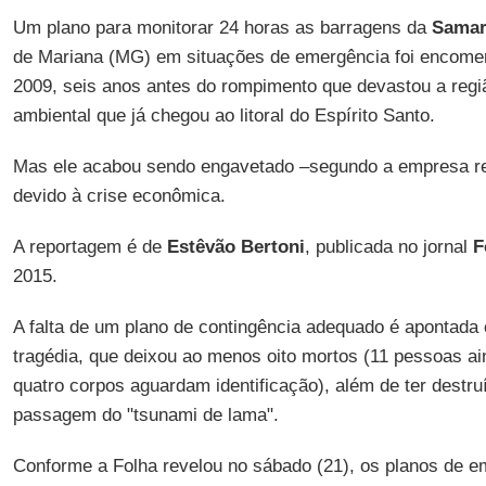
Um plano para monitorar 24 horas as barragens da
Samar
de Mariana (MG) em situações de emergência foi encome
2009, seis anos antes do rompimento que devastou a reg
ambiental que já chegou ao litoral do Espírito Santo.
Mas ele acabou sendo engavetado –segundo a empresa r
devido à crise econômica.
A reportagem é de
Estêvão Bertoni
, publicada no jornal
F
2015.
A falta de um plano de contingência adequado é apontad
tragédia, que deixou ao menos oito mortos (11 pessoas a
quatro corpos aguardam identificação), além de ter destruí
passagem do "tsunami de lama".
Conforme a Folha revelou no sábado (21), os planos de e