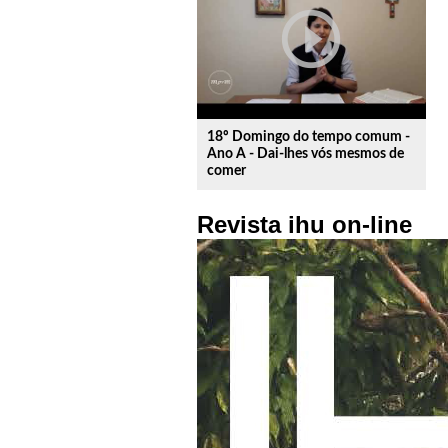
play_circle_outline
18º Domingo do tempo comum -
Ano A - Dai-lhes vós mesmos de
comer
Revista ihu on-line