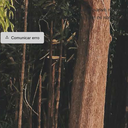
Diretores da mineradora disseram que avisaram moradore
revelam quantas ligações foram feitas nem os nomes de 
⚠️
Comunicar erro