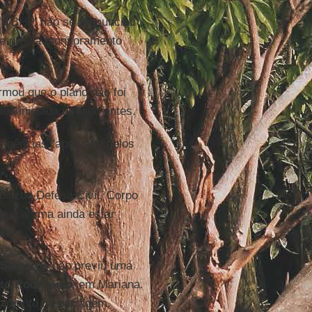
e à BHP, não se pronunciou
e previa monitoramento
irmou que o plano não foi
ca iniciada um ano antes.
ingências "aprovado pelos
ilizou Defesa Civil, Corpo
que afirma ainda estar
te.
Samarco
não previu uma
to Rodrigues
, em Mariana.
mpimento da barragem.