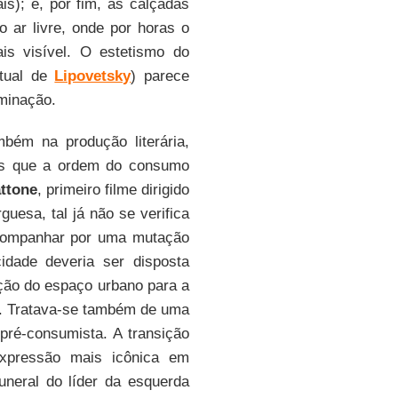
is); e, por fim, as calçadas
 ar livre, onde por horas o
is visível. O estetismo do
itual de
Lipovetsky
) parece
rminação.
bém na produção literária,
ais que a ordem do consumo
ttone
, primeiro filme dirigido
guesa, tal já não se verifica
acompanhar por uma mutação
idade deveria ser disposta
ão do espaço urbano para a
es. Tratava-se também de uma
 pré-consumista. A transição
expressão mais icônica em
uneral do líder da esquerda