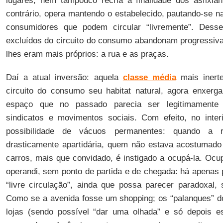
lugares, nem tampouco recria a finalidade dos asfixia
contrário, opera mantendo o estabelecido, pautando-se n
consumidores que podem circular “livremente”. Dess
excluídos do circuito do consumo abandonam progressiv
lhes eram mais próprios: a rua e as praças.
Daí a atual inversão: aquela
classe média
mais inerte
circuito do consumo seu habitat natural, agora enxerg
espaço que no passado parecia ser legitimamente 
sindicatos e movimentos sociais. Com efeito, no inter
possibilidade de vácuos permanentes: quando a r
drasticamente apartidária, quem não estava acostumado 
carros, mais que convidado, é instigado a ocupá-la. O
operandi, sem ponto de partida e de chegada: há apenas 
“livre circulação”, ainda que possa parecer paradoxal, 
Como se a avenida fosse um shopping; os “palanques” d
lojas (sendo possível “dar uma olhada” e só depois e