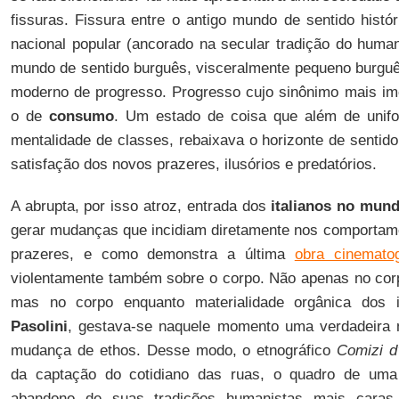
fissuras. Fissura entre o antigo mundo de sentido histó
nacional popular (ancorado na secular tradição do humani
mundo de sentido burguês, visceralmente pequeno burguês
moderno de progresso. Progresso cujo sinônimo mais im
o de
consumo
. Um estado de coisa que além de unifo
mentalidade de classes, rebaixava o horizonte de sentido
satisfação dos novos prazeres, ilusórios e predatórios.
A abrupta, por isso atroz, entrada dos
italianos no mun
gerar mudanças que incidiam diretamente nos comportam
prazeres, e como demonstra a última
obra cinemato
violentamente também sobre o corpo. Não apenas no corpo
mas no corpo enquanto materialidade orgânica dos 
Pasolini
, gestava-se naquele momento uma verdadeira 
mudança de ethos. Desse modo, o etnográfico
Comizi d
da captação do cotidiano das ruas, o quadro de um
abandono de suas tradições humanistas mais caras,