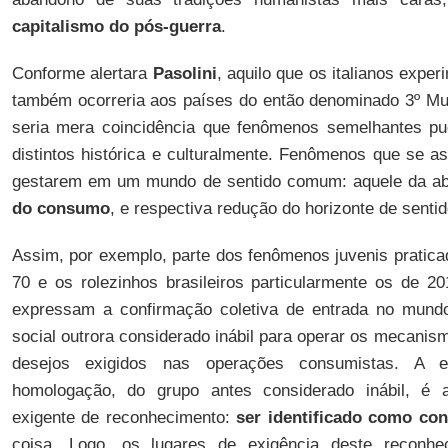
capitalismo do pós-guerra
.
Conforme alertara
Pasolini
, aquilo que os italianos exp
também ocorreria aos países do então denominado 3º Mu
seria mera coincidência que fenômenos semelhantes p
distintos histórica e culturalmente. Fenômenos que se 
gestarem em um mundo de sentido comum: aquele da ab
do consumo
, e respectiva redução do horizonte de sentid
Assim, por exemplo, parte dos fenômenos juvenis pratic
70 e os rolezinhos brasileiros particularmente os de 
expressam a confirmação coletiva de entrada no mun
social outrora considerado inábil para operar os mecanism
desejos exigidos nas operações consumistas. A e
homologação, do grupo antes considerado inábil, é
exigente de reconhecimento:
ser identificado como co
coisa. Logo, os lugares de exigência deste reconhe