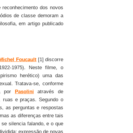
 e reconhecimento dos novos
 ódios de classe demoram a
losofia, em artigo publicado
Michel Foucault
[1] discorre
922-1975). Neste filme, o
mpirismo herético) uma das
exual. Tratava-se, conforme
da por
Pasolini
através de
, ruas e praças. Segundo o
s, as perguntas e respostas
mas as diferenças entre tais
 se silencia falando, e o que
dividida: expressão de novas