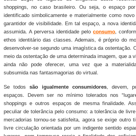
shoppings, no caso brasileiro. Ou seja, o espaço po
identificado simbolicamente e materialmente como novo l
garantidor de visibilidade. Em tal espaço, a nova ident
assumida. A perversa identidade pelo
consumo
, confor
ethos identitário das classes. Ademais, é próprio do 
desenvolver-se segundo uma imagística da ostentação. 
meio da ostentação de uma determinada imagem, que a vir
ainda não pode oferecer, uma vez que a materialid
subsumida nas fantasmagorias do virtual.
Se todos
são igualmente consumidores
, devem, p
espaços. Devem ser no mínimo tolerados nos “luga
shoppings e outros espaços de mesma finalidade. Ass
peculiar de tolerância pelo consumo: a tolerância de livr
mercadorias tornou-se satisfeita, agora se exige outro t
livre circulação orientada por um indigente sentido espa