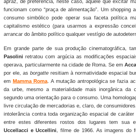
apraz, de preferência, neste caso, aquele que excitar ma
funcionam como “praça de alimentação”. Um shopping ao
consumo simbólico pode operar sua faceta política ma
capitalismo estético (para usarmos a expressão conce
arrancar do âmbito político qualquer vestígio de autodete
Em grande parte de sua produção cinematográfica, tam
Pasolini
retratou com argúcia as modificações espaci
operava, particularmente na cidade de Roma. Se em
Acca
por ele, as
borgatte
resitiam à normatividade espacial bur
em
Mamma Roma
. A mutação antropológica se fazia 
da urbe, mesmo a materialidade mais inorgânica da c
segundo uma orientação para o consumo. Uma homologaç
livre circulação de mercadorias e, claro, de consumidor
intolerância contra toda organização espacial de caráter
entre estes diferentes rostos dos lugares tem sua 
Uccellacci e Uccellini
, filme de 1966. As imagens do f