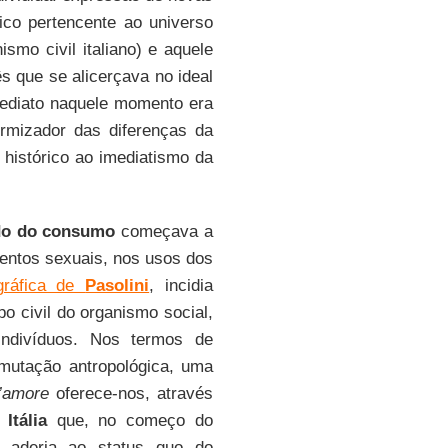
rico pertencente ao universo
smo civil italiano) e aquele
 que se alicerçava no ideal
ediato naquele momento era
rmizador das diferenças da
 histórico ao imediatismo da
do do consumo
começava a
entos sexuais, nos usos dos
gráfica de
Pasolini
, incidia
 civil do organismo social,
indivíduos. Nos termos de
mutação antropológica, uma
’amore
oferece-nos, através
a
Itália
que, no começo do
 aderia ao status quo do