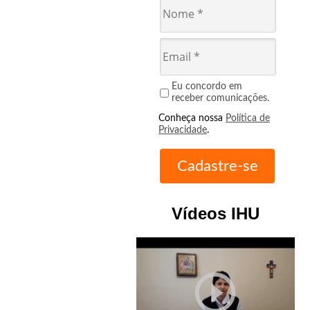
Eu concordo em
receber comunicações.
Conheça nossa
Política de
Privacidade
.
Vídeos IHU
play_circle_outline