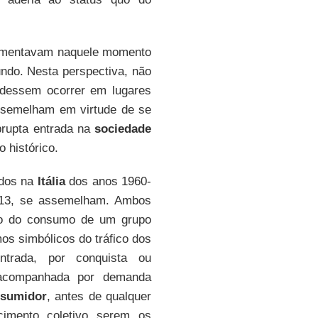
erimentavam naquele momento
ndo. Nesta perspectiva, não
udessem ocorrer em lugares
assemelham em virtude de se
rupta entrada na
sociedade
o histórico.
ados na
Itália
dos anos 1960-
2013, se assemelham. Ambos
do do consumo de um grupo
os simbólicos do tráfico dos
ntrada, por conquista ou
 acompanhada por demanda
nsumidor
, antes de qualquer
cimento coletivo serem os