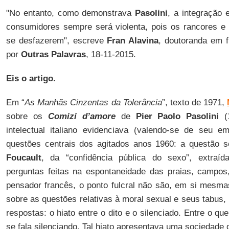
"
No entanto, como demonstrava
Pasolini
, a integração
consumidores sempre será violenta, pois os rancores e
se desfazerem
", escreve
Fran Alavina
, doutoranda em fi
por
Outras Palavras
, 18-11-2015.
Eis o artigo.
Em “
As Manhãs Cinzentas da Tolerância
”, texto de 1971,
sobre os
Comizi d’amore
de
Pier Paolo Pasolini
(1
intelectual italiano evidenciava (valendo-se de seu e
questões centrais dos agitados anos 1960: a questão s
Foucault
, da “confidência pública do sexo”, extraí
perguntas feitas na espontaneidade das praias, campos
pensador francês, o ponto fulcral não são, em si mesma
sobre as questões relativas à moral sexual e seus tabus, 
respostas: o hiato entre o dito e o silenciado. Entre o que
se fala silenciando. Tal hiato apresentava uma sociedade 