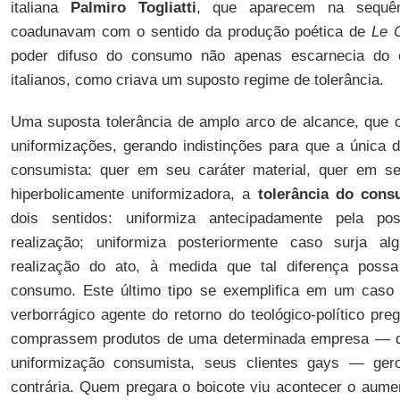
italiana
Palmiro Togliatti
, que aparecem na sequênc
coadunavam com o sentido da produção poética de
Le 
poder difuso do consumo não apenas escarnecia do e
italianos, como criava um suposto regime de tolerância.
Uma suposta tolerância de amplo arco de alcance, que 
uniformizações, gerando indistinções para que a única d
consumista: quer em seu caráter material, quer em se
hiperbolicamente uniformizadora, a
tolerância do con
dois sentidos: uniformiza antecipadamente pela pos
realização; uniformiza posteriormente caso surja a
realização do ato, à medida que tal diferença possa
consumo. Este último tipo se exemplifica em um caso
verborrágico agente do retorno do teológico-político pr
comprassem produtos de uma determinada empresa — qu
uniformização consumista, seus clientes gays — ger
contrária. Quem pregara o boicote viu acontecer o aume