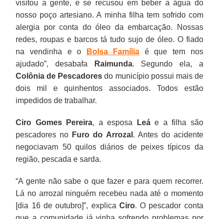
visitou a gente, e se recusou em beber a água do
nosso poço artesiano. A minha filha tem sofrido com
alergia por conta do óleo da embarcação. Nossas
redes, roupas e barcos tá tudo sujo de óleo. O fiado
na vendinha e o
Bolsa Família
é que tem nos
ajudado”, desabafa
Raimunda
. Segundo ela, a
Colônia de Pescadores
do município possui mais de
dois mil e quinhentos associados. Todos estão
impedidos de trabalhar.
Ciro Gomes Pereira
, a esposa
Leá
e a filha são
pescadores no
Furo do Arrozal
. Antes do acidente
negociavam 50 quilos diários de peixes típicos da
região, pescada e sarda.
“A gente não sabe o que fazer e para quem recorrer.
Lá no arrozal ninguém recebeu nada até o momento
[dia 16 de outubro]”, explica
Ciro
. O pescador conta
que a comunidade já vinha sofrendo problemas por