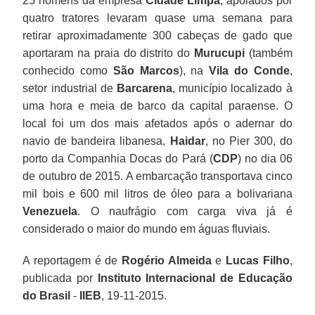
25 homens da empresa
Cidade Limpa
, apoiados por
quatro tratores levaram quase uma semana para
retirar aproximadamente 300 cabeças de gado que
aportaram na praia do distrito do
Murucupi
(também
conhecido como
São Marcos
), na
Vila do Conde
,
setor industrial de
Barcarena
, município localizado à
uma hora e meia de barco da capital paraense. O
local foi um dos mais afetados após o adernar do
navio de bandeira libanesa,
Haidar
, no Pier 300, do
porto da Companhia Docas do Pará (
CDP
) no dia 06
de outubro de 2015. A embarcação transportava cinco
mil bois e 600 mil litros de óleo para a bolivariana
Venezuela
. O naufrágio com carga viva já é
considerado o maior do mundo em águas fluviais.
A reportagem é de
Rogério Almeida
e
Lucas Filho
,
publicada por
Instituto Internacional de Educação
do Brasil
-
IIEB
, 19-11-2015.