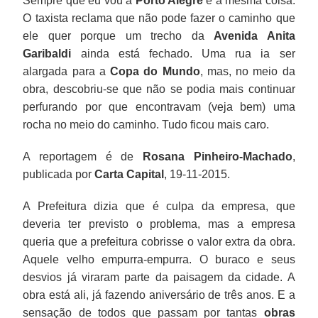
Sempre que eu vou a
Porto Alegre
é a mesma coisa.
O taxista reclama que não pode fazer o caminho que
ele quer porque um trecho da
Avenida Anita
Garibaldi
ainda está fechado. Uma rua ia ser
alargada para a
Copa do Mundo
, mas, no meio da
obra, descobriu-se que não se podia mais continuar
perfurando por que encontravam (veja bem) uma
rocha no meio do caminho. Tudo ficou mais caro.
A reportagem é de
Rosana Pinheiro-Machado
,
publicada por
Carta Capital
, 19-11-2015.
A Prefeitura dizia que é culpa da empresa, que
deveria ter previsto o problema, mas a empresa
queria que a prefeitura cobrisse o valor extra da obra.
Aquele velho empurra-empurra. O buraco e seus
desvios já viraram parte da paisagem da cidade. A
obra está ali, já fazendo aniversário de três anos. E a
sensação de todos que passam por tantas
obras