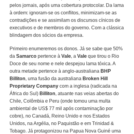
pelos jornais, após uma cobertura protocolar. Da lama
à ordem: ignoram-se os conflitos, minimizam-se as
contradições e se assimilam os discursos cínicos de
executivos e de membros do governo. Com a clássica
blindagem dos sócios da empresa.
Primeiro enumeremos os donos. Já se sabe que 50%
da
Samarco
pertence à
Vale
, a
Vale
que tirou o Rio
Doce de seu nome e nele despejou lama tóxica. A
outra metade pertence à anglo-australiana
BHP
Billiton
, uma fusão da australiana
Broken Hill
Proprietary Company
com a inglesa (radicada na
África do Sul)
Billiton
, atuante nas veias abertas do
Chile, Colômbia e Peru (onde tomou uma multa
ambiental de US$ 77 mil após contaminação por
cobre), no Canadá, Reino Unido e nos Estados
Unidos, na Argélia, no Paquistão e em Trinidad &
Tobago. Já protagonizou na Papua Nova Guiné uma