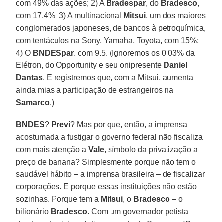
com 49% das ações; 2) A
Bradespar
, do
Bradesco
,
com 17,4%; 3) A multinacional
Mitsui
, um dos maiores
conglomerados japoneses, de bancos à petroquímica,
com tentáculos na Sony, Yamaha, Toyota, com 15%;
4) O
BNDESpar
, com 9,5. (Ignoremos os 0,03% da
Elétron, do Opportunity e seu onipresente
Daniel
Dantas
. E registremos que, com a Mitsui, aumenta
ainda mias a participação de estrangeiros na
Samarco
.)
BNDES
?
Previ
? Mas por que, então, a imprensa
acostumada a fustigar o governo federal não fiscaliza
com mais atenção a
Vale
, símbolo da privatização a
preço de banana? Simplesmente porque não tem o
saudável hábito – a imprensa brasileira – de fiscalizar
corporações. E porque essas instituições não estão
sozinhas. Porque tem a
Mitsui
, o
Bradesco
– o
bilionário
Bradesco
. Com um governador petista