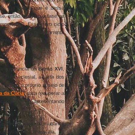
ta. Ela indica que é dessa
-se, então, uma nova fase na
importante”. Esse novo ciclo
 renovadoras, pela corrente
iares.
ta a renúncia de
Bento XVI
,
a crise eclesial, a partir dos
stentes; o próprio desejo de
a da Cúria
, para recuperar a
icana "adulta”, apresentando
e propôs a uma mudança
rtantíssimo”. Para ela, os