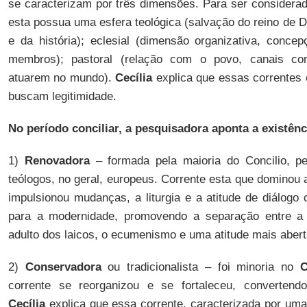
se caracterizam por três dimensões. Para ser considerad
esta possua uma esfera teológica (salvação do reino de 
e da história); eclesial (dimensão organizativa, conce
membros); pastoral (relação com o povo, canais co
atuarem no mundo).
Cecília
explica que essas correntes 
buscam legitimidade.
No período conciliar, a pesquisadora aponta a existênc
1)
Renovadora
– formada pela maioria do Concilio, p
teólogos, no geral, europeus. Corrente esta que dominou a
impulsionou mudanças, a liturgia e a atitude de diálog
para a modernidade, promovendo a separação entre a 
adulto dos laicos, o ecumenismo e uma atitude mais abert
2)
Conservadora
ou tradicionalista – foi minoria no
C
corrente se reorganizou e se fortaleceu, convertend
Cecília
explica que essa corrente, caracterizada por um