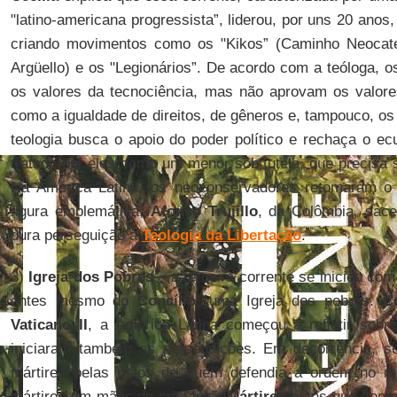
"latino-americana progressista”, liderou, por uns 20 anos, 
criando movimentos como os "Kikos” (Caminho Neocate
Argüello) e os "Legionários”. De acordo com a teóloga, 
os valores da tecnociência, mas não aprovam os valore
como a igualdade de direitos, de gêneros e, tampouco, os
teologia busca o apoio do poder político e rechaça o e
tratado por eles como um menor sob tutela, que precisa 
Na América Latina, os neoconservadores retomaram o 
figura emblemática,
Afonso Trujillo
, da Colômbia, sac
dura perseguição à
Teologia da Libertação
.
3)
Igreja dos Pobres
– a terceira corrente se iniciou co
antes mesmo do
Concílio
, uma Igreja dos pobres.
Ce
Vaticano II
, a América Latina começou a refletir sob
iniciaram também as perseguições. Em decorrência, s
mártires pelas mãos de quem defendia a ordem no mun
mártires em mãos de cristãos”.
Mártires
estes que come