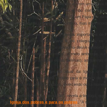
gestos do Papa só vieram a corroborar com uma nova fo
apresentar-se como bispo de Roma e não como Papa; 
viagens; dar acesso às informações. "É um Papa que dá en
da misericórdia, de um Deus não punitivo, mas misericord
A filósofa aponta também outros gestos importantes de
F
dos temas centrais do
Vaticano II
, os colegiados, os 
Papa entende a realidade e se aproxima desse contexto q
tempos” - a "economia que mata”, o meio ambiente, a 
todas as paróquias acolham essas famílias), as guerras e 
Cecília
assinala como desafio atual da Igreja o ret
mensagem cristã, que tenha sentido para o mundo de hoje
da Igreja, imersa em escândalos, exercendo outra maneira
"Agora, estamos nessa transição”, revela a teóloga, que
ser
Igreja dos pobres e para os pobres
. "A questão é 