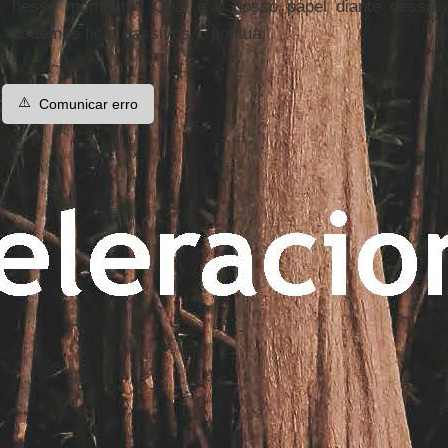
nesse momento? Qual é o nosso papel diante dessa op
podemos ficar passivos.”, pontua.
⚠️
Comunicar erro