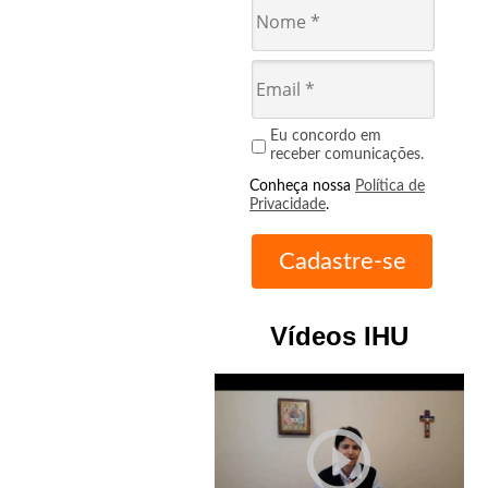
Eu concordo em
receber comunicações.
Conheça nossa
Política de
Privacidade
.
Vídeos IHU
play_circle_outline