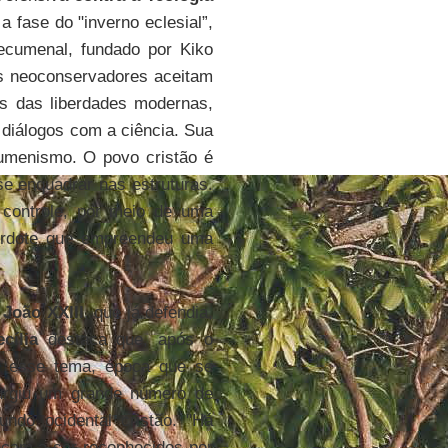
a fase do "inverno eclesial”,
cumenal, fundado por Kiko
os neoconservadores aceitam
s das liberdades modernas,
 diálogos com a ciência. Sua
cumenismo. O povo cristão é
se enquadrar nas estruturas.
controle, por meio de uma
erdote que empreendeu uma
m
João XXIII
, que já defendia,
cília
destaca que, após o
re esse tema, época que se
urgiu um grande número de
do ocidental cristão. "Há
çam a ser reconhecidos por