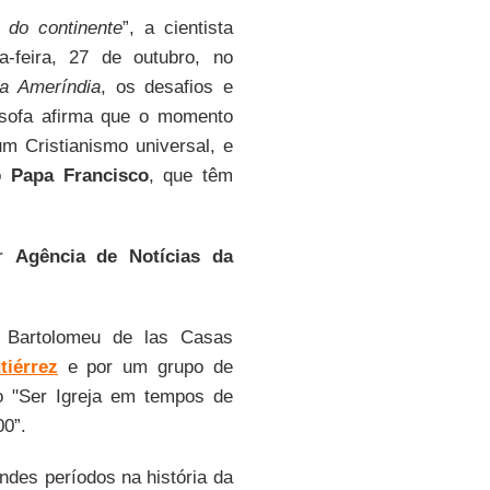
e do continente
”, a cientista
-feira, 27 de outubro, no
da Ameríndia
, os desafios e
lósofa afirma que o momento
m Cristianismo universal, e
lo
Papa Francisco
, que têm
or
Agência de Notícias da
 Bartolomeu de las Casas
iérrez
e por um grupo de
mo "Ser Igreja em tempos de
00”.
ndes períodos na história da