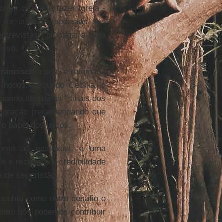
rma de ser e fazer Igreja -
ter atitudes modestas nas
trevistas”; propagar a ideia
ioso.
rancisco
, como a retomada
sínodos. Segundo Cecília, o
uando aborda os "sinais dos
migração (recomendando que
o papel dos laicos.
orno ao essencial, a uma
 e recupere a credibilidade
 de ser cristão.
 aponta como outro desafio o
como nós podemos contribuir