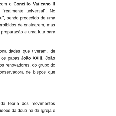
 com o
Concílio Vaticano II
"realmente universal”. No
céu”, sendo precedido de uma
proibidos de ensinarem, mas
a preparação e uma luta para
onalidades que tiveram, de
as os papas
João XXIII
,
João
os renovadores, do grupo do
nservadora de bispos que
s da teoria dos movimentos
isões da doutrina da Igreja e