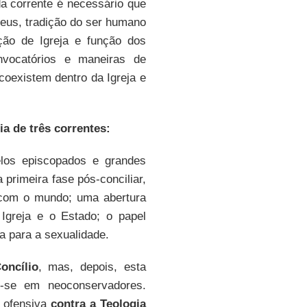
a corrente é necessário que
Deus, tradição do ser humano
pção de Igreja e função dos
nvocatórios e maneiras de
coexistem dentro da Igreja e
ia de três correntes:
elos episcopados e grandes
 primeira fase pós-conciliar,
o com o mundo; uma abertura
Igreja e o Estado; o papel
a para a sexualidade.
oncílio
, mas, depois, esta
o-se em neoconservadores.
a ofensiva
contra a Teologia