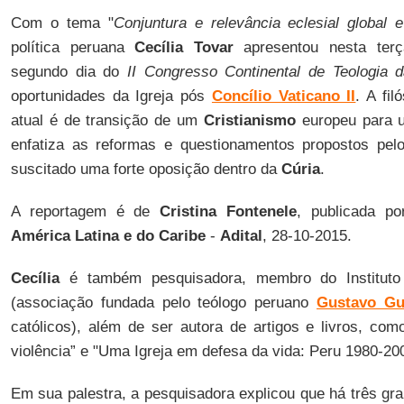
Com o tema "
Conjuntura e relevância eclesial global 
política peruana
Cecília Tovar
apresentou nesta terça
segundo dia do
II Congresso Continental de Teologia 
oportunidades da Igreja pós
Concílio Vaticano II
. A fi
atual é de transição de um
Cristianismo
europeu para u
enfatiza as reformas e questionamentos propostos pe
suscitado uma forte oposição dentro da
Cúria
.
A reportagem é de
Cristina Fontenele
, publicada p
América Latina e do Caribe
-
Adital
, 28-10-2015.
Cecília
é também pesquisadora, membro do Instituto
(associação fundada pelo teólogo peruano
Gustavo Gut
católicos), além de ser autora de artigos e livros, co
violência” e "Uma Igreja em defesa da vida: Peru 1980-20
Em sua palestra, a pesquisadora explicou que há três gra