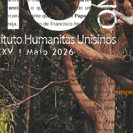
Francisco
, o que tem significado uma grande conquis
terceira corrente que emerge o
Papa Francisco
, abrindo
Igreja. "A eleição de Francisco foi uma conjuntura muito 
se caracteriza pela recuperação das forças de correntes
da Igreja dos Pobres e pela retomada das reformas concil
Conjuntura papal
Uma série de fatores influiu na eleição papal.
Cecília
ci
"um gesto profético e inédito, desmistificador do papado”; 
abusos sexuais e dos escândalos financeiros, temas persi
mudança manifestado pelos cardeais, com vista à
reform
imagem da Igreja; a existência de uma Igreja latino-amer
uma pastoral, uma Teologia, seus mártires e profetas.
Segundo
Cecília
, ao perceber essa crise,
Francisco
s
contundente, convertendo-se em um "ator mundial impo