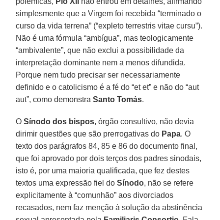
polêmicas,
Pio XII
não entrou em detalhes, afirmando
simplesmente que a Virgem foi recebida “terminado o
curso da vida terrena” (“expleto terrestris vitae cursu”).
Não é uma fórmula “ambígua”, mas teologicamente
“ambivalente”, que não exclui a possibilidade da
interpretação dominante nem a menos difundida.
Porque nem tudo precisar ser necessariamente
definido e o catolicismo é a fé do “et et” e não do “aut
aut”, como demonstra
Santo Tomás
.
O
Sínodo dos bispos
, órgão consultivo, não devia
dirimir questões que são prerrogativas do
Papa
. O
texto dos parágrafos 84, 85 e 86 do documento final,
que foi aprovado por dois terços dos padres sinodais,
isto é, por uma maioria qualificada, que fez destes
textos uma expressão fiel do
Sínodo
, não se refere
explicitamente à “comunhão” aos divorciados
recasados, nem faz menção à solução da abstinência
sexual apresentada pela
Familiaris Consortio
. Fala,