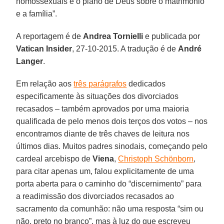
homossexuais e o plano de Deus sobre o matrimônio
e a família”.
A reportagem é de
Andrea Tornielli
e publicada por
Vatican Insider
, 27-10-2015. A tradução é de
André
Langer
.
Em relação aos
três parágrafos
dedicados
especificamente às situações dos divorciados
recasados – também aprovados por uma maioria
qualificada de pelo menos dois terços dos votos – nos
encontramos diante de três chaves de leitura nos
últimos dias. Muitos padres sinodais, começando pelo
cardeal arcebispo de
Viena
,
Christoph Schönborn
,
para citar apenas um, falou explicitamente de uma
porta aberta para o caminho do “discernimento” para
a readimissão dos divorciados recasados ao
sacramento da comunhão: não uma resposta “sim ou
não, preto no branco”, mas à luz do que escreveu