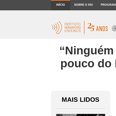
“Ninguém
INÍCIO
SOBRE O IHU
PROGRAM
vai
ficar
na
“Ninguém v
miséria
pouco do 
se
cortar
um
MAIS LIDOS
pouco