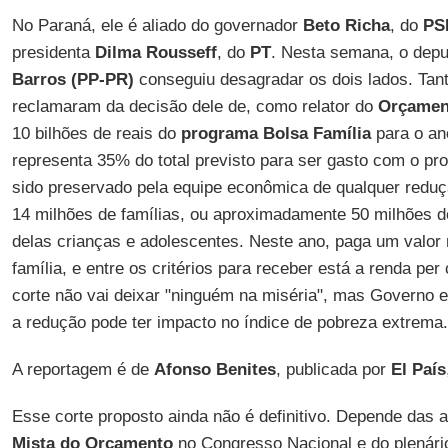
No Paraná, ele é aliado do governador
Beto Richa
, do
PS
presidenta
Dilma Rousseff
, do
PT
. Nesta semana, o depu
Barros (PP-PR)
conseguiu desagradar os dois lados. Tant
reclamaram da decisão dele de, como relator do
Orçament
10 bilhões de reais do
programa Bolsa Família
para o an
representa 35% do total previsto para ser gasto com o pro
sido preservado pela equipe econômica de qualquer redu
14 milhões de famílias, ou aproximadamente 50 milhões 
delas crianças e adolescentes. Neste ano, paga um valor
família, e entre os critérios para receber está a renda per
corte não vai deixar "ninguém na miséria", mas Governo e
a redução pode ter impacto no índice de pobreza extrema.
A reportagem é de
Afonso Benites
, publicada por
El País
Esse corte proposto ainda não é definitivo. Depende das
Mista do Orçamento
no Congresso Nacional e do plenár