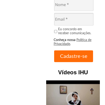
Richa
,
do
PSDB.
Em
Brasília,
Eu concordo em
receber comunicações.
da
presidenta
Conheça nossa
Política de
Privacidade
.
Dilma
Rousseff
,
do
PT.
Vídeos IHU
Nesta
semana,
o
deputado
play_circle_outline
federal
Ricardo