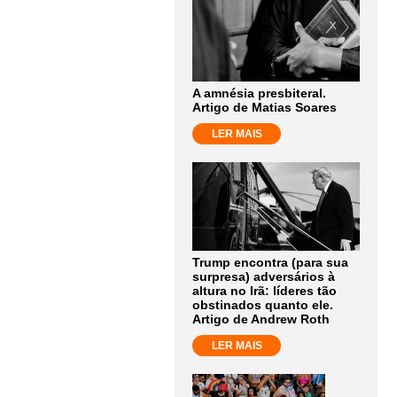
do
Bolsa
A amnésia presbiteral.
Família”,
Artigo de Matias Soares
LER MAIS
afirma
deputado
paranaense
Trump encontra (para sua
surpresa) adversários à
do
altura no Irã: líderes tão
obstinados quanto ele.
Artigo de Andrew Roth
PP
LER MAIS
Afonso