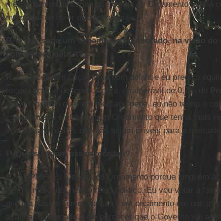
mensagem modificativa que venha do Orçamento venha co
me poupe de fazer esses cortes.
P. O que seria um Orçamento equilibrado, na visão do 
com menos déficit?
R.
Eu recebi um Orçamento com déficit e eu preciso equil
receita do que despesa. Agora, o superávit de 0,7% do
Pr
que o Governo quer e o mercado pede, eu não tenho o c
compromisso é elaborar um Orçamento que tenha mais re
vou acatar receitas que não sejam críveis para o mercado
P. Quais seriam essas receitas?
R.
A
CPMF
. Eu a excluí do Orçamento porque ninguém acr
Nem o mercado, nem o meio político. Eu vou votar a favo
que ela passe. Temos de fazer um orçamento em que as 
acalmar o mercado e ele perceber que o Governo vai ajus