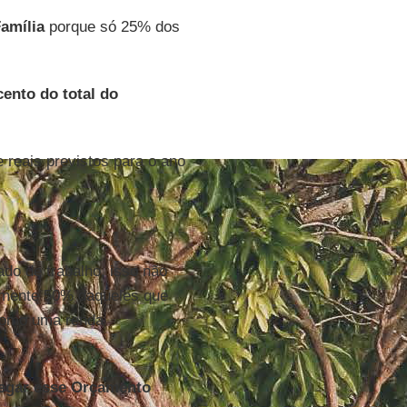
amília
porque só 25% dos
cento do total do
reais previstos para o ano
do de trabalho, isso não
camente 50% daqueles que
omo uma renda
tregar esse Orçamento