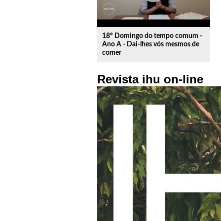
Barros
(PP-
PR)
18º Domingo do tempo comum -
Ano A - Dai-lhes vós mesmos de
conseguiu
comer
desagradar
os
Revista ihu on-line
dois
lados.
Tanto
petistas
quanto
tucanos
reclamaram
da
decisão
dele