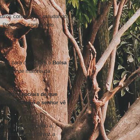
utros cortes, mas estudando
. Posso ser contestado
iscussão.
ursam para quem tem o
Bolsa
 é a grande maioria da
as redes sociais de que
sileiros. Como o senhor vê
 Não estou atingindo a
com isso porque talvez a