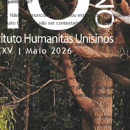
equilibrado?
R.
Não vou anunciar ainda. Estou estudando. Anunciarei o
muito bem para não ser contestado nas minhas propostas
ideologicamente, mas o que pode ou não cortar, não há d
P. Como o senhor recebe essa saraivada de críticas?
R.
Normal. Essas pessoas que estão me criticando disc
Família
. E eu trato com quem paga o
Bolsa Família
, que
população brasileira.
P. A presidenta Dilma Rousseff já reclamou por meia d
esse corte seria um atentado contra 50 milhões de bra
essa queixa dela?
R.
Esse número de 50 milhões são todos os beneficiários.
todos. Fico feliz que a presidente tenha se sensibilizado 