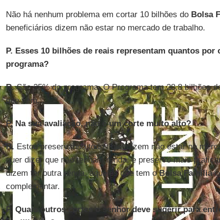
Não há nenhum problema em cortar 10 bilhões do
Bolsa F
beneficiários dizem não estar no mercado de trabalho.
P. Esses 10 bilhões de reais representam quantos por 
programa?
R.
São 35% do programa. O Programa tem 28,8 bilhões de 
que vem.
P. Na sua avaliação, não é um corte muito alto?
R.
Estou preservando todos que dizem não estar no merca
quer dizer que não tenham renda, e preservo mais prati
dizem ter outra renda, aqueles que tem o
Bolsa Família
c
complementar.
P. Quais outros cortes o senhor deve sugerir para en