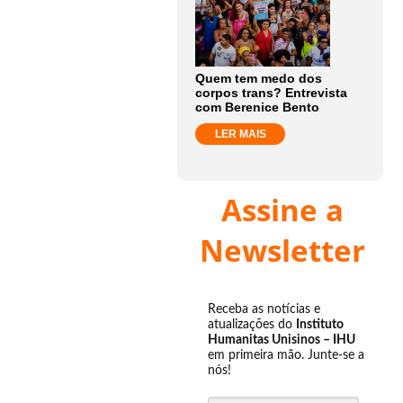
Benites
Brasília
22
Quem tem medo dos
OCT
corpos trans? Entrevista
com Berenice Bento
2015
-
LER MAIS
EL
País
Assine a
No
Newsletter
Paraná,
ele
é
Receba as notícias e
aliado
atualizações do
Instituto
do
Humanitas Unisinos – IHU
em primeira mão. Junte-se a
governador
nós!
Beto