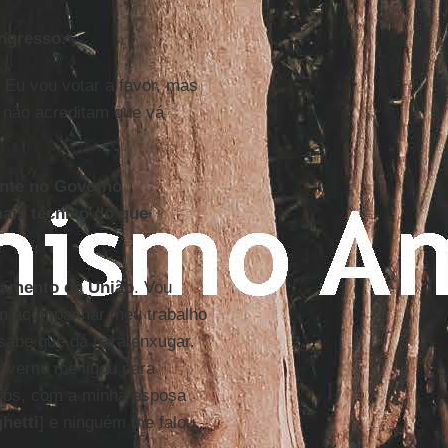
ngresso.
. Eu vou votar a favor, mas
s não acreditam que vá
ente no Governo
ais técnico do que
amento da União
. Vou
em acompanhar meu trabalho
sabe que dá para enxugar.
overno me ligou para
tros, com a minha esposa
hetti
] e ninguém me falou