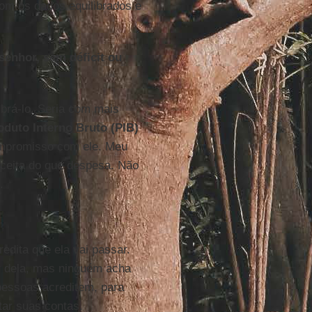
m os dados equilibrados e
senhor, sem déficit ou
ibrá-lo. Seria com mais
oduto Interno Bruto (PIB)
ompromisso com ele. Meu
ceita do que despesa. Não
.
edita que ela vai passar.
r dela, mas ninguém acha
pessoas acreditem, para
tar suas contas.