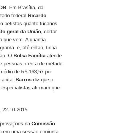
DB
. Em Brasília, da
tado federal
Ricardo
o petistas quanto tucanos
o geral da União
, cortar
o que vem. A quantia
grama e, até então, tinha
ção. O
Bolsa Família
atende
de pessoas, cerca de metade
 médio de R$ 163,57 por
 capita.
Barros
diz que o
 especialistas afirmam que
, 22-10-2015.
 aprovações na
Comissão
io em uma sessão conjunta