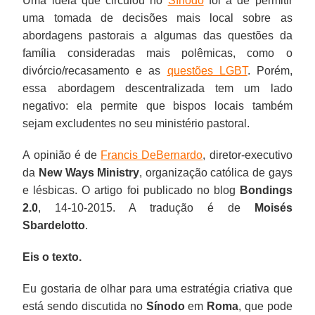
Uma ideia que circulou no
Sínodo
foi a de permitir
uma tomada de decisões mais local sobre as
abordagens pastorais a algumas das questões da
família consideradas mais polêmicas, como o
divórcio/recasamento e as
questões LGBT
. Porém,
essa abordagem descentralizada tem um lado
negativo: ela permite que bispos locais também
sejam excludentes no seu ministério pastoral.
A opinião é de
Francis DeBernardo
, diretor-executivo
da
New Ways Ministry
, organização católica de gays
e lésbicas. O artigo foi publicado no blog
Bondings
2.0
, 14-10-2015. A tradução é de
Moisés
Sbardelotto
.
Eis o texto.
Eu gostaria de olhar para uma estratégia criativa que
está sendo discutida no
Sínodo
em
Roma
, que pode