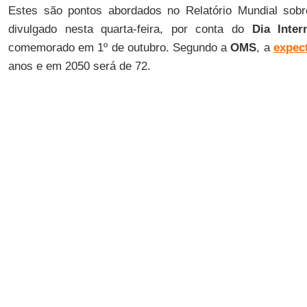
Estes são pontos abordados no Relatório Mundial sob
divulgado nesta quarta-feira, por conta do
Dia Inter
comemorado em 1º de outubro. Segundo a
OMS
, a
expect
anos e em 2050 será de 72.
— Hoje, a maioria das pessoas, mesmo em países ma
tempo — diz
Margaret Chan
, diretora-geral da
OMS
. —
Precisamos assegurar que esses anos extras sejam sa
dignos. Alcançar esse objetivo não será bom apenas pa
para a sociedade como um Vida longa não é necessariame
No Brasil, a expectativa de vida de um bebê nascido hoj
tem 60 anos é de 82, em média. Segundo a
OMS
, no
Br
24,4 milhões de idosos para quase 70 milhões (2050).
— A
OMS
está dizendo aos seus 193 países membros: ac
idoso, temos de dar ênfase a eles. Porque o envelhecim