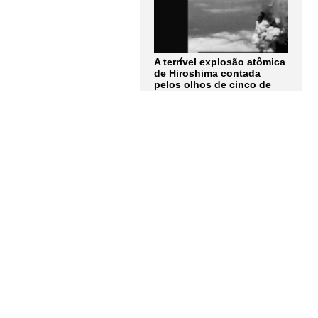
A terrível explosão atômica
de Hiroshima contada
pelos olhos de cinco de
seus protagonistas: "Não
consigo nem descrever
completamente como era
aquela luz"
LER MAIS
Assine a
Newsletter
Receba as notícias e
atualizações do
Instituto
Humanitas Unisinos – IHU