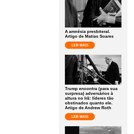
A amnésia presbiteral.
Artigo de Matias Soares
LER MAIS
Trump encontra (para sua
surpresa) adversários à
altura no Irã: líderes tão
obstinados quanto ele.
Artigo de Andrew Roth
LER MAIS