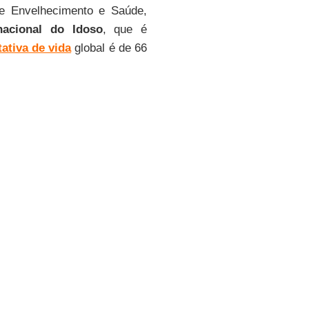
re Envelhecimento e Saúde,
nacional do Idoso
, que é
ativa de vida
global é de 66
is pobres, vivem por mais
 Mas isso não é suficiente.
udáveis, significativos e
ra os mais velhos, será bom
nte vida saudável.
e é de 75 anos. E para quem
asil
, os idosos passarão de
ordem! É preciso pensar no
ento está chegando rápido —