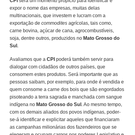
CPI
será um momento propício para identificar e
expor o nome das empresas, muitas delas
multinacionais, que investem e lucram com a
exportação de
commodites
agrícolas, tais como,
carne bovina, açúcar de cana, agrocombustíveis,
soja, dentre outros, produzidos no
Mato Grosso do
Sul
.
Avaliamos que a
CPI
poderá também servir para
dialogar com cidadãos de outros países, que
consomem estes produtos. Será importante que as
pessoas saibam, por exemplo, para onde é vendida e
quem consome a carne dos bois que são engordados
pisoteando a terra sagrada e manchada com sangue
indígena no
Mato Grosso do Sul
. Ao mesmo tempo,
com os demais aliados dos povos indígenas, poder-
se-á identificar e explicitar aqueles que financiaram
as campanhas milionárias dos fazendeiros que se
elegeram e ocupam cargos nos poderes Legislativo e