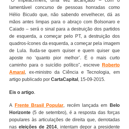
"
O impeachment, uma vez alcançado – com o
lamentável concurso de pessoas honradas como
Hélio Bicudo que, não sabendo envelhecer, dá as
mãos antes limpas para o abraço com Bolsonaro e
Caiado – será o sinal para a destruição dos partidos
de esquerda, a começar pelo PT, a destruição dos
quadros-ícones da esquerda, a começar pela imagem
de Lula. Iluda-se quem quiser e quem quiser que
aposte no ‘quanto pior melhor’. É o mais curto
caminho para o suicídio político
", escreve
Roberto
Amaral
, ex-ministro da Ciência e Tecnologia, em
artigo publicado por
CartaCapital
, 15-09-2015.
Eis o artigo
.
A
Frente Brasil Popular
, recém lançada em
Belo
Horizonte
(5 de setembro), é a resposta das forças
populares às articulações de direita que, derrotadas
nas
eleições de 2014
, intentam depor a presidente