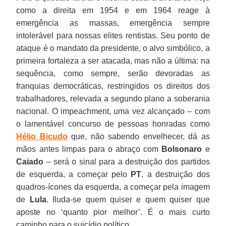
como a direita em 1954 e em 1964 reage à
emergência as massas, emergência sempre
intolerável para nossas elites rentistas. Seu ponto de
ataque é o mandato da presidente, o alvo simbólico, a
primeira fortaleza a ser atacada, mas não a última: na
sequência, como sempre, serão devoradas as
franquias democráticas, restringidos os direitos dos
trabalhadores, relevada a segundo plano a soberania
nacional. O impeachment, uma vez alcançado – com
o lamentável concurso de pessoas honradas como
Hélio Bicudo
que, não sabendo envelhecer, dá as
mãos antes limpas para o abraço com
Bolsonaro
e
Caiado
– será o sinal para a destruição dos partidos
de esquerda, a começar pelo
PT
, a destruição dos
quadros-ícones da esquerda, a começar pela imagem
de
Lula
. Iluda-se quem quiser e quem quiser que
aposte no ‘quanto pior melhor’. É o mais curto
caminho para o suicídio político.