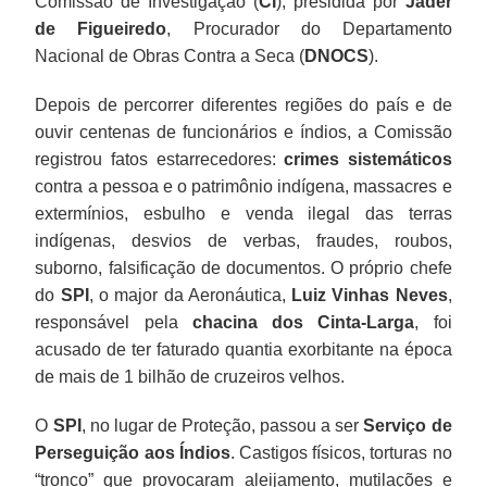
Comissão de Investigação (
CI
), presidida por
Jáder
de Figueiredo
, Procurador do Departamento
Nacional de Obras Contra a Seca (
DNOCS
).
Depois de percorrer diferentes regiões do país e de
ouvir centenas de funcionários e índios, a Comissão
registrou fatos estarrecedores:
crimes sistemáticos
contra a pessoa e o patrimônio indígena, massacres e
extermínios, esbulho e venda ilegal das terras
indígenas, desvios de verbas, fraudes, roubos,
suborno, falsificação de documentos. O próprio chefe
do
SPI
, o major da Aeronáutica,
Luiz Vinhas Neves
,
responsável pela
chacina dos Cinta-Larga
, foi
acusado de ter faturado quantia exorbitante na época
de mais de 1 bilhão de cruzeiros velhos.
O
SPI
, no lugar de Proteção, passou a ser
Serviço de
Perseguição aos Índios
. Castigos físicos, torturas no
“tronco” que provocaram aleijamento, mutilações e