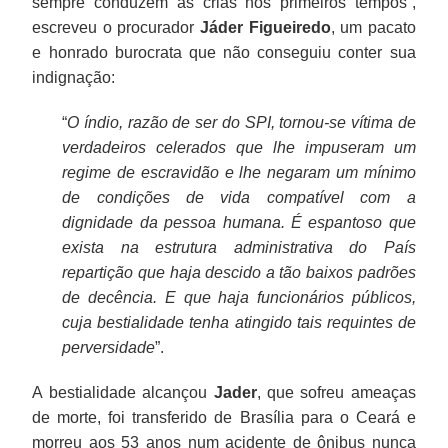
sempre conduzem as crias nos primeiros tempos“,
escreveu o procurador
Jáder Figueiredo
, um pacato
e honrado burocrata que não conseguiu conter sua
indignação:
“
O índio, razão de ser do SPI, tornou-se vítima de
verdadeiros celerados que lhe impuseram um
regime de escravidão e lhe negaram um mínimo
de condições de vida compatível com a
dignidade da pessoa humana. É espantoso que
exista na estrutura administrativa do País
repartição que haja descido a tão baixos padrões
de decência. E que haja funcionários públicos,
cuja bestialidade tenha atingido tais requintes de
perversidade
”.
A bestialidade alcançou
Jader
, que sofreu ameaças
de morte, foi transferido de Brasília para o Ceará e
morreu aos 53 anos num acidente de ônibus nunca