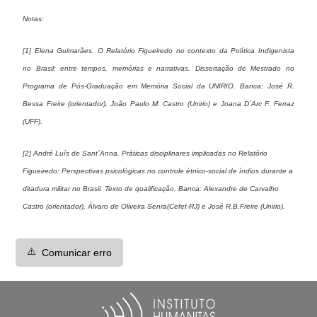
Notas:
[1] Elena Guimarães. O Relatório Figueiredo no contexto da Política Indigenista
no Brasil: entre tempos, memórias e narrativas. Dissertação de Mestrado no
Programa de Pós-Graduação em Memória Social da UNIRIO. Banca: José R.
Bessa Freire (orientador), João Paulo M. Castro (Unirio) e Joana D´Arc F. Ferraz
(UFF).
[2] André Luís de Sant´Anna. Práticas disciplinares implicadas no Relatório
Figueiredo: Perspectivas psicológicas no controle étnico-social de índios durante a
ditadura militar no Brasil. Texto de qualificação. Banca: Alexandre de Carvalho
Castro (orientador), Álvaro de Oliveira Senra(Cefet-RJ) e José R.B.Freire (Unirio).
⚠️
Comunicar erro