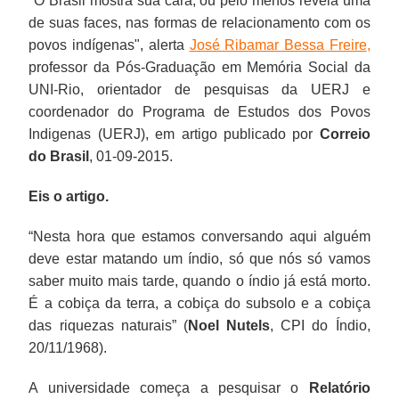
"
O Brasil mostra sua cara, ou pelo menos revela uma
de suas faces, nas formas de relacionamento com os
povos indígenas
", alerta
José Ribamar Bessa Freire
,
professor da Pós-Graduação em Memória Social da
UNI-Rio, orientador de pesquisas da UERJ e
coordenador do Programa de Estudos dos Povos
Indigenas (UERJ), em artigo publicado por
Correio
do Brasil
, 01-09-2015.
Eis o artigo.
“Nesta hora que estamos conversando aqui alguém
deve estar matando um índio, só que nós só vamos
saber muito mais tarde, quando o índio já está morto.
É a cobiça da terra, a cobiça do subsolo e a cobiça
das riquezas naturais” (
Noel Nutels
, CPI do Índio,
20/11/1968).
A universidade começa a pesquisar o
Relatório