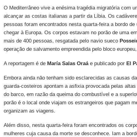
O Mediterrâneo vive a enésima tragédia migratória com u
alcançar as costas italianas a partir da Líbia. Os cadáve
pessoas foram encontrados nesta quarta-feira a bordo de
chegar à Europa. Os corpos estavam no porão de uma em
mais de 400 pessoas, resgatada pelo navio sueco
Possei
operação de salvamento empreendida pelo bloco europeu, 
A reportagem é de
María Salas Oraá
e publicado por
El P
Embora ainda não tenham sido esclarecidas as causas d
guarda-costeiros apontam a asfixia provocada pelas altas
do barco, em razão da queima do combustível e a superlo
porão é o local onde viajam os estrangeiros que pagam m
organizam as viagens.
Além disso, nesta quarta-feira foram encontrados os corp
mulheres cuja causa da morte se desconhece. Iam a bo