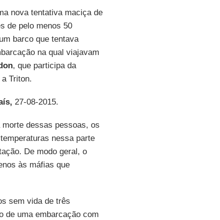
ma nova tentativa maciça de
res de pelo menos 50
 um barco que tentava
barcação na qual viajavam
don
, que participa da
a Triton.
aís,
27-08-2015.
a morte dessas pessoas, os
 temperaturas nessa parte
tação. De modo geral, o
enos às máfias que
os sem vida de três
rdo de uma embarcação com