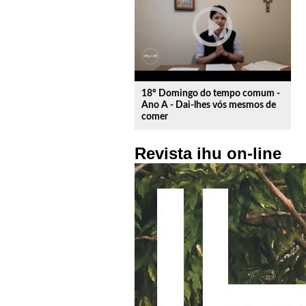
play_circle_outline
18º Domingo do tempo comum -
Ano A - Dai-lhes vós mesmos de
comer
Revista ihu on-line