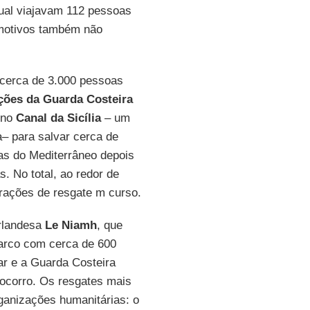
ual viajavam 112 pessoas
 motivos também não
 cerca de 3.000 pessoas
ções da Guarda Costeira
 no
Canal da Sicília
– um
– para salvar cerca de
as do Mediterrâneo depois
. No total, ao redor de
rações de resgate m curso.
rlandesa
Le Niamh
, que
arco com cerca de 600
ar e a Guarda Costeira
socorro. Os resgates mais
anizações humanitárias: o