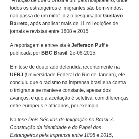
"A noção de que o Brasil é um país hospitaleiro, onde
todos os estrangeiros e imigrantes são bem-vindos,
não passa de um mito", diz o pesquisador
Gustavo
Barreto
, após analisar mais de 11 mil edições de
jornais e revistas entre 1808 e 2015.
A reportagem e entrevista é
Jefferson Puff
e
publicada por
BBC Brasil
, 2e-08-2015.
Em tese de doutorado defendida recentemente na
UFRJ
(Universidade Federal do Rio de Janeiro), ele
concluiu que o racismo na imprensa brasileira contra
o imigrante se manteve constante, apesar dos
avanços, e que a aceitação é seletiva, com diferenças
entre europeus e africanos, por exemplo.
Na tese
Dois Séculos de Imigração no Brasil: A
Construção da Identidade e do Papel dos
Estrangeiros pela Imprensa entre 1808 e 2015
,