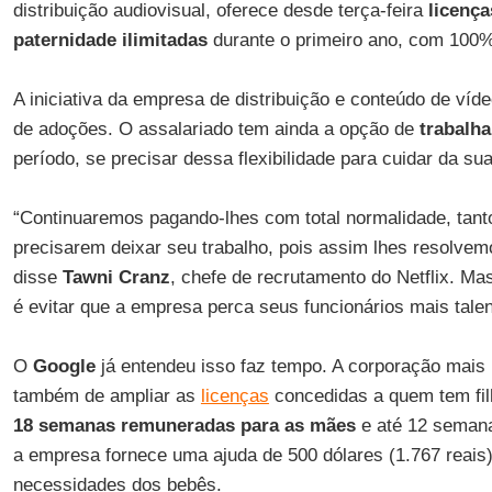
distribuição audiovisual, oferece desde terça-feira
licença
paternidade ilimitadas
durante o primeiro ano, com 100
A iniciativa da empresa de distribuição e conteúdo de ví
de adoções. O assalariado tem ainda a opção de
trabalh
período, se precisar dessa flexibilidade para cuidar da sua
“Continuaremos pagando-lhes com total normalidade, tant
precisarem deixar seu trabalho, pois assim lhes resolvem
disse
Tawni Cranz
, chefe de recrutamento do Netflix. Ma
é evitar que a empresa perca seus funcionários mais tale
O
Google
já entendeu isso faz tempo. A corporação mais 
também de ampliar as
licenças
concedidas a quem tem fi
18 semanas remuneradas
para as mães
e até 12 semana
a empresa fornece uma ajuda de 500 dólares (1.767 reais)
necessidades dos bebês.