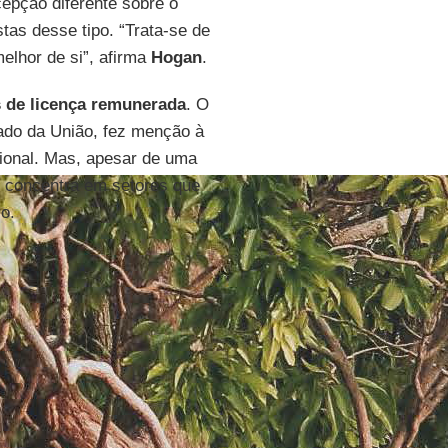
epção diferente sobre o
tas desse tipo. “Trata-se de
elhor de si”, afirma
Hogan
.
s de licença remunerada
. O
tado da União, fez menção à
ssional. Mas, apesar de uma
e concentra em setores que
o.