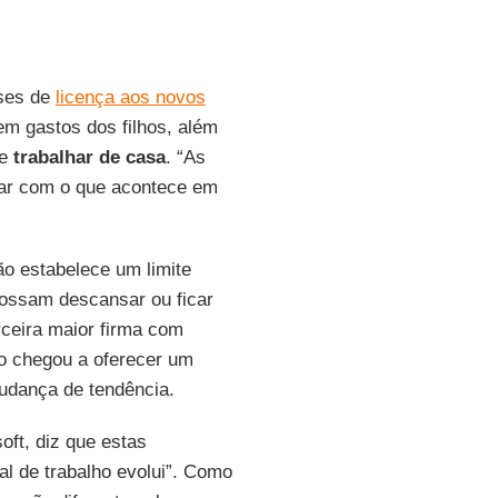
eses de
licença aos novos
em gastos dos filhos, além
de
trabalhar de casa
. “As
ar com o que acontece em
o estabelece um limite
possam descansar ou ficar
erceira maior firma com
o chegou a oferecer um
udança de tendência.
oft, diz que estas
l de trabalho evolui”. Como