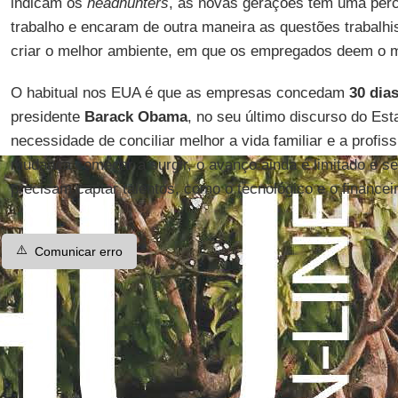
indicam os
headhunters
, as novas gerações têm uma perc
trabalho e encaram de outra maneira as questões trabalhis
criar o melhor ambiente, em que os empregados deem o m
O habitual nos EUA é que as empresas concedam
30 dia
presidente
Barack Obama
, no seu último discurso do Es
necessidade de conciliar melhor a vida familiar e a profi
mudança começar a surgir, o avanço ainda é limitado e s
precisam captar talentos, como o tecnológico e o financeir
⚠️
Comunicar erro