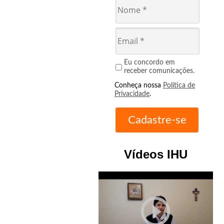
Eu concordo em
receber comunicações.
Conheça nossa
Política de
Privacidade
.
Vídeos IHU
play_circle_outline