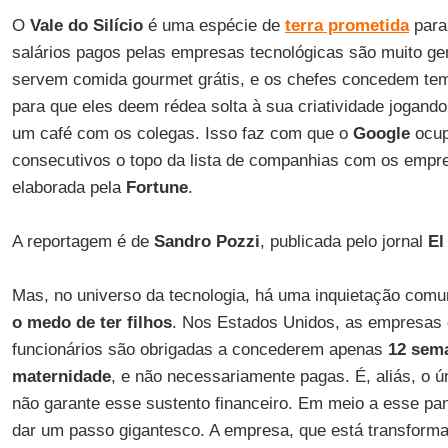
O
Vale do Silício
é uma espécie de
terra prometida
para 
salários pagos pelas empresas tecnológicas são muito ge
servem comida gourmet grátis, e os chefes concedem tem
para que eles deem rédea solta à sua criatividade jogan
um café com os colegas. Isso faz com que o
Google
ocup
consecutivos o topo da lista de companhias com os empr
elaborada pela
Fortune
.
A reportagem é de
Sandro Pozzi
, publicada pelo jornal
El
Mas, no universo da tecnologia, há uma inquietação com
o medo de ter filhos
. Nos Estados Unidos, as empresas
funcionários são obrigadas a concederem apenas
12 sem
maternidade
, e não necessariamente pagas. É, aliás, o ú
não garante esse sustento financeiro. Em meio a esse p
dar um passo gigantesco. A empresa, que está transforma