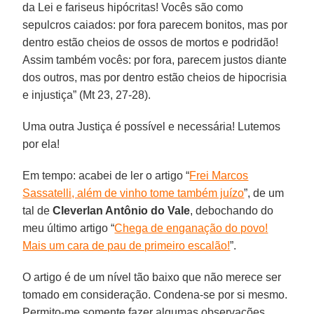
da Lei e fariseus hipócritas! Vocês são como
sepulcros caiados: por fora parecem bonitos, mas por
dentro estão cheios de ossos de mortos e podridão!
Assim também vocês: por fora, parecem justos diante
dos outros, mas por dentro estão cheios de hipocrisia
e injustiça” (Mt 23, 27-28).
Uma outra Justiça é possível e necessária! Lutemos
por ela!
Em tempo: acabei de ler o artigo “
Frei Marcos
Sassatelli, além de vinho tome também juízo
”, de um
tal de
Cleverlan Antônio do Vale
, debochando do
meu último artigo “
Chega de enganação do povo!
Mais um cara de pau de primeiro escalão!
”.
O artigo é de um nível tão baixo que não merece ser
tomado em consideração. Condena-se por si mesmo.
Permito-me somente fazer algumas observações