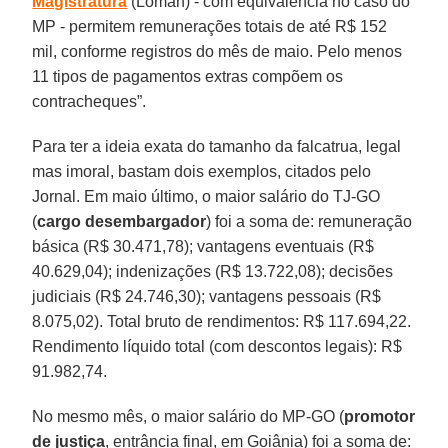
Magistratura
(Loman) - com equivalência no caso do
MP - permitem remunerações totais de até R$ 152
mil, conforme registros do mês de maio. Pelo menos
11 tipos de pagamentos extras compõem os
contracheques”.
Para ter a ideia exata do tamanho da falcatrua, legal
mas imoral, bastam dois exemplos, citados pelo
Jornal. Em maio último, o maior salário do TJ-GO
(
cargo desembargador
) foi a soma de: remuneração
básica (R$ 30.471,78); vantagens eventuais (R$
40.629,04); indenizações (R$ 13.722,08); decisões
judiciais (R$ 24.746,30); vantagens pessoais (R$
8.075,02). Total bruto de rendimentos: R$ 117.694,22.
Rendimento líquido total (com descontos legais): R$
91.982,74.
No mesmo mês, o maior salário do MP-GO (
promotor
de justiça
, entrância final, em Goiânia) foi a soma de: