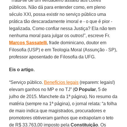
"Trata-se de um verdadeiro assalto aos cofres
públicos. Não dá para entender como, em pleno
século XXI, possa existir no serviço público uma
prática tão descaradamente imoral e - o que é pior -
legalizada. Como confiar nessa Justiça? Ela não tem
nenhuma moral para julgar os outros!", escreve Fr.
Marcos Sassatelli
, frade dominicano, doutor em
Filosofia (USP) e em Teologia Moral (Assunção - SP),
professor aposentado de Filosofia da UFG.
Eis o artigo.
“Serviço público.
Benefícios legais
(reparem: legais!)
elevam ganhos no MP e no TJ” (
O Popular
, 5 de
julho de 2015. Manchete da 1ª página). No resumo da
matéria (sempre na 1ª página), o jornal relata: “a folha
de maio indica que magistrados, procuradores e
promotores obtiveram ganhos que extrapolam o teto
de R$ 33.763,00 imposto pela
Constituição
. Os