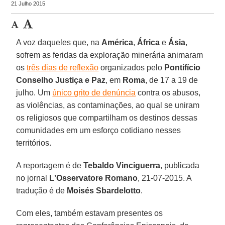
21 Julho 2015
A voz daqueles que, na
América
,
África
e
Ásia
,
sofrem as feridas da exploração minerária animaram
os
três dias de reflexão
organizados pelo
Pontifício
Conselho Justiça e Paz
, em
Roma
, de 17 a 19 de
julho. Um
único grito de denúncia
contra os abusos,
as violências, as contaminações, ao qual se uniram
os religiosos que compartilham os destinos dessas
comunidades em um esforço cotidiano nesses
territórios.
A reportagem é de
Tebaldo Vinciguerra
, publicada
no jornal
L'Osservatore Romano
, 21-07-2015. A
tradução é de
Moisés Sbardelotto
.
Com eles, também estavam presentes os