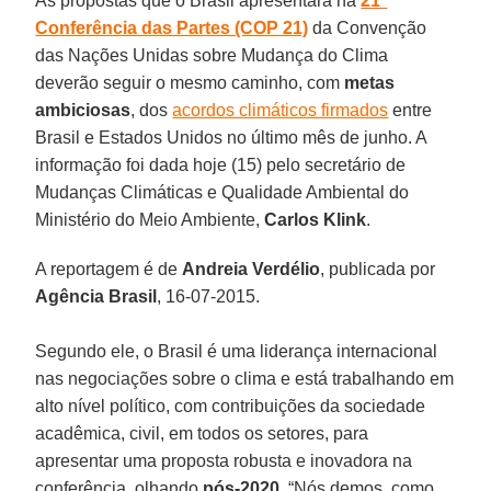
As propostas que o Brasil apresentará na
21ª
Conferência das Partes (COP 21)
da Convenção
das Nações Unidas sobre Mudança do Clima
deverão seguir o mesmo caminho, com
metas
ambiciosas
, dos
acordos climáticos firmados
entre
Brasil e Estados Unidos no último mês de junho. A
informação foi dada hoje (15) pelo secretário de
Mudanças Climáticas e Qualidade Ambiental do
Ministério do Meio Ambiente,
Carlos Klink
.
A reportagem é de
Andreia Verdélio
, publicada por
Agência Brasil
, 16-07-2015.
Segundo ele, o Brasil é uma liderança internacional
nas negociações sobre o clima e está trabalhando em
alto nível político, com contribuições da sociedade
acadêmica, civil, em todos os setores, para
apresentar uma proposta robusta e inovadora na
conferência, olhando
pós-2020
. “Nós demos, como