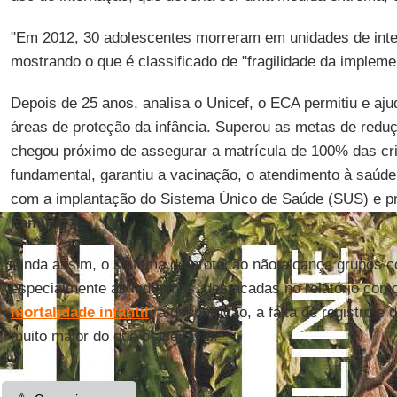
"Em 2012, 30 adolescentes morreram em unidades de inter
mostrando o que é classificado de "fragilidade da implem
Depois de 25 anos, analisa o Unicef, o ECA permitiu e aj
áreas de proteção da infância. Superou as metas de redu
chegou próximo de assegurar a matrícula de 100% das cr
fundamental, garantiu a vacinação, o atendimento à saúde
com a implantação do Sistema Único de Saúde (SUS) e 
Família
.
Ainda assim, o sistema de proteção não alcança grupos c
especialmente as indígenas, destacadas no relatório com
mortalidade infantil
, a desnutrição, a falta de registro e
muito maior do que o aceitável.