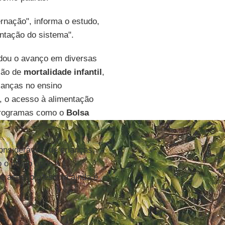
nação", informa o estudo,
entação do sistema".
udou o avanço em diversas
ção de
mortalidade infantil
,
ianças no ensino
, o acesso à alimentação
programas como o
Bolsa
onsideráveis de crianças,
o o grupo onde a
 de acesso à escola ainda é