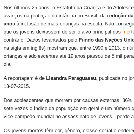
Nos últimos 25 anos, o Estatuto da Criança e do Adolesce
avanços na proteção da infância no Brasil, da
redução da
anos
à inclusão de mais crianças na escola. Não consegui
que os jovens deixassem de ser o alvo principal das
morte
contrário. Dados levantados pelo
Fundo das Nações Unida
na sigla em inglês) mostram que, entre 1990 e 2013, o n
crianças e adolescentes até 19 anos passou de 5 mil para 
dia.
A reportagem é de
Lisandra Paraguassu
, publicada no jo
13-07-2015.
Dos adolescentes que morrem por causas externas, 36%
sete vezes o índice da população em geral e um número q
vice-campeão mundial no assassinato de jovens - perde a
Os jovens mortos têm cor, gênero, classe social e ender