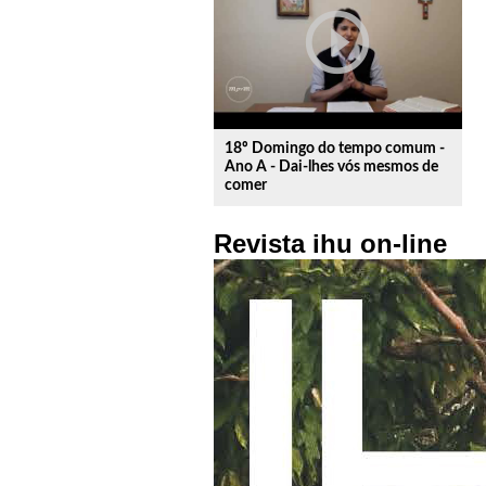
play_circle_outline
18º Domingo do tempo comum -
Ano A - Dai-lhes vós mesmos de
comer
Revista ihu on-line