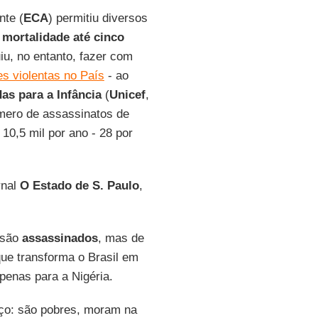
nte (
ECA
) permitiu diversos
 mortalidade até cinco
u, no entanto, fazer com
s violentas no País
- ao
s para a Infância
(
Unicef
,
úmero de assassinatos de
10,5 mil por ano - 28 por
rnal
O Estado de S. Paulo
,
 são
assassinados
, mas de
ue transforma o Brasil em
penas para a Nigéria.
eço: são pobres, moram na