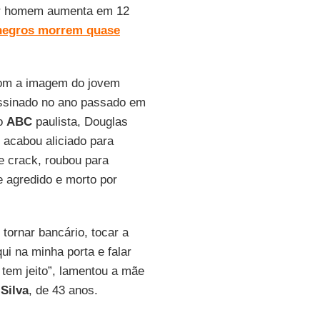
r homem aumenta em 12
negros morrem quase
 com a imagem do jovem
assinado no ano passado em
no
ABC
paulista, Douglas
 acabou aliciado para
e crack, roubou para
e agredido e morto por
 tornar bancário, tocar a
ui na minha porta e falar
tem jeito”, lamentou a mãe
 Silva
, de 43 anos.