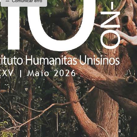
⚠️
Comunicar erro