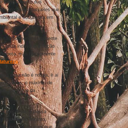
o florescimento das
principalmente daqueles que,
mbiental e social) ora em
ma são pormenorizadamente
em cada indivíduo a noção
 planeta, mas tão somente
atureza
.
do a casa não é nossa, é aí
cunstâncias, o máximo de
 que, em nome da
to carecemos; é dessa
 faltando. No entanto,
 são poucos aqueles que