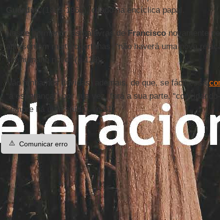
Guardini
(1885-1968), citado na encíclica papal.
Nesse pormenor, as palavras de
Francisco
novamente pe
apresentam muito oportunas: “não haverá uma nova rela
ser humano novo” (n.118).
Não tenhamos dúvidas, ademais, de que, se fácil essa
co
“a esperança”, por sua vez, fará a sua parte, “convidand
sempre há uma saída”. (n.61).
⚠️
Comunicar erro