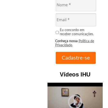
Eu concordo em
receber comunicações.
Conheça nossa
Política de
Privacidade
.
Vídeos IHU
play_circle_outline