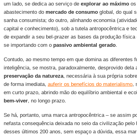
um lado, se dedica ao serviço de
explorar ao máximo
os 
abastecimento do
mercado de consumo
global, do qual 
sanha consumista; do outro, alinhando economia (atividad
capital e conhecimento), sob a tutela antropocêntrica e te
de expandir a seu bel-prazer as bases da produção físic
se importando com o
passivo ambiental gerado
.
Contudo, ao mesmo tempo em que domina as diferentes fo
inteligência, se mostra, paradoxalmente, desprovido dela
preservação da natureza
, necessária à sua própria sobre
de forma imediata,
auferir os benefícios do materialismo
,
em curto prazo, abrindo mão do equilíbrio ambiental e eco
bem-viver
, no longo prazo.
Se há, portanto, uma marca antropocêntrica – se assim p
nefasta consequência deixada no seio da civilização pel
desses últimos 200 anos, sem espaço a dúvida, essa mar