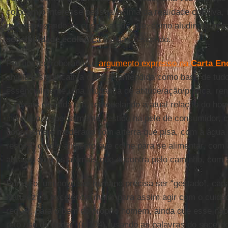
colocam o interesse pessoal acima da realidade coletiva, 
menosprezando as crises, ainda que, como aludimos, par
sensibilidade ecológica
esteja crescendo.
Por fim, corroborando o
argumento expresso na
Carta Enc
ampla e significativa cultura (entendida como base de tu
essencialmente uma mudança de atitude/ação/prática, re
e morais de cada um, remodelando a atual relação do h
indivíduo, especialmente vestido na pele de consumidor, 
consciente e moderado com a terra que pisa, com a água
respira, com o alimento que colhe para se alimentar, com 
abraça, com os animais que encontra pelo caminho, com 
Por isso, um novo ser humano precisa ser “gestado”, ca
Natureza a excelência maior para assim agir com o cuidad
requer, para o bem do próprio homem, ainda que esse não
reto uso do poder” (n.104), usando as palavras do sacerdo