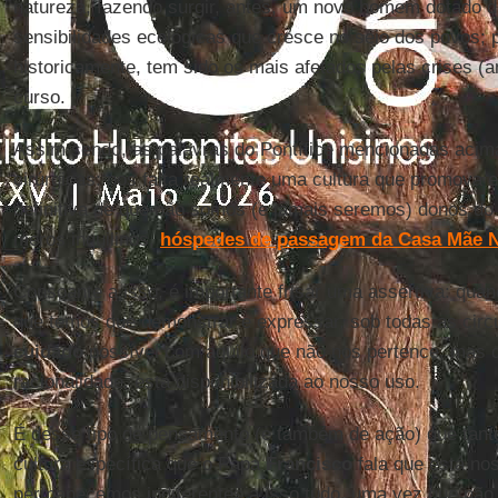
natureza, fazendo surgir, antes, um novo homem dotado d
sensibilidades ecológicas que cresce no seio dos povos; 
historicamente, tem sido os mais afetados pelas crises (a
curso.
Assim sendo, as palavras do Pontífice mencionadas aci
cirúrgicas: nos falta realmente uma cultura que promova 
definitiva de que não somos (e jamais seremos) donos do
meros inquilinos,
hóspedes de passagem da Casa Mãe N
Consoante a isso, é importante frisar uma assertiva: quan
que temos que demonstrar e expressar, sob todas as cir
cuidado
possível com aquilo que não nos pertence, mas
racionalidade, está disponibilizada ao nosso uso.
É desse tipo de pensamento (e também de ação) que tan
cultura específica que o Papa
Francisco
fala que está nos
permanecemos indiferentes a isso tudo, uma vez que não