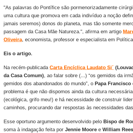
"As palavras do Pontífice são pormenorizadamente cirúrgi
uma cultura que promova em cada indivíduo a noção defin
jamais seremos) donos do planeta, mas tão somente mero
passagem da Casa Mãe Natureza.", afirma em artigo
Mar
Oliveira
, economista, professor e especialista em Política
Eis o artigo.
Na recém-publicada
Carta Encíclica Laudato Si´
(Louvad
da Casa Comum)
, ao falar sobre (...) “os gemidos da ir
gemidos dos abandonados do mundo”, o
Papa Francisco
problema é que não dispomos ainda da cultura necessária 
(ecológica, grifo meu!) e há necessidade de construir lid
caminhos, procurando dar respostas às necessidades das 
Esse oportuno argumento desenvolvido pelo
Bispo de R
soma à indagação feita por
Jennie Moore
e
William Ree