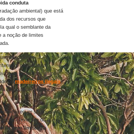
pida conduta
adação ambiental) que está
ada dos recursos que
la qual o semblante da
 a noção de limites
rada.
ilustrativo desse
intensa e provocativa,
eiros de poderosos grupos
vide os
madeireiros ilegais
ma de qualquer prática de
emática requer se pensar
completa reversão do que se
erial sem limites
da