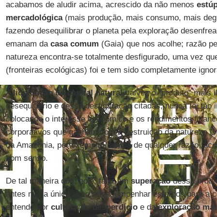
acabamos de aludir acima, acrescido da não menos
estú
mercadológica
(mais produção, mais consumo, mais degr
fazendo desequilibrar o planeta pela exploração desenfre
emanam da
casa comum
(Gaia) que nos acolhe; razão pe
natureza encontra-se totalmente desfigurado, uma vez que
(fronteiras ecológicas) foi e tem sido completamente igno
A
liquidação do capital natural
, talvez o “produto” mais 
desequilíbrio e dessa desfiguração citadas, nunca foi tão 
colocando o interesse econômico e os rendimentos financ
corporativos que ganham com a destruição da natureza (
da Amazônia, por exemplo), acima de qualquer razão, aci
bom senso.
De tal maneira que, hoje, falar em
superação
dessa probl
antes numa única alternativa: empenhar esforços para a 
entende por
cultura do desperdício
e da
exploração mat