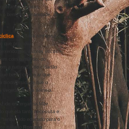
ignorando os fatos,
a o bem da humanidade, a
íclica
, nos falta sim essa
do) que promova
mexendo nos valores éticos
omem com o mundo; do
com a natureza; do cidadão
 que bebe, com o ar que
a biodiversidade que o
a vegetação que semeia.
paz de enxergar na Mãe
o que ela tanto necessita e
 “tenha sido educado para o
te italiano
Romano