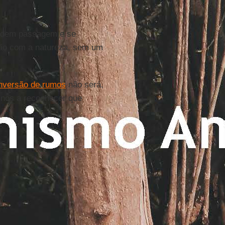
dem passagem e se
ção com a natureza, sem um
nversão de rumos
não será,
o-nos a reconhecer que