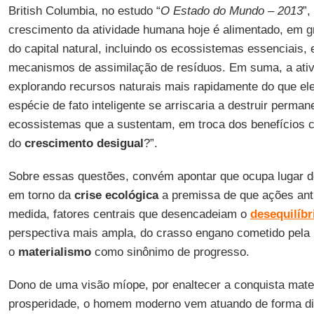
British Columbia, no estudo “
O Estado do Mundo – 2013
”,
crescimento da atividade humana hoje é alimentado, em gr
do capital natural, incluindo os ecossistemas essenciais,
mecanismos de assimilação de resíduos. Em suma, a ati
explorando recursos naturais mais rapidamente do que e
espécie de fato inteligente se arriscaria a destruir perma
ecossistemas que a sustentam, em troca dos benefícios 
do
crescimento desigual
?”.
Sobre essas questões, convém apontar que ocupa lugar 
em torno da
crise ecológica
a premissa de que ações ant
medida, fatores centrais que desencadeiam o
desequilíbr
perspectiva mais ampla, do crasso engano cometido pela
o
materialismo
como sinônimo de progresso.
Dono de uma visão míope, por enaltecer a conquista mat
prosperidade, o homem moderno vem atuando de forma dis