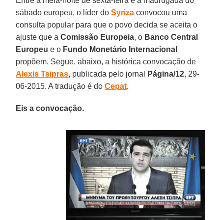
Entre a meia-noite de sexta-feira e a madrugada do
sábado europeu, o líder do
Syriza
convocou uma
consulta popular para que o povo decida se aceita o
ajuste que a
Comissão Europeia
, o
Banco Central
Europeu
e o
Fundo Monetário Internacional
propõem. Segue, abaixo, a histórica convocação de
Alexis Tsipras
, publicada pelo jornal
Página/12
, 29-
06-2015. A tradução é do
Cepat
.
Eis a convocação.