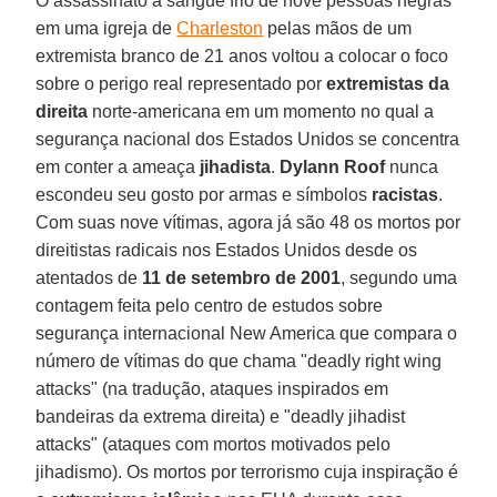
O assassinato a sangue frio de nove pessoas negras
em uma igreja de
Charleston
pelas mãos de um
extremista branco de 21 anos voltou a colocar o foco
sobre o perigo real representado por
extremistas da
direita
norte-americana em um momento no qual a
segurança nacional dos Estados Unidos se concentra
em conter a ameaça
jihadista
.
Dylann Roof
nunca
escondeu seu gosto por armas e símbolos
racistas
.
Com suas nove vítimas, agora já são 48 os mortos por
direitistas radicais nos Estados Unidos desde os
atentados de
11 de setembro de 2001
, segundo uma
contagem feita pelo centro de estudos sobre
segurança internacional New America que compara o
número de vítimas do que chama "deadly right wing
attacks" (na tradução, ataques inspirados em
bandeiras da extrema direita) e "deadly jihadist
attacks" (ataques com mortos motivados pelo
jihadismo). Os mortos por terrorismo cuja inspiração é