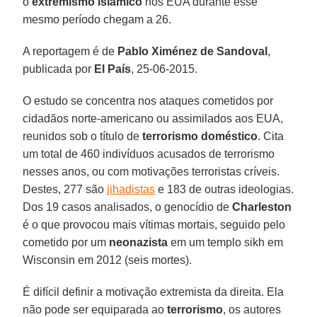
o
extremismo islâmico
nos EUA durante esse
mesmo período chegam a 26.
A reportagem é de
Pablo Ximénez de Sandoval
,
publicada por
El País
, 25-06-2015.
O estudo se concentra nos ataques cometidos por
cidadãos norte-americano ou assimilados aos EUA,
reunidos sob o título de
terrorismo doméstico
. Cita
um total de 460 indivíduos acusados de terrorismo
nesses anos, ou com motivações terroristas críveis.
Destes, 277 são
jihadistas
e 183 de outras ideologias.
Dos 19 casos analisados, o genocídio de
Charleston
é o que provocou mais vítimas mortais, seguido pelo
cometido por um
neonazista
em um templo sikh em
Wisconsin em 2012 (seis mortes).
É difícil definir a motivação extremista da direita. Ela
não pode ser equiparada ao
terrorismo
, os autores