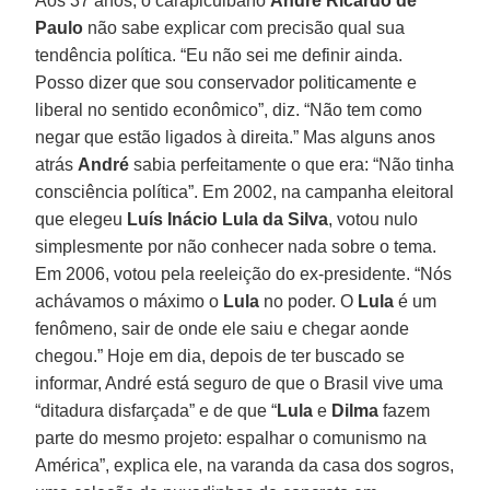
Aos 37 anos, o carapicuibano
André Ricardo de
Paulo
não sabe explicar com precisão qual sua
tendência política. “Eu não sei me definir ainda.
Posso dizer que sou conservador politicamente e
liberal no sentido econômico”, diz. “Não tem como
negar que estão ligados à direita.” Mas alguns anos
atrás
André
sabia perfeitamente o que era: “Não tinha
consciência política”. Em 2002, na campanha eleitoral
que elegeu
Luís Inácio Lula da Silva
, votou nulo
simplesmente por não conhecer nada sobre o tema.
Em 2006, votou pela reeleição do ex-presidente. “Nós
achávamos o máximo o
Lula
no poder. O
Lula
é um
fenômeno, sair de onde ele saiu e chegar aonde
chegou.” Hoje em dia, depois de ter buscado se
informar, André está seguro de que o Brasil vive uma
“ditadura disfarçada” e de que “
Lula
e
Dilma
fazem
parte do mesmo projeto: espalhar o comunismo na
América”, explica ele, na varanda da casa dos sogros,