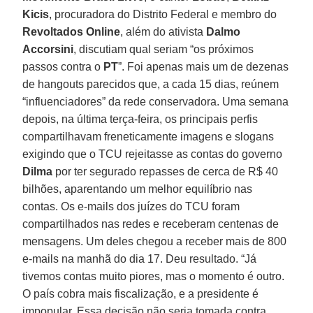
Kicis
, procuradora do Distrito Federal e membro do
Revoltados Online
, além do ativista
Dalmo
Accorsini
, discutiam qual seriam “os próximos
passos contra o
PT
”. Foi apenas mais um de dezenas
de hangouts parecidos que, a cada 15 dias, reúnem
“influenciadores” da rede conservadora. Uma semana
depois, na última terça-feira, os principais perfis
compartilhavam freneticamente imagens e slogans
exigindo que o TCU rejeitasse as contas do governo
Dilma
por ter segurado repasses de cerca de R$ 40
bilhões, aparentando um melhor equilíbrio nas
contas. Os e-mails dos juízes do TCU foram
compartilhados nas redes e receberam centenas de
mensagens. Um deles chegou a receber mais de 800
e-mails na manhã do dia 17. Deu resultado. “Já
tivemos contas muito piores, mas o momento é outro.
O país cobra mais fiscalização, e a presidente é
impopular. Essa decisão não seria tomada contra