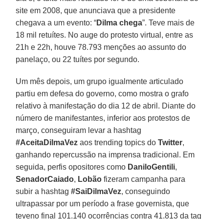
site em 2008, que anunciava que a presidente
chegava a um evento: “
Dilma chega
”. Teve mais de
18 mil retuítes. No auge do protesto virtual, entre as
21h e 22h, houve 78.793 menções ao assunto do
panelaço, ou 22 tuítes por segundo.
Um mês depois, um grupo igualmente articulado
partiu em defesa do governo, como mostra o grafo
relativo à manifestação do dia 12 de abril. Diante do
número de manifestantes, inferior aos protestos de
março, conseguiram levar a hashtag
#AceitaDilmaVez
aos trending topics do
Twitter
,
ganhando repercussão na imprensa tradicional. Em
seguida, perfis opositores como
DaniloGentili
,
SenadorCaiado
,
Lobão
fizeram campanha para
subir a hashtag
#SaiDilmaVez
, conseguindo
ultrapassar por um período a frase governista, que
teveno final 101.140 ocorrências contra 41.813 da tag