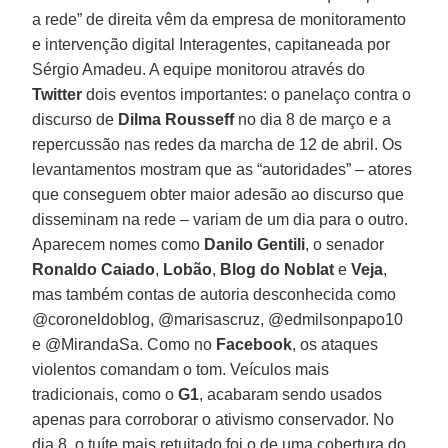
a rede” de direita vêm da empresa de monitoramento
e intervenção digital Interagentes, capitaneada por
Sérgio Amadeu. A equipe monitorou através do
Twitter
dois eventos importantes: o panelaço contra o
discurso de
Dilma Rousseff
no dia 8 de março e a
repercussão nas redes da marcha de 12 de abril. Os
levantamentos mostram que as “autoridades” – atores
que conseguem obter maior adesão ao discurso que
disseminam na rede – variam de um dia para o outro.
Aparecem nomes como
Danilo Gentili
, o senador
Ronaldo Caiado
,
Lobão
,
Blog do Noblat
e
Veja
,
mas também contas de autoria desconhecida como
@coroneldoblog, @marisascruz, @edmilsonpapo10
e @MirandaSa. Como no
Facebook
, os ataques
violentos comandam o tom. Veículos mais
tradicionais, como o
G1
, acabaram sendo usados
apenas para corroborar o ativismo conservador. No
dia 8, o tuíte mais retuitado foi o de uma cobertura do