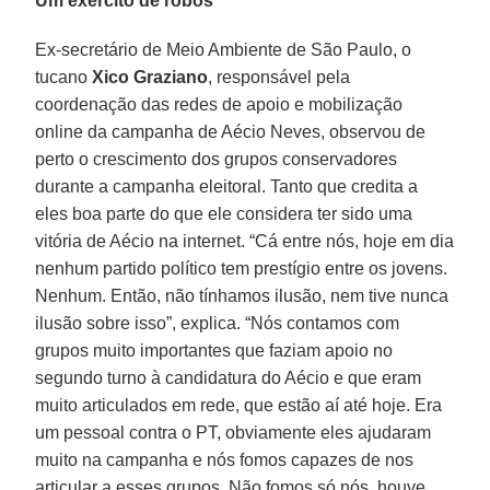
Um exército de robôs
Ex-secretário de Meio Ambiente de São Paulo, o
tucano
Xico Graziano
, responsável pela
coordenação das redes de apoio e mobilização
online da campanha de Aécio Neves, observou de
perto o crescimento dos grupos conservadores
durante a campanha eleitoral. Tanto que credita a
eles boa parte do que ele considera ter sido uma
vitória de Aécio na internet. “Cá entre nós, hoje em dia
nenhum partido político tem prestígio entre os jovens.
Nenhum. Então, não tínhamos ilusão, nem tive nunca
ilusão sobre isso”, explica. “Nós contamos com
grupos muito importantes que faziam apoio no
segundo turno à candidatura do Aécio e que eram
muito articulados em rede, que estão aí até hoje. Era
um pessoal contra o PT, obviamente eles ajudaram
muito na campanha e nós fomos capazes de nos
articular a esses grupos. Não fomos só nós, houve