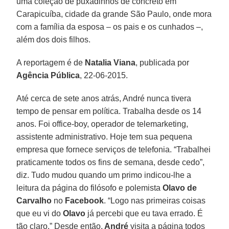
uma coleção de puxadinhos de concreto em
Carapicuíba, cidade da grande São Paulo, onde mora
com a família da esposa – os pais e os cunhados –,
além dos dois filhos.
A reportagem é de
Natalia Viana
, publicada por
Agência Pública
, 22-06-2015.
Até cerca de sete anos atrás, André nunca tivera
tempo de pensar em política. Trabalha desde os 14
anos. Foi office-boy, operador de telemarketing,
assistente administrativo. Hoje tem sua pequena
empresa que fornece serviços de telefonia. “Trabalhei
praticamente todos os fins de semana, desde cedo”,
diz. Tudo mudou quando um primo indicou-lhe a
leitura da página do filósofo e polemista
Olavo de
Carvalho
no
Facebook
. “Logo nas primeiras coisas
que eu vi do
Olavo
já percebi que eu tava errado. É
tão claro.” Desde então,
André
visita a página todos