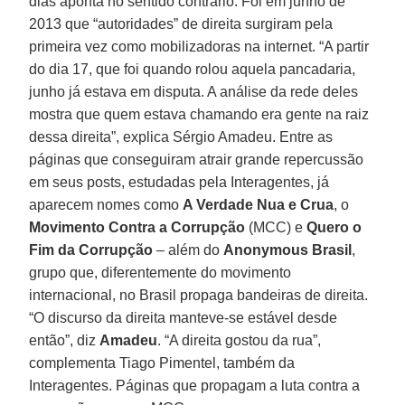
dias aponta no sentido contrário. Foi em junho de
2013 que “autoridades” de direita surgiram pela
primeira vez como mobilizadoras na internet. “A partir
do dia 17, que foi quando rolou aquela pancadaria,
junho já estava em disputa. A análise da rede deles
mostra que quem estava chamando era gente na raiz
dessa direita”, explica Sérgio Amadeu. Entre as
páginas que conseguiram atrair grande repercussão
em seus posts, estudadas pela Interagentes, já
aparecem nomes como
A Verdade Nua e Crua
, o
Movimento Contra a Corrupção
(MCC) e
Quero o
Fim da Corrupção
– além do
Anonymous Brasil
,
grupo que, diferentemente do movimento
internacional, no Brasil propaga bandeiras de direita.
“O discurso da direita manteve-se estável desde
então”, diz
Amadeu
. “A direita gostou da rua”,
complementa Tiago Pimentel, também da
Interagentes. Páginas que propagam a luta contra a