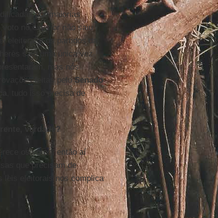
ificadas por maiorias
 voto no exterior não saiu
 eleitoral e os partidos da
lheres saiu uma única vez
apresentaram, mas nós
provações feitas pelo
Senado
ça
, tudo isso precisa de
rente, verdade?
erece os votos, então aí
oisas que precisam de
leis eleitorais nos complica