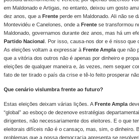
em Maldonado e Artigas, no entanto, deixou um gosto ama
dez anos, que a
Frente
perde em Maldonado. Ali não se d
Montevidéu e Canelones, onde a
Frente
se transformou n
Maldonado, governamos durante dez anos, mas há um efei
Partido Nacional
. Por isso, causa-nos dor e é nisso que
As eleições voltam a expressar à
Frente Ampla
que não p
que a vitória dos outros não é apenas por dinheiro e pro
eleições de qualquer maneira e, às vezes, nem sequer c
fato de ter tirado o país da crise e tê-lo feito prosperar nã
Que cenário vislumbra frente ao futuro?
Estas eleições deixam várias lições. A
Frente Ampla
deve
“global” ao esboço de dezenove estratégias departamenta
dirigentes, não necessariamente dos eleitores. E o que t
eleitorais difíceis não é o cansaço, mas, sim, o dinheiro. 
problemas que a nossa democracia apresenta se resolver