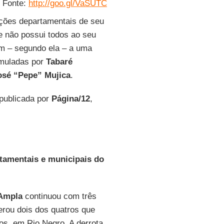
Fonte:
http://goo.gl/VaSUTC
ições departamentais de seu
 não possui todos ao seu
am – segundo ela – a uma
imuladas por
Tabaré
osé “Pepe” Mujica
.
 publicada por
Página/12
,
rtamentais e municipais do
 Ampla
continuou com três
erou dois dos quatros que
os, em Rio Negro. A derrota