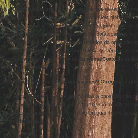
Na
Constituição
uruguaia há questões que devem ser mod
especiais, por exemplo, a modificação de leis eleitorais. O
no Uruguai porque se entende como uma modificação da lei
oposição não nos dão os votos. A lei de cotas para as mu
porque essa foi a condição que os partidos da oposição 
queremos ampliá-la e torna-la indefinida. As vênias, as a
dos embaixadores, ministros da
Suprema Corte de Justi
maiorias especiais.
O que ocorre no caso das nomeações? O regime é dife
Sim, e consiste em que, se aos 60 dias a oposição não of
você possui uma vênia fixa. No entanto, são muitas as c
maiorias especiais. O modo como o Uruguai modifica suas 
profundamente.
Por quê?