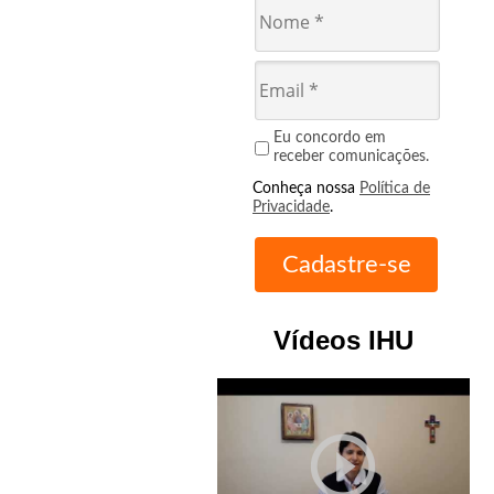
Eu concordo em
receber comunicações.
Conheça nossa
Política de
Privacidade
.
Vídeos IHU
play_circle_outline