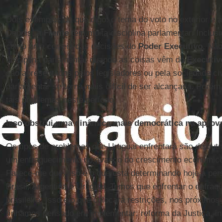
Dois exemplos do que digo: o tema do voto no exterior e 
Depois, a
Frente
tem muita disciplina parlamentar. Inclus
como uma correia das decisões do
Poder Executivo
. Nã
disciplina parlamentar quando as coisas vêm do
Executiv
são apresentados pelos legisladores ou pela sociedade civi
parlamentar se torna mais difícil de ser alcançada. Poré
tais problemas neste período.
Isso obstrui uma dinâmica mais democrática na aprova
Os tipos de problemas que Uruguai enfrentará são de out
um enfraquecimento no avanço do crescimento econômico 
Parece-me que isso é o que está determinando hoje a pe
Brasil, Argentina e Uruguai. Temos que enfrentar o enfra
brasileira. Isso é o que colocará restrições, nos próximo
tínhamos pensado em implementar: reforma da Justiça, i