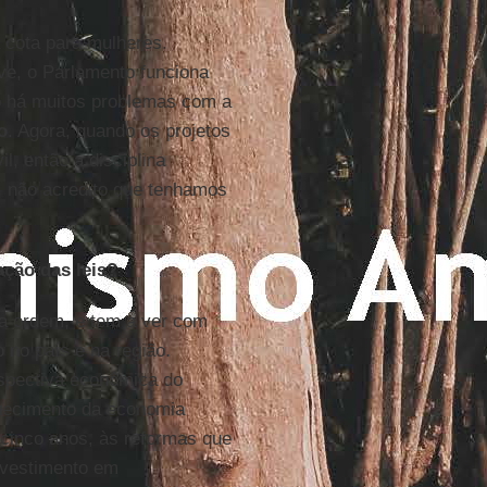
a cota para mulheres.
ive, o Parlamento funciona
o há muitos problemas com a
o
. Agora, quando os projetos
l, então a disciplina
m, não acredito que tenhamos
ção das leis?
ra ordem, e tem a ver com
no país e na região.
rspectiva econômica do
quecimento da economia
s cinco anos, às reformas que
nvestimento em