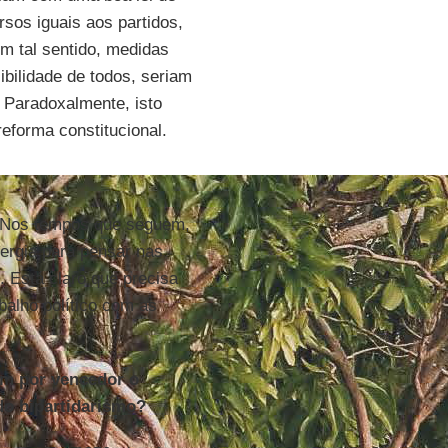
sos iguais aos partidos,
m tal sentido, medidas
ibilidade de todos, seriam
. Paradoxalmente, isto
reforma constitucional.
”. Nos tempos que seguem,
ergia para pensar nas
. Está claro que precisa
abalho político com as
am por vencedor o
do bipartidarismo?