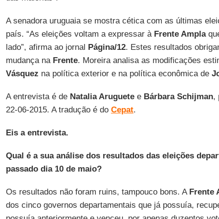
A senadora uruguaia se mostra cética com as últimas ele
país. “As eleições voltam a expressar à
Frente Ampla
que
lado”, afirma ao jornal
Página/12
. Estes resultados obrig
mudança na
Frente
. Moreira analisa as modificações est
Vásquez
na política exterior e na política econômica de
J
A entrevista é de
Natalia Aruguete
e
Bárbara Schijman
,
22-06-2015. A tradução é do
Cepat
.
Eis a entrevista.
Qual é a sua análise dos resultados das eleições depa
passado dia 10 de maio?
Os resultados não foram ruins, tampouco bons. A
Frente
dos cinco governos departamentais que já possuía, recup
possuía anteriormente e venceu, por apenas duzentos vot