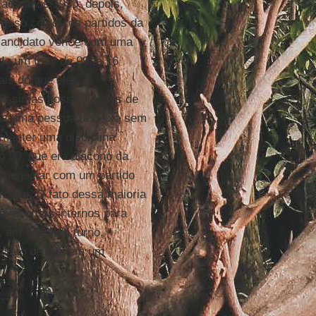
 aos anos 1950; depois,
 Isso coloca os partidos da
 candidato vence com uma
e um total de 99, e 16
is do que eles.
íssimas possibilidades de
nas uma pessoa te deixa sem
manter uma disciplina
o 50, que era diácono da
e negociar com um partido
rojeto. O fato dessa maioria
er acordos internos para
s, em segundo turno,
o fato de que em um