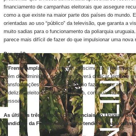
financiamento de campanhas eleitorais que assegure recur
como a que existe na maior parte dos países do mundo. E
orientadas ao uso “público” da televisão, que garanta a vis
muito sadias para o funcionamento da poliarquia uruguaia
parece mais difícil de fazer do que impulsionar uma nova 
Por quê?
A
Frente Ampla
já não tem um crescimento “irresistível
além de administrar o governo, deverá dedicar tempo e en
transformações que será necessário fazer frente ao futuro
“fidelizar” eleitores, mas, sobretudo, continuar fazendo tr
pessoas.
As últimas três eleições presidenciais no Uruguai der
candidato da Frente Ampla, uma tendência para o fim 