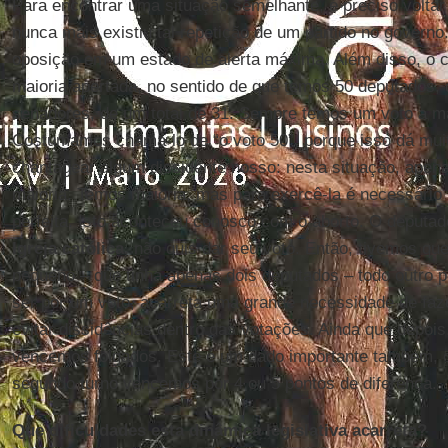
Para encontrar uma situação semelhante, é preciso voltar
nunca mais existiu tal repetição de um partido no governo.
oposição em um estado de alerta máxima. Além disso, o
maioria apertada, no sentido de que temos 50 deputados, d
senadores, de um total de 31. Sempre temos um voto a ma
Costumamos chamá-lo de “o voto 50”, porque isso dá muit
chantagear algum dissidente nosso: nesta situação, ape
maioria. Temos maioria, mas para exercê-la é necessário 
perfeita. Isto aconteceu conosco com o aborto. O deputad
Igreja católica
, não quis dar seu voto. Então, tivemos qu
pequeno – que tinha apenas dois deputados – todo outro p
ser por um voto, acarreta uma grande necessidade de faz
evitar dissidências dentro das votações. Ainda que depoi
vencemos folgados. Este é um dado importante também, 
segundo turno vencemos por 4 ou 5 pontos de diferença.
Que dificuldades esta dinâmica legislativa acarreta?