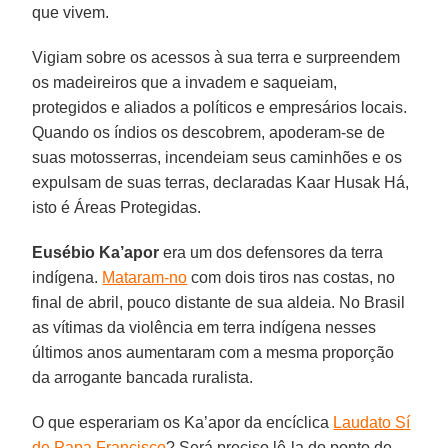
que vivem.
Vigiam sobre os acessos à sua terra e surpreendem
os madeireiros que a invadem e saqueiam,
protegidos e aliados a políticos e empresários locais.
Quando os índios os descobrem, apoderam-se de
suas motosserras, incendeiam seus caminhões e os
expulsam de suas terras, declaradas Kaar Husak Há,
isto é Áreas Protegidas.
Eusébio Ka’apor
era um dos defensores da terra
indígena.
Mataram-no
com dois tiros nas costas, no
final de abril, pouco distante de sua aldeia. No Brasil
as vítimas da violência em terra indígena nesses
últimos anos aumentaram com a mesma proporção
da arrogante bancada ruralista.
O que esperariam os Ka’apor da encíclica
Laudato Sí
de Papa Francisco
? Será preciso lê-la do ponto de