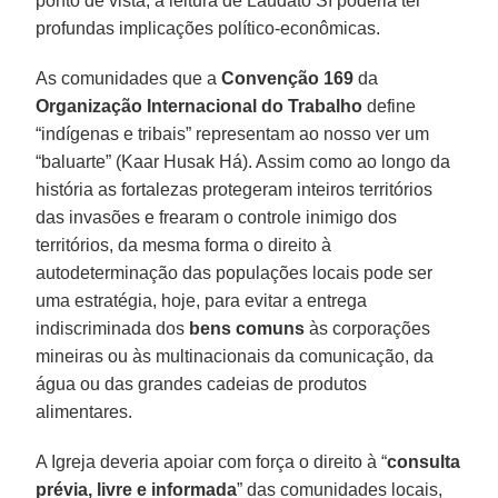
ponto de vista, a leitura de Laudato Sí poderia ter
profundas implicações político-econômicas.
As comunidades que a
Convenção 169
da
Organização Internacional do Trabalho
define
“indígenas e tribais” representam ao nosso ver um
“baluarte” (Kaar Husak Há). Assim como ao longo da
história as fortalezas protegeram inteiros territórios
das invasões e frearam o controle inimigo dos
territórios, da mesma forma o direito à
autodeterminação das populações locais pode ser
uma estratégia, hoje, para evitar a entrega
indiscriminada dos
bens comuns
às corporações
mineiras ou às multinacionais da comunicação, da
água ou das grandes cadeias de produtos
alimentares.
A Igreja deveria apoiar com força o direito à “
consulta
prévia, livre e informada
” das comunidades locais,