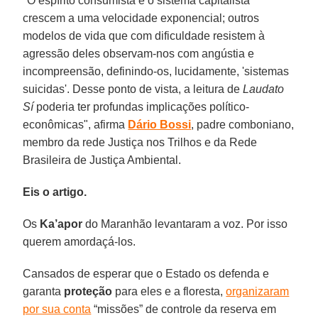
"O espírito consumista e o sistema capitalista
crescem a uma velocidade exponencial; outros
modelos de vida que com dificuldade resistem à
agressão deles observam-nos com angústia e
incompreensão, definindo-os, lucidamente, 'sistemas
suicidas'. Desse ponto de vista, a leitura de
Laudato
Sí
poderia ter profundas implicações político-
econômicas", afirma
Dário Bossi
, padre comboniano,
membro da rede Justiça nos Trilhos e da Rede
Brasileira de Justiça Ambiental.
Eis o artigo.
Os
Ka’apor
do Maranhão levantaram a voz. Por isso
querem amordaçá-los.
Cansados de esperar que o Estado os defenda e
garanta
proteção
para eles e a floresta,
organizaram
por sua conta
“missões” de controle da reserva em