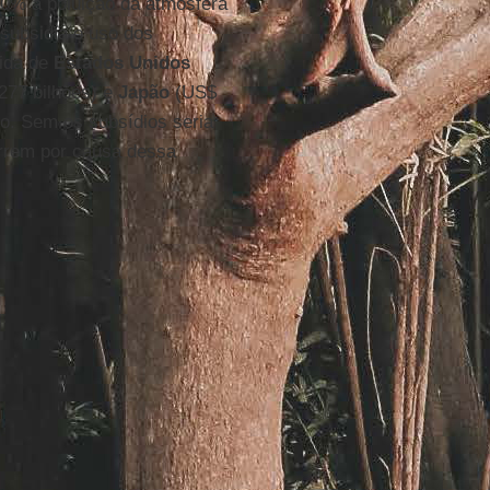
20% a poluição da atmosfera
subsidia o uso dos
uida de
Estados Unidos
77 bilhões) e
Japão
(US$
o. Sem os subsídios seria
rrem por causa dessa