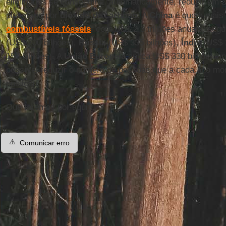
eliminados se conseguiria, automaticamente, reduzir em 
planetária por
dióxido de carbono
. A
China
é quem mais 
combustíveis fósseis
, com US$ 2,3 trilhões anuais, seg
(US$ 700 bilhões),
Rússia
(US$ 335 bilhões),
Índia
(US$ 2
157 bilhões). A
União Europeia
aplica US$ 330 bilhões/an
possível reduzir o número de pessoas que a cada ano mo
poluição.
Que faremos por aqui?
⚠️
Comunicar erro