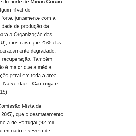
e do norte de
Minas Gerais
,
lgum nível de
 forte, juntamente com a
idade de produção da
 para a Organização das
NU
), mostrava que 25% dos
oderadamente degradado,
m recuperação. Também
ão é maior que a média
ação geral em toda a área
s. Na verdade,
Caatinga
e
015).
 Comissão Mista de
 28/5), que o desmatamento
o a de Portugal (92 mil
 acentuado e severo de