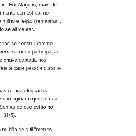
nos. Em Alagoas, mais de
cimento doméstico; no
milho e feijão (remabrasil,
do se alimentar.
 anos se construíram no
overnos com a participação
e chuva captada nos
ários a cada pessoa durante
ias rurais adequadas
se imaginar o que seria a
Semiárido que estão no
, 31/5).
 milhão de quilômetros