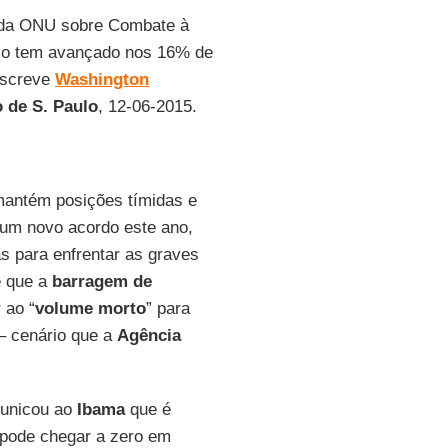
o da ONU sobre Combate à
uco tem avançado nos 16% de
 escreve
Washington
 de S. Paulo
, 12-06-2015.
antém posições tímidas e
um novo acordo este ano,
s para enfrentar as graves
e que a
barragem de
 ao “
volume morto
” para
 – cenário que a
Agência
municou ao
Ibama
que é
 pode chegar a zero em