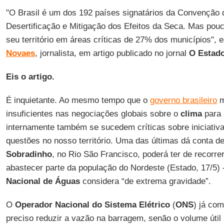
"O Brasil é um dos 192 países signatários da Convençã
Desertificação e Mitigação dos Efeitos da Seca. Mas po
seu território em áreas críticas de 27% dos municípios",
Novaes
, jornalista, em artigo publicado no jornal
O Estado
Eis o artigo.
É inquietante. Ao mesmo tempo que o
governo brasileiro
m
insuficientes nas negociações globais sobre o
clima
para 
internamente também se sucedem críticas sobre iniciativa
questões no nosso território. Uma das últimas dá conta d
Sobradinho
, no Rio São Francisco, poderá ter de recorrer
abastecer parte da população do Nordeste (Estado, 17/5)
Nacional de Águas
considera “de extrema gravidade”.
O
Operador Nacional do Sistema Elétrico
(
ONS
) já co
preciso reduzir a vazão na barragem, senão o volume útil