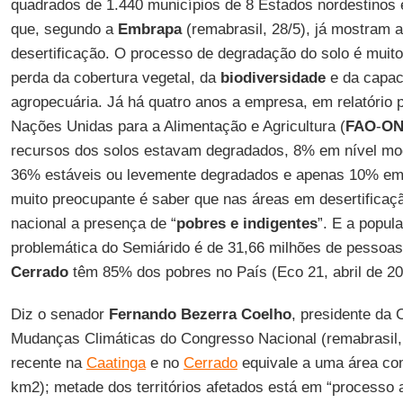
quadrados de 1.440 municípios de 8 Estados nordestinos 
que, segundo a
Embrapa
(remabrasil, 28/5), já mostram a
desertificação. O processo de degradação do solo é muito
perda da cobertura vegetal, da
biodiversidade
e da capac
agropecuária. Já há quatro anos a empresa, em relatório
Nações Unidas para a Alimentação e Agricultura (
FAO
-
O
recursos dos solos estavam degradados, 8% em nível m
36% estáveis ou levemente degradados e apenas 10% e
muito preocupante é saber que nas áreas em desertificaç
nacional a presença de “
pobres e indigentes
”. E a popul
problemática do Semiárido é de 31,66 milhões de pessoa
Cerrado
têm 85% dos pobres no País (Eco 21, abril de 2
Diz o senador
Fernando Bezerra Coelho
, presidente da
Mudanças Climáticas do Congresso Nacional (remabrasil,
recente na
Caatinga
e no
Cerrado
equivale a uma área com
km2); metade dos territórios afetados está em “processo