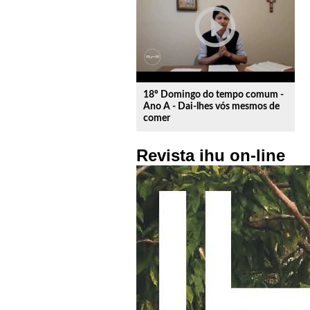
play_circle_outline
18º Domingo do tempo comum -
Ano A - Dai-lhes vós mesmos de
comer
Revista ihu on-line