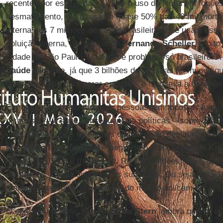
recentes por este jornal (31/5) é o uso de lenha em fogõe
desmatamento, é a causa de quase 50% das 49 mil morte
interna nos 7 milhões de casas brasileiras que usam esse
poluição interna, diz o texto de
Fernando Scheller
, é oit
cidade de São Paulo. Mas não é problema só brasileiro. A
Saúde
aflige-se, já que 3 bilhões de pessoas no mundo 
dentro de casa para gerar energia – e isso leva a 6 milhõ
Em algum momento todas as pessoas, em todos os lugares
discussão – e suas consequências políticas – sobre a pol
combustíveis e os incentivos que lhes são destinados. A 
Monetário Internacional
– segundo o site
Corporate Kni
menos de US$ 5,3 trilhões, ou R$ 17,5 trilhões (6,5% do p
destinados a cada ano a esses subsídios. Ou seja, US$ 1
mais do que todos os governos do mundo aplicam em pro
O consultor britânico sir
Nicholas Stern
lembra que se es