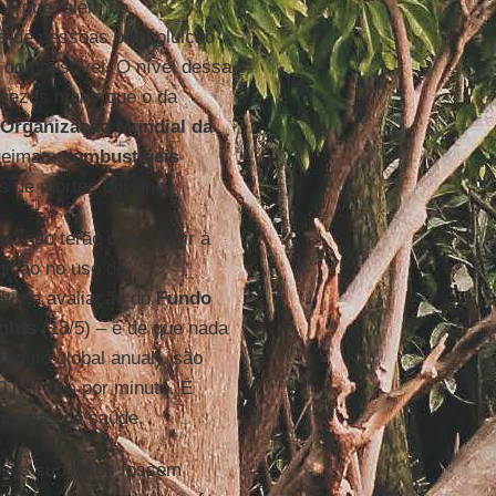
s – que, além de
s de pessoas por poluição
 combustível. O nível dessa
o vezes maior que o da
Organização Mundial da
queimam
combustíveis
es de mortes por ano.
, não terão como fugir à
uição no uso de
última avaliação do
Fundo
ghts
(18/5) – é de que nada
roduto global anual), são
0 milhões por minuto. É
gramas de saúde.
ses subsídios fossem