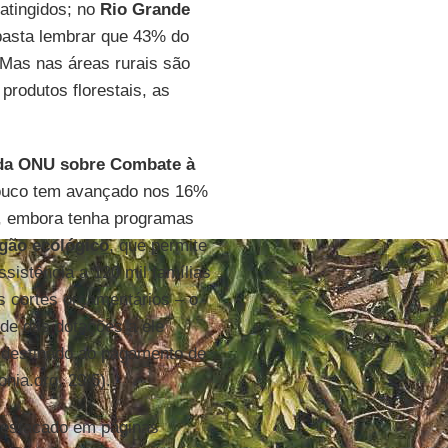
 atingidos; no
Rio Grande
 basta lembrar que 43% do
. Mas nas áreas rurais são
produtos florestais, as
da ONU sobre Combate à
ouco tem avançado nos 16%
s, embora tenha programas
gão ecológico
, que permite
ssistência a 120 mil famílias
 cortes orçamentários – o
de das dotações a ele
o destinado ao pagamento de
nia.org, 29/5).
destacado em páginas