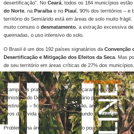
desertificação”. No
Ceará
, todos os 184 municípios estão
do Norte
, na
Paraíba
e no
Piauí
, 90% dos territórios – e
território do Semiárido está em áreas de solo muito frágil
muito comuns o
desmatamento
, a extração excessiva de 
queimadas, o uso intensivo do solo.
O Brasil é um dos 192 países signatários da
Convenção 
Desertificação e Mitigação dos Efeitos da Seca
. Mas p
de seu território em áreas críticas de 27% dos município
específicos no Ministério do Meio Ambiente, como o do
fo
reduzir o consumo de lenha. Mas a
reforma agrária
e a a
acampadas praticamente não avançaram em 2014, com os
Ministério do Desenvolvimento Agrário perdeu quase meta
destinadas – ficou com R$ 1,8 bilhão, ante R$ 1,35 trilhã
juros da dívida governamental, segundo as críticas (amazo
Problema na área que tem merecido pouca atenção e foi 