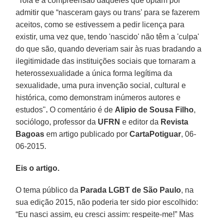
"Tola é a compreensão daqueles que optam por
admitir que “nasceram gays ou trans' para se fazerem
aceitos, como se estivessem a pedir licença para
existir, uma vez que, tendo 'nascido' não têm a 'culpa'
do que são, quando deveriam sair às ruas bradando a
ilegitimidade das instituições sociais que tornaram a
heterossexualidade a única forma legítima da
sexualidade, uma pura invenção social, cultural e
histórica, como demonstram inúmeros autores e
estudos"
.
O comentário é de
Alipio de Sousa Filho
,
sociólogo, professor da
UFRN
e editor da
Revista
Bagoas
em artigo publicado por
CartaPotiguar
, 06-
06-2015.
Eis o artigo.
O tema público da
Parada LGBT de São Paulo
, na
sua edição 2015, não poderia ter sido pior escolhido:
“Eu nasci assim, eu cresci assim: respeite-me!” Mas