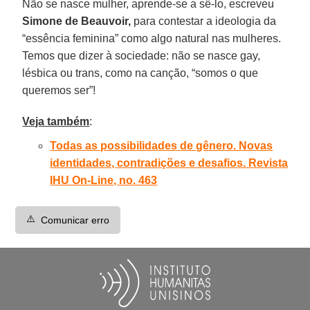
Não se nasce mulher, aprende-se a sê-lo, escreveu
Simone de Beauvoir,
para contestar a ideologia da
“essência feminina” como algo natural nas mulheres.
Temos que dizer à sociedade: não se nasce gay,
lésbica ou trans, como na canção, “somos o que
queremos ser”!
Veja também
:
Todas as possibilidades de gênero. Novas
identidades, contradições e desafios. Revista
IHU On-Line, no. 463
⚠️
Comunicar erro