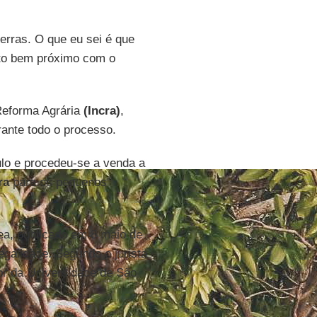
 terras. O que eu sei é que
o bem próximo com o
Reforma Agrária
(Incra)
,
urante todo o processo.
ulo e procedeu-se a venda a
ra
para os pequenos
ea, publicado em 8 maio de
galidade. Segundo o jurista
sor da Universidade de São