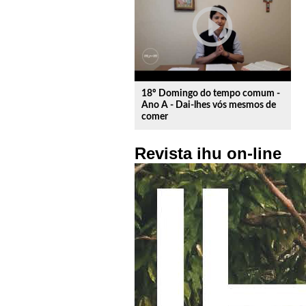
play_circle_outline
18º Domingo do tempo comum -
Ano A - Dai-lhes vós mesmos de
comer
Revista ihu on-line