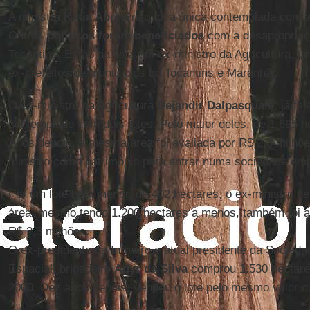
A ministra
Kátia Abreu
não foi a única contemplada com a
Outros
políticos foram beneficiados
com a desapropriaçã
Tocantins. Estão na lista um ex-ministro da Agricultura, u
ex-prefeitos de municípios do Tocantins e Maranhão.
O ex-ministro da Agricultura
Dejandir Dalpasquale
, já fa
contemplado com dois lotes. Pelo maior deles, de 1.695 h
Anos depois, a mesma área foi avaliada por R$ 2,3 milhõe
ministro como patrimônio para entrar numa sociedade emp
Por um lote bem menor, de 402 hectares, o ex-ministro d
área, mesmo tendo 1.200 hectares a menos, também foi a
R$ 2,3 milhões.
O ex-presidente da Infraero e atual presidente da Sociedad
Espacial, brigadeiro
Adyr da Silva
comprou 1.530 hectares
2000. Dez anos depois, vendeu o lote pelo mesmo valor 