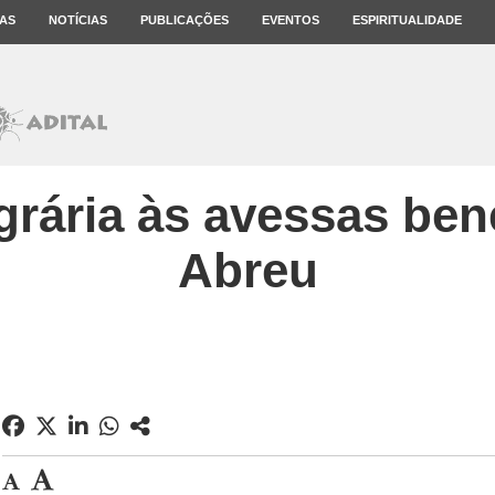
AS
NOTÍCIAS
PUBLICAÇÕES
EVENTOS
ESPIRITUALIDADE
rária às avessas bene
Abreu