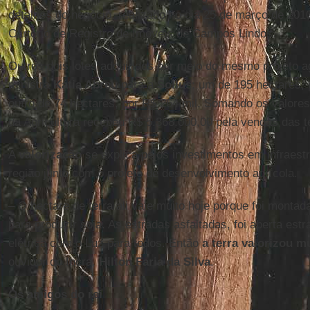
detalhes do negócio, realizado no dia 25 de março de 2010
Cartório de Registro de Imóveis de Campos Lindos.
Outros dois lotes adquiridos por meio do mesmo projeto a
ministra
Kátia Abreu
para a
Sollus
: um de 195 hectares, 
outro de 74 hectares, por R$ 264 mil. Somando os valores 
da Agricultura recebeu R$ 5.368.000,00 pela vendas das 
A
valorização
se explica pelos investimentos em infraest
região junto com o projeto de desenvolvimento agrícola.
– O hectare de terra ali vale muito hoje porque foi montad
para produzir soja. As estradas asfaltadas, foi aberta est
elétrica com o Luz para todos. Então
a terra valorizou m
ouvidor do Incra,
Hilton Faria da Silva
.
Os amigos do rei