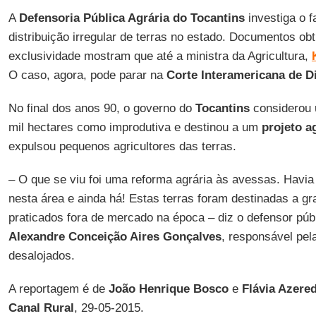
A
Defensoria Pública Agrária do Tocantins
investiga o f
distribuição irregular de terras no estado. Documentos ob
exclusividade mostram que até a ministra da Agricultura,
O caso, agora, pode parar na
Corte Interamericana de D
No final dos anos 90, o governo do
Tocantins
considerou 
mil hectares como improdutiva e destinou a um
projeto a
expulsou pequenos agricultores das terras.
– O que se viu foi uma reforma agrária às avessas. Havi
nesta área e ainda há! Estas terras foram destinadas a g
praticados fora de mercado na época – diz o defensor púb
Alexandre Conceição Aires Gonçalves
, responsável pel
desalojados.
A reportagem é de
João Henrique Bosco
e
Flávia Azere
Canal Rural
, 29-05-2015.