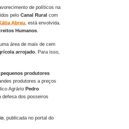
avorecimento de políticos na
tidos pelo
Canal Rural
com
Kátia Abreu
, está envolvida.
ireitos Humanos
.
uma área de mais de cem
grícola arrojado
. Para isso,
a
pequenos produtores
randes produtores a preços
lico Agrário
Pedro
a defesa dos posseiros
do
, publicada no portal do