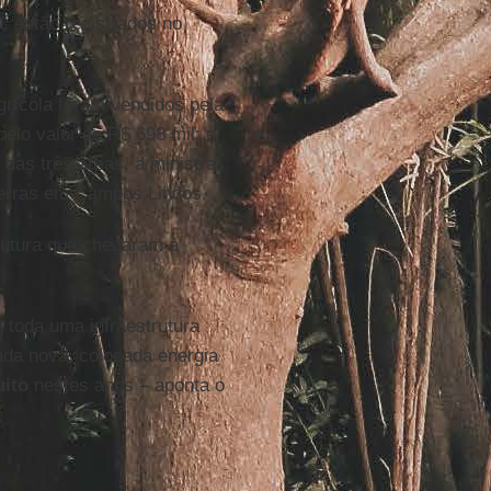
, estão registrados no
grícola foram vendidos pela
pelo valor de R$ 698 mil; e
das três áreas, a ministra
terras em Campos Lindos.
rutura que chegaram à
a toda uma infraestrutura
rada nova, colocada energia
uito
nestes anos – aponta o