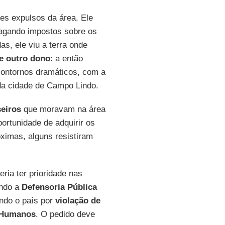
es expulsos da área. Ele
agando impostos sobre os
s, ele viu a terra onde
e outro dono
: a então
 contornos dramáticos, com a
da cidade de Campo Lindo.
seiros
que moravam na área
ortunidade de adquirir os
óximas, alguns resistiram
ria ter prioridade nas
ando a
Defensoria Pública
ndo o país por
violação de
s Humanos
. O pedido deve