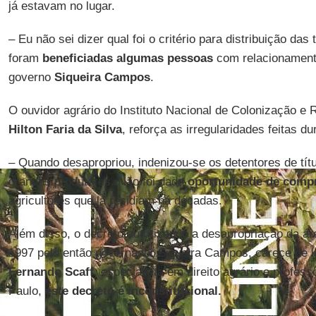
já estavam no lugar.
– Eu não sei dizer qual foi o critério para distribuição das
foram
beneficiadas algumas pessoas
com relacionament
governo
Siqueira Campos
.
O ouvidor agrário do Instituto Nacional de Colonização e 
Hilton Faria da Silva
, reforça as irregularidades feitas d
– Quando desapropriou, indenizou-se os detentores de tít
grandes produtores. Não foi dada
oportunidade de comp
agricultores que lá residiam há décadas.
Além disso, o decreto autorizando a desapropriação da ár
1997 pelo então governador Siqueira Campos, carece de le
Fernando Scaff
, especialista em direito agrário e profes
Paulo,
este decreto é inconstitucional.