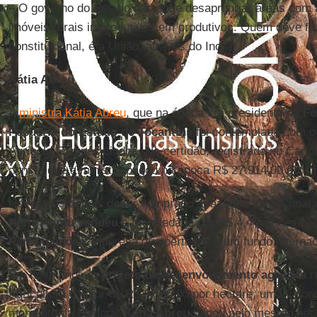
– O governo do Estado não pode desapropriar áreas com a 
imóveis rurais improdutivos em produtivos. Quem deve faz
constitucional, é a União, através do Incra.
Kátia Abreu
A
ministra Kátia Abreu
, que na época era presidente da
Fe
Pecuária do Estado de Tocantins
foi contemplada com o 
Agrícola Campos Lindos. Na certidão, registrada no Cartó
consta que a ministra pagou na época R$ 27.914,00 por u
Nove anos depois de ter comprado a fazenda para a qual
Kátia Abreu vendeu
a propriedade por R$ 4,4 milhões pa
Participações
, empresa que pertence a um fundo internac
Em nove anos, o
projeto de desenvolvimento agrícola
r
Agricultura o valor de R$ 3.565,00 por hectare, uma valo
momento da compra,
Kátia Abreu
pagou pelo mesmo hect