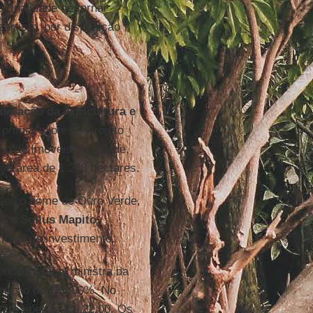
finalidade de tornar
er isto, por disposição
deração da Agricultura e
primeiro lote do Projeto
rio de Imóveis da cidade,
ma área de 1.268 hectares.
 deu o nome de Ouro Verde,
ra a
Sollus Mapito
ional de investimento.
endeu à atual ministra da
rização de 16.000%. No
are apenas R$ 22,00. Os