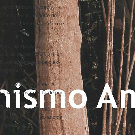
 oportunidade de ouro.
o das terras no norte do
m ex-presidente da Infraero e
lecido, na época foi
ectares pagou R$ 37,3 mil.
s, valor declarado pelo ex-
resarial.
esembolsou R$ 8,8 mil. A
valiada anos mais tarde por
e Brasileira de Direito
 por R$ 33,9 mil no ano de
comprado.