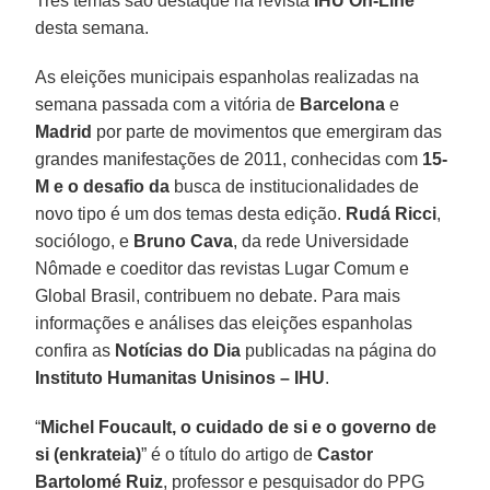
Três temas são destaque na revista
IHU On-Line
desta semana.
As eleições municipais espanholas realizadas na
semana passada com a vitória de
Barcelona
e
Madrid
por parte de movimentos que emergiram das
grandes manifestações de 2011, conhecidas com
15-
M e o desafio da
busca de institucionalidades de
novo tipo é um dos temas desta edição.
Rudá Ricci
,
sociólogo, e
Bruno Cava
, da rede Universidade
Nômade e coeditor das revistas Lugar Comum e
Global Brasil, contribuem no debate. Para mais
informações e análises das eleições espanholas
confira as
Notícias do Dia
publicadas na página do
Instituto Humanitas Unisinos – IHU
.
“
Michel Foucault, o cuidado de si e o governo de
si (enkrateia)
” é o título do artigo de
Castor
Bartolomé Ruiz
, professor e pesquisador do PPG