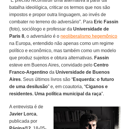
“É preciso reconstruir uma alternativa a partir da
batalha ideológica, criticar os termos que nos são
impostos e propor outra linguagem, ao invés de
combater no terreno do adversário”. Para
Eric Fassin
(foto)
, sociólogo e professar da
Universidade de
Paris 8
, o adversário é o
neoliberalismo hegemônico
na Europa, entendido não apenas como um regime
político e econômico, mas também como um modelo
que produz sujeitos e obtura alternativas.
Fassin
esteve em Buenos Aires, convidado pelo
Centro
Franco-Argentino
da
Universidade de Buenos
Aires
. Seus últimos livros são “
Esquerda: o futuro
de uma desilusão
” e, em coautoria, “
Ciganos e
residentes. Uma política municipal da raça
”.
A entrevista é de
Javier Lorca
,
publicada por
Página/12
, 18-05-