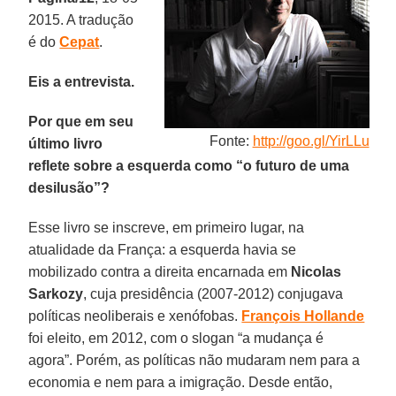
2015. A tradução
é do
Cepat
.
Eis a entrevista.
Por que em seu
Fonte:
http://goo.gl/YirLLu
último livro
reflete sobre a esquerda como “o futuro de uma
desilusão”?
Esse livro se inscreve, em primeiro lugar, na
atualidade da França: a esquerda havia se
mobilizado contra a direita encarnada em
Nicolas
Sarkozy
, cuja presidência (2007-2012) conjugava
políticas neoliberais e xenófobas.
François Hollande
foi eleito, em 2012, com o slogan “a mudança é
agora”. Porém, as políticas não mudaram nem para a
economia e nem para a imigração. Desde então,