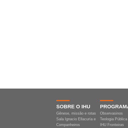
SOBRE O IHU
PROGRAM
Gênese, missão e rotas
Observasinos
Sala Ignacio Ellacuría e
Teologia Pública
Companheiros
IHU Fronteiras