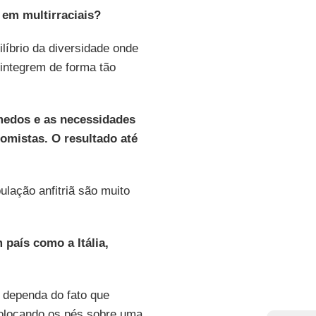
 em multirraciais?
íbrio da diversidade onde
 integrem de forma tão
 medos e as necessidades
omistas. O resultado até
lação anfitriã são muito
 país como a Itália,
o dependa do fato que
colocando os pés sobre uma