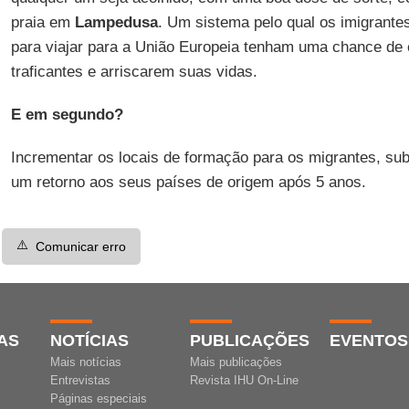
praia em
Lampedusa
. Um sistema pelo qual os imigrant
para viajar para a União Europeia tenham uma chance de e
traficantes e arriscarem suas vidas.
E em segundo?
Incrementar os locais de formação para os migrantes, su
um retorno aos seus países de origem após 5 anos.
⚠️
Comunicar erro
AS
NOTÍCIAS
PUBLICAÇÕES
EVENTOS
Mais notícias
Mais publicações
Entrevistas
Revista IHU On-Line
Páginas especiais