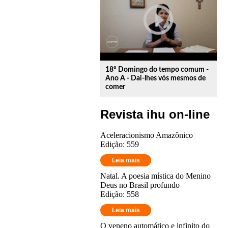
play_circle_outline
18º Domingo do tempo comum -
Ano A - Dai-lhes vós mesmos de
comer
Revista ihu on-line
Aceleracionismo Amazônico
Edição: 559
Leia mais
Natal. A poesia mística do Menino
Deus no Brasil profundo
Edição: 558
Leia mais
O veneno automático e infinito do