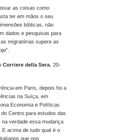
deixar as coisas como
asta ter em mãos o seu
imensões bíblicas, não
om dados e pesquisas para
cas migratórias supere as
je”.
lo
Corriere della Sera
, 20-
ência em Paris, depois foi a
rências na Suíça, em
iona Economia e Políticas
r do Centro para estudos das
 é na verdade essa mudança
 E acima de tudo qual é o
talianos que nos