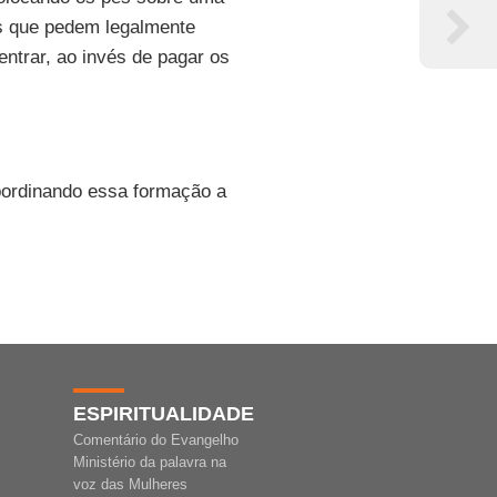
es que pedem legalmente
ntrar, ao invés de pagar os
bordinando essa formação a
ESPIRITUALIDADE
Comentário do Evangelho
Ministério da palavra na
voz das Mulheres