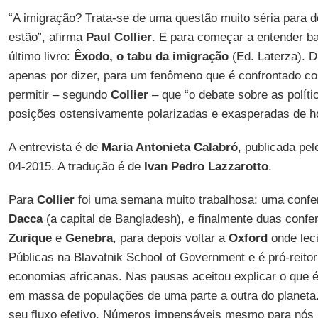
“A imigração? Trata-se de uma questão muito séria para 
estão”, afirma
Paul Collier
. E para começar a entender b
último livro:
Êxodo, o tabu da imigração
(Ed. Laterza). D
apenas por dizer, para um fenômeno que é confrontado c
permitir – segundo
Collier
– que “o debate sobre as políti
posições ostensivamente polarizadas e exasperadas de ho
A entrevista é de
Maria Antonieta Calabró
, publicada pe
04-2015. A tradução é de
Ivan Pedro Lazzarotto
.
Para
Collier
foi uma semana muito trabalhosa: uma confer
Dacca
(a capital de Bangladesh), e finalmente duas confe
Zurique
e
Genebra
, para depois voltar a
Oxford
onde lec
Públicas na Blavatnik School of Government e é pró-reito
economias africanas. Nas pausas aceitou explicar o que
em massa de populações de uma parte a outra do planeta.
seu fluxo efetivo. Números impensáveis mesmo para nós i