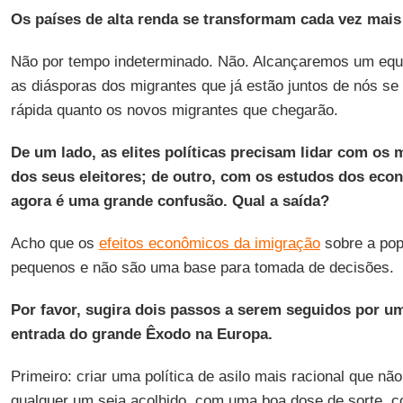
Os países de alta renda se transformam cada vez mais
Não por tempo indeterminado. Não. Alcançaremos um equil
as diásporas dos migrantes que já estão juntos de nós se
rápida quanto os novos migrantes que chegarão.
De um lado, as elites políticas precisam lidar com os
dos seus eleitores; de outro, com os estudos dos econ
agora é uma grande confusão. Qual a saída?
Acho que os
efeitos econômicos da imigração
sobre a popu
pequenos e não são uma base para tomada de decisões.
Por favor, sugira dois passos a serem seguidos por um
entrada do grande Êxodo na Europa.
Primeiro: criar uma política de asilo mais racional que nã
qualquer um seja acolhido, com uma boa dose de sorte, 