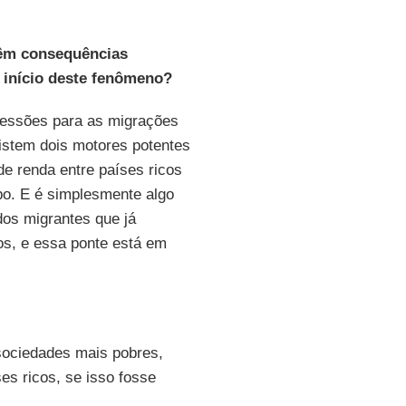
 têm consequências
 início deste fenômeno?
ressões para as migrações
istem dois motores potentes
 de renda entre países ricos
po. E é simplesmente algo
os migrantes que já
os, e essa ponte está em
sociedades mais pobres,
s ricos, se isso fosse