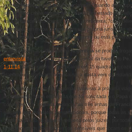
viveu o
México
há 10 anos”, esclarece, “quando a corrupç
junta com o crime organizado, criando um estado de mafi
está acontecendo conosco agora”, acrescenta; “cada deleg
Aires
tem um mapa do crime em sua própria jurisdição a
para combatê-lo. O Estado está ausente ou está presente
E ele também acredita que na
Argentina
se produz droga
entrevista
ao
La Cárcova News
, o jornal da favela do
Pe.
1-11,14
há laboratórios de cocaína em 15 quadras, e coz
elaborado o cloridrato de cocaína; a pasta vem da Holanda.
Vera
dedica, por último, algumas palavras à próxima via
ao
Vaticano
, “uma entrevista que foi solicitada e o
Papa
n
conceder”. Em seguida, enuncia “as três linhas de
Franci
respeito aos mandatos constitucionais, porque todas as v
quem paga são os pobres; respeito pelos juízes, por todo
comprometidos com processos sensíveis que tocam os s