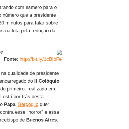
eparando com esmero para o
 número que a presidente
30 minutos para falar sobre
os na luta pela redução da
de
Fonte
:
http://bit.ly/1cBIoFe
na qualidade de presidente
 encarregado do
II Colóquio
 do primeiro, realizado em
está por trás desta
io
Papa
.
Bergoglio
quer
contra esse “horror” e essa
arcebispo de
Buenos Aires
.