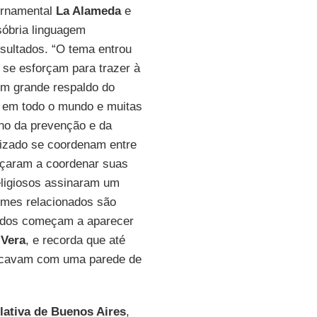
ernamental
La Alameda
e
sóbria linguagem
sultados. “O tema entrou
 se esforçam para trazer à
m grande respaldo do
m em todo o mundo e muitas
eno da prevenção e da
nizado se coordenam entre
çaram a coordenar suas
eligiosos assinaram um
rimes relacionados são
tados começam a aparecer
a
Vera
, e recorda que até
hocavam com uma parede de
lativa de Buenos Aires
,