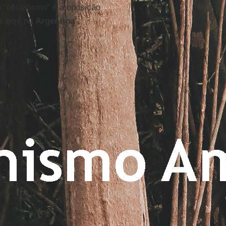
 “oficialismo” e a oposição
os hoje na
Argentina
”.