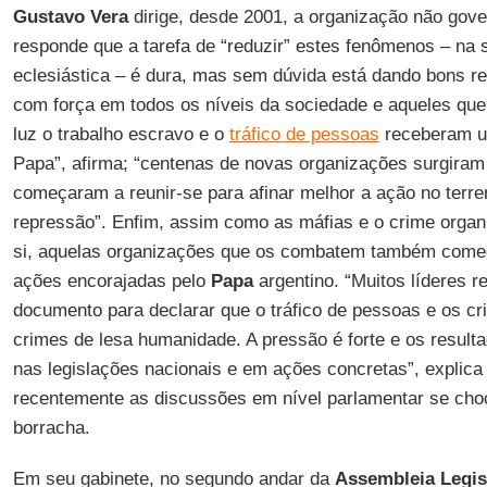
Gustavo Vera
dirige, desde 2001, a organização não gov
responde que a tarefa de “reduzir” estes fenômenos – na 
eclesiástica – é dura, mas sem dúvida está dando bons re
com força em todos os níveis da sociedade e aqueles que
luz o trabalho escravo e o
tráfico de pessoas
receberam u
Papa”, afirma; “centenas de novas organizações surgira
começaram a reunir-se para afinar melhor a ação no terr
repressão”. Enfim, assim como as máfias e o crime orga
si, aquelas organizações que os combatem também come
ações encorajadas pelo
Papa
argentino. “Muitos líderes r
documento para declarar que o tráfico de pessoas e os c
crimes de lesa humanidade. A pressão é forte e os resul
nas legislações nacionais e em ações concretas”, explic
recentemente as discussões em nível parlamentar se c
borracha.
Em seu gabinete, no segundo andar da
Assembleia Legis