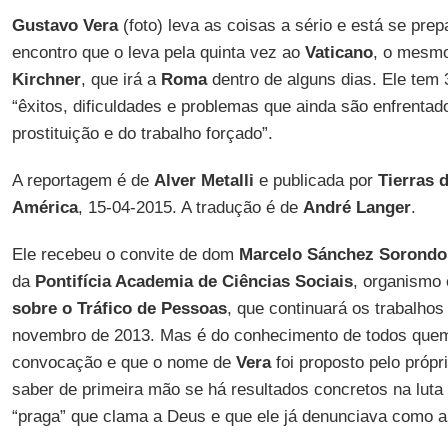
Gustavo Vera
(foto) leva as coisas a sério e está se pr
encontro que o leva pela quinta vez ao
Vaticano
, o mesmo
Kirchner
, que irá a
Roma
dentro de alguns dias. Ele tem 
“êxitos, dificuldades e problemas que ainda são enfrentad
prostituição e do trabalho forçado”.
A reportagem é de
Alver Metalli
e publicada por
Tierras 
América
, 15-04-2015. A tradução é de
André Langer
.
Ele recebeu o convite de dom
Marcelo Sánchez Sorondo
da
Pontifícia Academia de Ciências Sociais
, organismo
sobre o Tráfico de Pessoas
, que continuará os trabalhos
novembro de 2013. Mas é do conhecimento de todos quem 
convocação e que o nome de
Vera
foi proposto pelo própr
saber de primeira mão se há resultados concretos na luta 
“praga” que clama a Deus e que ele já denunciava como 