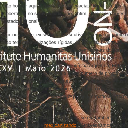
não houver aquiescência nas delegacias de polícia dos ba
coberturas no sistema judiciário, enfim, sem “corredores”
Estado nacional”.
Por outro lado, existe uma indiscutível sinergia no crime
não tem especializações rígidas. As rotas da droga são a
de órgãos, que, por sua vez, coincidem com as do contr
considera que os mafiosos passam de uma atividade a out
lucros. Dá o exemplo de uma Província argentina,
Entre 
era uma das que registrava o maior número de prostíbulos
fizeram fechar centenas destes estabelecimentos, “mas 
narcotráfico e a venda da droga no varejo, o narcomenud
localmente, porque – isso me explicou um mafioso – torno
prostituição organizada”.
Perguntamos, sem meias palavras, se ele também pensa
Argentina
está se
mexicanizando
. “Atravessamos um pr