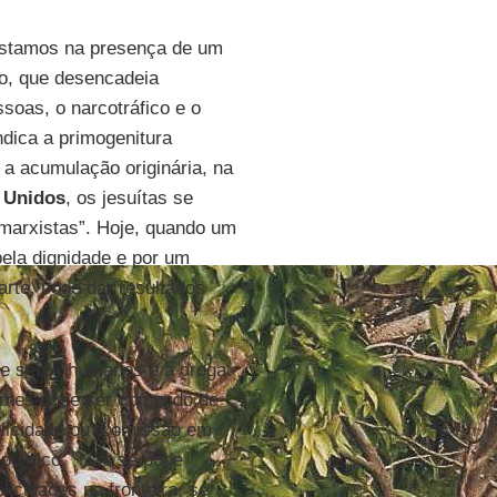
“Estamos na presença de um
so, que desencadeia
soas, o narcotráfico e o
ndica a primogenitura
 a acumulação originária, na
 Unidos
, os jesuítas se
 marxistas”. Hoje, quando um
 pela dignidade e por um
rte, pode dar resultados
 de seres humanos e a droga
imes pode ser cometido de
licidade ou a omissão em
político. “Não se pode
icidades na fronteira, se