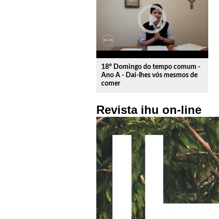
play_circle_outline
18º Domingo do tempo comum -
Ano A - Dai-lhes vós mesmos de
comer
Revista ihu on-line