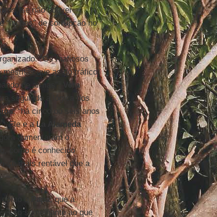
irros, se não houver
 e “nichos” de corrupção no
 organizado. “Os mafiosos
s mesmas que as do tráfico
abando de armas”.
Vera
ra seguindo a lógica dos
Ríos
: “há cinco ou seis anos
”. Ele e a
La Alameda
agora aumentaram o
eo, como é conhecido
u-se mais rentável que a
, como o
Papa
, que a
ocesso semelhante ao que