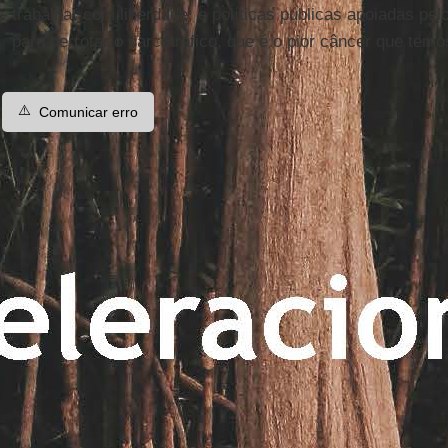
trabalhar com liberdade; e políticas públicas apoiadas pelo
para derrotar o narcotráfico, que é o pior câncer que tem
⚠️
Comunicar erro