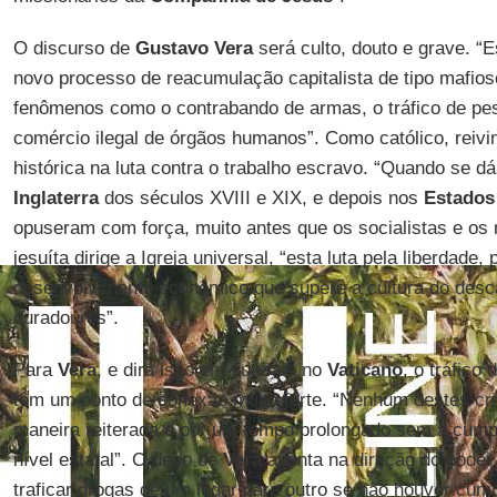
O discurso de
Gustavo Vera
será culto, douto e grave. 
novo processo de reacumulação capitalista de tipo mafio
fenômenos como o contrabando de armas, o tráfico de pes
comércio ilegal de órgãos humanos”. Como católico, reivi
histórica na luta contra o trabalho escravo. “Quando se dá
Inglaterra
dos séculos XVIII e XIX, e depois nos
Estados
opuseram com força, muito antes que os socialistas e os
jesuíta dirige a Igreja universal, “esta luta pela liberdade,
desenvolvimento econômico que supere a cultura do desca
duradouros”.
Para
Vera
, e dirá isso em sua fala no
Vaticano
, o tráfico
têm um ponto de conexão muito forte. “Nenhum destes cr
maneira reiterada e por um tempo prolongado sem a cump
nível estatal”. O dedo de
Vera
aponta na direção do poder 
traficar drogas de um lugar para outro se não houver cumpl