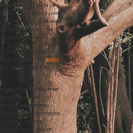
ão estatal prolongada se
osidade”. “E a mesma coisa
acia de politica de
Buenos
bsolutamente exato, mas não
 de maneira mafiosa”.
s, como disse o
Papa
na
 Pepe di Paola
? “Na
favela
inhas móveis onde é
..”.
gem da presidente
Kirchner
ão pode deixar de
sco
para a
Argentina
:
ezes que são interrompidos
s, para que aqueles
etores do poder possam