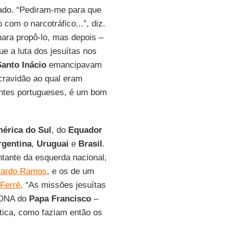
sado. “Pediram-me para que
 com o narcotráfico...”, diz.
para propô-lo, mas depois –
ue a luta dos jesuítas nos
Santo Inácio
emancipavam
cravidão ao qual eram
ntes portugueses, é um bom
érica do Sul
, do
Equador
rgentina
,
Uruguai
e
Brasil
.
tante da esquerda nacional,
lardo Ramos
, e os de um
 Ferré
. “As missões jesuítas
o DNA do
Papa Francisco
–
ática, como faziam então os