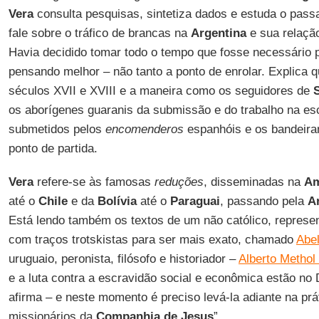
Vera
consulta pesquisas, sintetiza dados e estuda o pas
fale sobre o tráfico de brancas na
Argentina
e sua relação
Havia decidido tomar todo o tempo que fosse necessário 
pensando melhor – não tanto a ponto de enrolar. Explica q
séculos XVII e XVIII e a maneira como os seguidores de
os aborígenes guaranis da submissão e do trabalho na es
submetidos pelos
encomenderos
espanhóis e os bandeira
ponto de partida.
Vera
refere-se às famosas
reduções
, disseminadas na
Am
até o
Chile
e da
Bolívia
até o
Paraguai
, passando pela
A
Está lendo também os textos de um não católico, represen
com traços trotskistas para ser mais exato, chamado
Abe
uruguaio, peronista, filósofo e historiador –
Alberto Methol
e a luta contra a escravidão social e econômica estão n
afirma – e neste momento é preciso levá-la adiante na pr
missionários da
Companhia de Jesus
”.