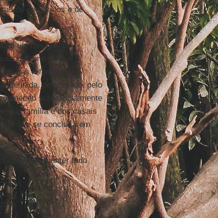
sas de peregrinos e de
rdia é um dos temas
mais pastoral do que
minho das reformas,
ia
, definida, de um lado, pelo
permaneceu substancialmente
ões da família e dos casais
nodo
que se concluirá em
solução para manter tudo
.