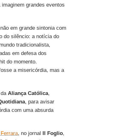
já imaginem grandes eventos
– não em grande sintonia com
do silêncio: a notícia do
undo tradicionalista,
zadas em defesa dos
 hit do momento.
 fosse a misericórdia, mas a
l da
Aliança Católica
,
Quotidiana
, para avisar
córdia com uma absurda
 Ferrara
, no jornal
Il Foglio
,