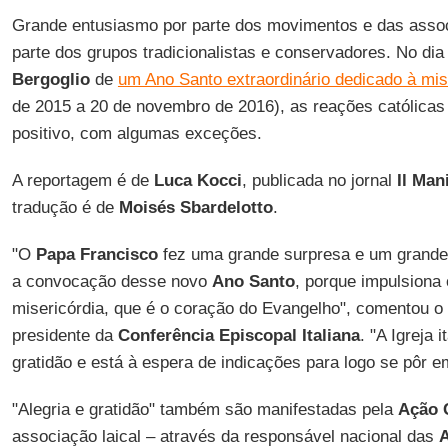
Grande entusiasmo por parte dos movimentos e das associ
parte dos grupos tradicionalistas e conservadores. No dia
Bergoglio
de
um Ano Santo extraordinário dedicado à mis
de 2015 a 20 de novembro de 2016), as reações católicas
positivo, com algumas exceções.
A reportagem é de
Luca Kocci
, publicada no jornal
Il Man
tradução é de
Moisés Sbardelotto
.
"O
Papa Francisco
fez uma grande surpresa e um grande 
a convocação desse novo
Ano Santo
, porque impulsiona
misericórdia, que é o coração do Evangelho", comentou o
presidente da
Conferência Episcopal Italiana
. "A Igreja 
gratidão e está à espera de indicações para logo se pôr 
"Alegria e gratidão" também são manifestadas pela
Ação 
associação laical – através da responsável nacional das