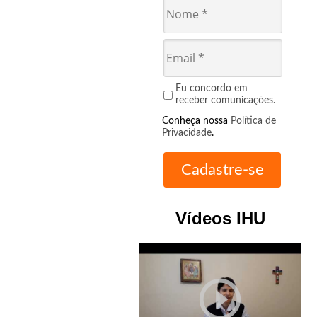
Eu concordo em
receber comunicações.
Conheça nossa
Política de
Privacidade
.
Vídeos IHU
play_circle_outline