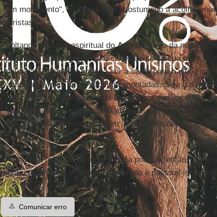
em movimento", e "
Roma
está acostumado a acolher mas
turistas".
Voltando ao valor espiritual do
Ano Santo
, o da misericó
prediletos de
Bergoglio
, indício evidente da sua atenção 
doutrinal. E também poderia ser a saída para o difícil ca
anunciadas mas ainda não implementadas. Seja a da
Cúr
papa como "a última corte da
Europa
", e que, de outro, 
intacta na sua estrutura. Seja as que se referem às quest
(divorciados, homossexuais etc.), objeto de debate no
Sí
outubro.
A "palavra mágica" da misericórdia poderia, então, ser a 
junto: doutrina (e estrutura) inalterada e pastoral inclusiva
⚠️
Comunicar erro