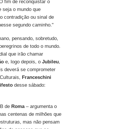
"O fim de reconquistar o
e seja o mundo que
o contradição ou sinal de
 nesse segundo caminho."
mano, pensando, sobretudo,
 peregrinos de todo o mundo.
ial que irão chamar
ão
e, logo depois, o
Jubileu
,
país deverá se comprometer
 Culturais,
Franceschini
ifesto
desse sábado:
IB de
Roma
– argumenta o
nas centenas de milhões que
aestruturas, mas não pensam