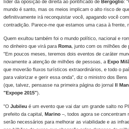
líder da oposição de direita ao pontificado de
Bergoglio
: 
mundo é santo, mas os meios implicam o alto risco de qu
definitivamente irá reconquistar você, apagando você com
contradição. Parece-me que estamos uma casa à frente,
Quem exultou também foi o mundo político, nacional e ro
no dinheiro que virá para
Roma
, junto com os milhões de
"Em poucos meses, teremos dois eventos de caráter mund
novamente a atenção de milhões de pessoas, a
Expo Mil
que moverão fluxos turísticos extraordinários, e todo o 
para valorizar e gerir essa onda", diz o ministro dos Bens
(que, talvez, pensasse na primeira página do jornal
Il Man
"Expope 2015"
).
"O
Jubileu
é um evento que vai dar um grande salto no P
prefeito da capital,
Marino
–, todos agora se concentram 
serão necessários para melhorar as viabilidade e as infr