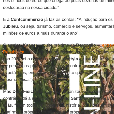
nos bilhões de euros que chegarão pelas dezenas de mil
deslocarão na nossa cidade."
E a
Confcommercio
já faz as contas: "A indução para os
Jubileu
, ou seja, turismo, comércio e serviços, aumentar
milhões de euros a mais durante o ano".
O cardeal
Kasper
– muito próximo de
Bergoglio
–,
entrev
Repubblica
, tenta diminuir os entusiasmos que vêm das c
ano 2000 foi o evento com que
Wojtyla
arrastou a Igreja a
de peregrinos por 12 meses se encontraram em
Roma
, h
espetáculos, encontros. Não acredito que, para o Jubileu 
mesma coisa.").
Mas
Dom Fisichella
, o grande organizador, aos microfon
contrário, dá a entender que o
Ano Santo
também será um
aliás, foram todos os jubileus da história, ocasiões em qu
reafirma a própria centralidade e o próprio primado: "A má