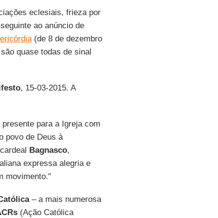
ações eclesiais, frieza por
 seguinte ao anúncio de
ericórdia
(de 8 de dezembro
 são quase todas de sinal
ifesto
, 15-03-2015. A
presente para a Igreja com
 o povo de Deus à
 cardeal
Bagnasco
,
italiana expressa alegria e
em movimento."
Católica
– a mais numerosa
ACRs
(Ação Católica