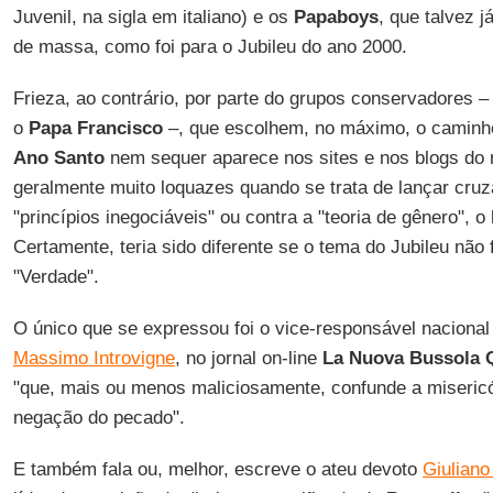
Juvenil, na sigla em italiano) e os
Papaboys
, que talvez 
de massa, como foi para o Jubileu do ano 2000.
Frieza, ao contrário, por parte do grupos conservadores 
o
Papa
Francisco
–, que escolhem, no máximo, o caminho 
Ano Santo
nem sequer aparece nos sites e nos blogs do m
geralmente muito loquazes quando se trata de lançar cru
"princípios inegociáveis" ou contra a "teoria de gênero", o
Certamente, teria sido diferente se o tema do Jubileu não
"Verdade".
O único que se expressou foi o vice-responsável naciona
Massimo Introvigne
, no jornal on-line
La Nuova Bussola 
"que, mais ou menos maliciosamente, confunde a miseri
negação do pecado".
E também fala ou, melhor, escreve o ateu devoto
Giuliano