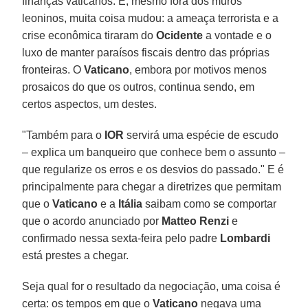
finanças vaticanos. E, mesmo fora dos muros
leoninos, muita coisa mudou: a ameaça terrorista e a
crise econômica tiraram do
Ocidente
a vontade e o
luxo de manter paraísos fiscais dentro das próprias
fronteiras. O
Vaticano
, embora por motivos menos
prosaicos do que os outros, continua sendo, em
certos aspectos, um destes.
"Também para o
IOR
servirá uma espécie de escudo
– explica um banqueiro que conhece bem o assunto –
que regularize os erros e os desvios do passado." E é
principalmente para chegar a diretrizes que permitam
que o
Vaticano
e a
Itália
saibam como se comportar
que o acordo anunciado por
Matteo Renzi
e
confirmado nessa sexta-feira pelo padre
Lombardi
está prestes a chegar.
Seja qual for o resultado da negociação, uma coisa é
certa: os tempos em que o
Vaticano
negava uma