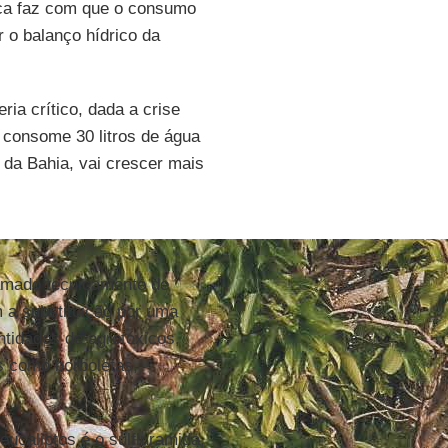
ica faz com que o consumo
 o balanço hídrico da
ria crítico, dada a crise
á consome 30 litros de água
l da Bahia, vai crescer mais
amado tecnicamente de
 a substituição por uma
ntidades de agrotóxicos,
s como borboletas,
ucaliptos é o sulfluramida,