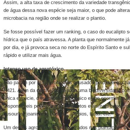
Assim, a alta taxa de crescimento da variedade transgên
de água dessa nova espécie seja maior, o que pode alterar
microbacia na região onde se realizar o plantio.
Se fosse possível fazer um ranking, o caso do eucalipto se
hídrica que o país atravessa. A planta que normalmente j
por dia, e já provoca seca no norte do Espírito Santo e su
rápido e utilizar mais água.
Intenso uso de agrotóxico
Não param por aí os problemas causados pelo evento ch
H421. Além da destruição de toda uma biodiversidade com
única espécie, o eucalipto transgênico exige enormes qua
responsáveis pela extinção de insetos e animais benéfico
besouros, joaninhas, abelhas, anfíbios, tatus, etc.
Um destes agrotóxicos mais utilizados nas plantações de e