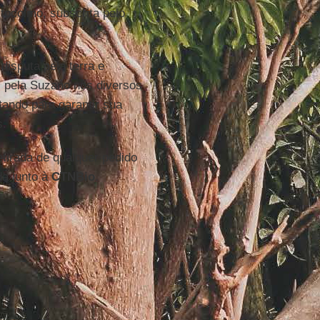
tocolmo, subscrita pelo
disputa pela terra e
s pela Suzano nos diversos
tando para garantir sua
s.
tirada de qualquer pedido
da junto à
CTNBio
.