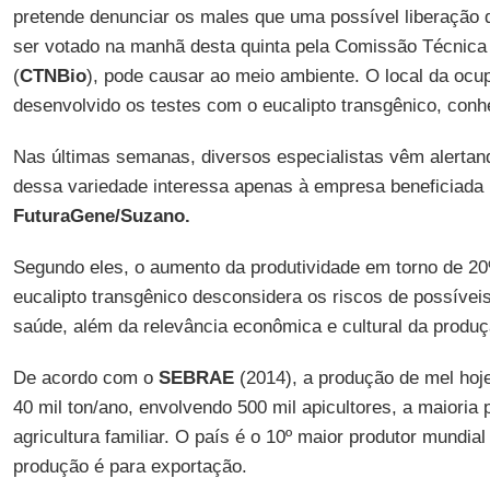
pretende denunciar os males que uma possível liberação d
ser votado na manhã desta quinta pela Comissão Técnica
(
CTNBio
), pode causar ao meio ambiente. O local da oc
desenvolvido os testes com o eucalipto transgênico, co
Nas últimas semanas, diversos especialistas vêm alertan
dessa variedade interessa apenas à empresa beneficiada 
FuturaGene/Suzano.
Segundo eles, o aumento da produtividade em torno de 20
eucalipto transgênico desconsidera os riscos de possívei
saúde, além da relevância econômica e cultural da produç
De acordo com o
SEBRAE
(2014), a produção de mel hoje
40 mil ton/ano, envolvendo 500 mil apicultores, a maioria
agricultura familiar. O país é o 10º maior produtor mundia
produção é para exportação.