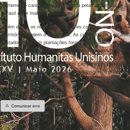
fortemente cancerígenos e proibido pela Convenção de Es
Brasil e por mais de 152 países.
Além disso, os numerosos e graves conflitos existente na 
territórios tendem a se agravar. As comunidades cercada
estados onde tem plantações foram destruídas, e estão lu
soberania alimentar e sua permanência em seus território
Diante desses fatos, as mulheres camponesas pedem a re
de liberação comercial do eucalipto transgênico protocola
⚠️
Comunicar erro