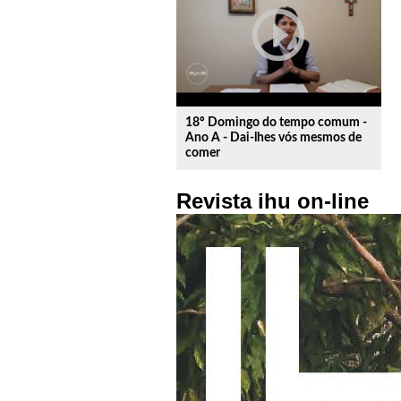
play_circle_outline
18º Domingo do tempo comum -
Ano A - Dai-lhes vós mesmos de
comer
Revista ihu on-line