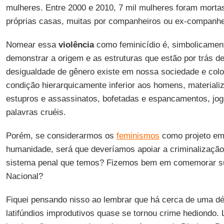
mulheres. Entre 2000 e 2010, 7 mil mulheres foram mort
próprias casas, muitas por companheiros ou ex-companhe
Nomear essa
violência
como feminicídio é, simbolicamen
demonstrar a origem e as estruturas que estão por trás d
desigualdade de gênero existe em nossa sociedade e co
condição hierarquicamente inferior aos homens, materiali
estupros e assassinatos, bofetadas e espancamentos, jo
palavras cruéis.
Porém, se considerarmos os
feminismos
como projeto ema
humanidade, será que deveríamos apoiar a criminalização d
sistema penal que temos? Fizemos bem em comemorar s
Nacional?
Fiquei pensando nisso ao lembrar que há cerca de uma d
latifúndios improdutivos quase se tornou crime hediondo.