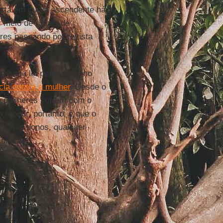
está em curva ascendente há
meio de rituais de
res passando por revista
 em uma lei penal, mesmo
cia contra a mulher
. Desde o
de mulheres sofrem com o
repetir, portanto, é que o
óprios donos, qualquer
ulatra.”