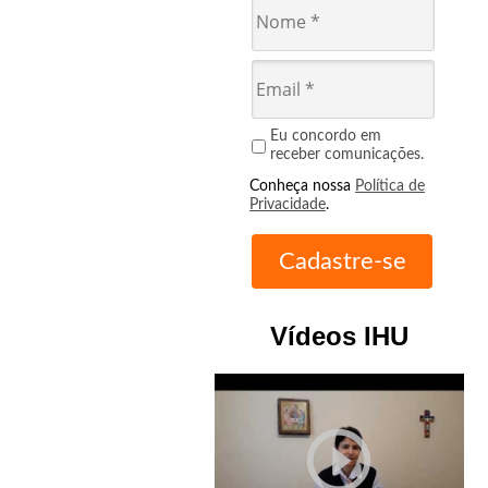
Eu concordo em
receber comunicações.
Conheça nossa
Política de
Privacidade
.
Vídeos IHU
play_circle_outline