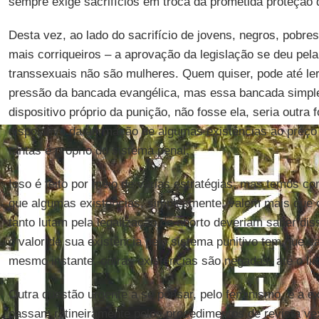
sempre exige sacrifícios em troca da prometida proteção q
Desta vez, ao lado do sacrifício de jovens, negros, pobre
mais corriqueiros – a aprovação da legislação se deu pel
transsexuais não são mulheres. Quem quiser, pode até le
pressão da bancada evangélica, mas essa bancada simp
dispositivo próprio da punição, não fosse ela, seria outra f
dispositivo da afirmação de algumas existências ao preço 
tantas é próprio do sistema penal.
Isso é feito por meio de várias estratégias, mas temos c
que algumas existências, simplesmente, valem mais que o
tanto lutam pela legalização do aborto deveriam saber d
o valor de sua existência pelo sistema punitivo tem que sa
mesmo instante, outras existências são negadas, até o lim
Outra questão urgente a se pensar, pelo feminismo, é a e
passam rotineiramente pelos procedimentos de revista vex