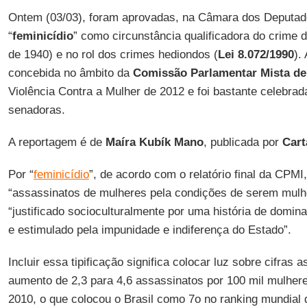
Ontem (03/03), foram aprovadas, na Câmara dos Deputado
“
feminicídio
” como circunstância qualificadora do crime 
de 1940) e no rol dos crimes hediondos (
Lei 8.072/1990
).
concebida no âmbito da
Comissão Parlamentar Mista de 
Violência Contra a Mulher de 2012 e foi bastante celebrad
senadoras.
A reportagem é de
Maíra Kubík Mano
, publicada por
Cart
Por “
feminicídio
”, de acordo com o relatório final da CPM
“assassinatos de mulheres pela condições de serem mulh
“justificado socioculturalmente por uma história de domi
e estimulado pela impunidade e indiferença do Estado”.
Incluir essa tipificação significa colocar luz sobre cifras
aumento de 2,3 para 4,6 assassinatos por 100 mil mulhere
2010, o que colocou o Brasil como 7o no ranking mundial