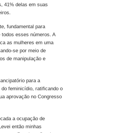
as, 41% delas em suas
iros.
te, fundamental para
e todos esses números. A
loca as mulheres em uma
zando-se por meio de
gos de manipulação e
ncipatório para a
o feminicídio, ratificando o
ua aprovação no Congresso
écada a ocupação de
 Levei então minhas