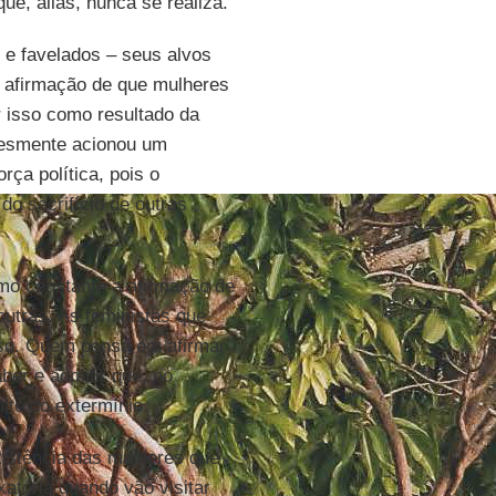
ue, aliás, nunca se realiza.
s e favelados – seus alvos
a afirmação de que mulheres
r isso como resultado da
lesmente acionou um
orça política, pois o
do sacrifício de outras
omo constante a afirmação de
utras. As feministas que
isso. Quem pensa em afirmar
ber e admitir que, no
ite do extermínio.
xistência das mulheres que
atória quando vão visitar