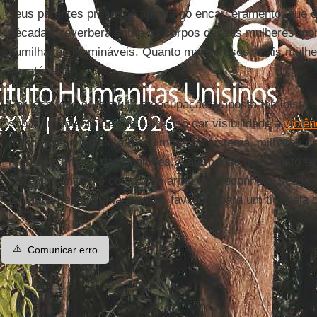
seus parentes presos. A aposta no encarceramento, que 
décadas, reverbera sobre os corpos dessas mulheres, por 
humilhação inomináveis. Quanto mais presos, mais mulhe
vexatória.
Por isso vejo com muita preocupação a aposta feminista
sob o argumento de que é preciso dar visibilidade à
violên
plano mais imediato até os limites do sistema, milhares 
recrudescimento das punições. A afirmação que insisto em 
sistema punitivo é como uma arma que reconhece seus pr
tentativa de acioná-la a nosso favor, dispara um tiro pela c
⚠️
Comunicar erro