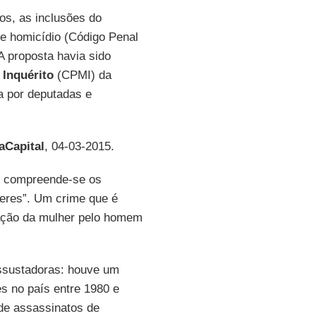
s, as inclusões do
de homicídio (Código Penal
 A proposta havia sido
Inquérito
(CPMI) da
a por deputadas e
aCapital
, 04-03-2015.
I, compreende-se os
eres”. Um crime que é
nação da mulher pelo homem
 assustadoras: houve um
s no país entre 1980 e
 de assassinatos de