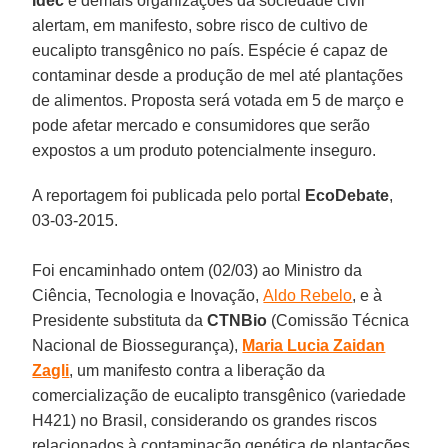
Idec
e demais organizações da sociedade civil
alertam, em manifesto, sobre risco de cultivo de
eucalipto transgênico no país. Espécie é capaz de
contaminar desde a produção de mel até plantações
de alimentos. Proposta será votada em 5 de março e
pode afetar mercado e consumidores que serão
expostos a um produto potencialmente inseguro.
A reportagem foi publicada pelo portal
EcoDebate
,
03-03-2015.
Foi encaminhado ontem (02/03) ao Ministro da
Ciência, Tecnologia e Inovação,
Aldo Rebelo
, e à
Presidente substituta da
CTNBio
(Comissão Técnica
Nacional de Biossegurança),
Maria Lucia Zaidan
Zagli
, um manifesto contra a liberação da
comercialização de eucalipto transgênico (variedade
H421) no Brasil, considerando os grandes riscos
relacionados à contaminação genética de plantações