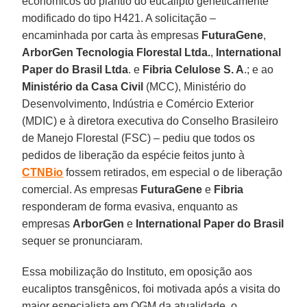
econômicos do plantio do eucalipto geneticamente
modificado do tipo H421. A solicitação –
encaminhada por carta às empresas
FuturaGene
,
ArborGen Tecnologia Florestal Ltda.
,
International
Paper do Brasil Ltda
. e
Fibria Celulose S. A
.; e ao
Ministério da Casa Civil
(MCC), Ministério do
Desenvolvimento, Indústria e Comércio Exterior
(MDIC) e à diretora executiva do Conselho Brasileiro
de Manejo Florestal (FSC) – pediu que todos os
pedidos de liberação da espécie feitos junto à
CTNBio
fossem retirados, em especial o de liberação
comercial. As empresas
FuturaGene
e
Fibria
responderam de forma evasiva, enquanto as
empresas
ArborGen
e
International Paper
do Brasil
sequer se pronunciaram.
Essa mobilização do Instituto, em oposição aos
eucaliptos transgênicos, foi motivada após a visita do
maior especialista em OGM da atualidade, o