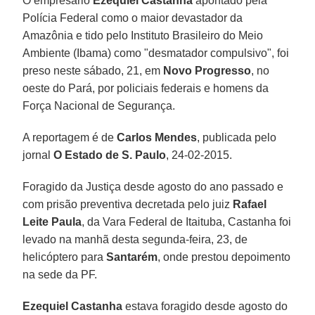
O empresário
Ezequiel Castanha
apontado pela
Polícia Federal como o maior devastador da
Amazônia e tido pelo Instituto Brasileiro do Meio
Ambiente (Ibama) como "desmatador compulsivo", foi
preso neste sábado, 21, em
Novo Progresso
, no
oeste do Pará, por policiais federais e homens da
Força Nacional de Segurança.
A reportagem é de
Carlos Mendes
, publicada pelo
jornal
O Estado de S. Paulo
, 24-02-2015.
Foragido da Justiça desde agosto do ano passado e
com prisão preventiva decretada pelo juiz
Rafael
Leite Paula
, da Vara Federal de Itaituba, Castanha foi
levado na manhã desta segunda-feira, 23, de
helicóptero para
Santarém
, onde prestou depoimento
na sede da PF.
Ezequiel Castanha
estava foragido desde agosto do