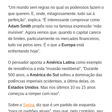
“Um mundo sem regras no qual os poderosos fazem o
que querem. E, onde, milagrosamente, tudo sai à
perfeição”, explica. “É interessante comprovar como
Adam Smith
propôs isso na famosa expressão ‘mão
invisível’. Agora vemos que, quando o capital carece
de limites, particularmente os mercados financeiros,
tudo vai pelos ares. É o que a
Europa
está
enfrentando hoje”.
O pensador aponta a
América Latina
como exemplo
de resistência a esta “invasão neoliberal”. “Durante
500 anos, a
América do Sul
sofreu a dominação das
potências imperiais ocidentais, a última delas, os
Estados Unidos
. Mas nos últimos 10 ou 15 anos
começou a romper com isso”.
Sobre o
Syriza
, diz que é um partido de esquerda
“para os padrões atuais”, mas que, pelo contrário, seu