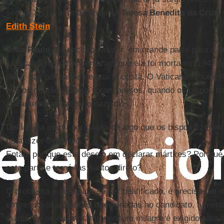
século XX foi a irmã carmelita
Teresa Benedita da Cruz
,
Edith Stein
.
João Paulo II
a declarou mártir, em grande parte para a 
judaica. Estes argumentaram que ela foi morta em 1942 p
judia, não por causa de sua fé cristã. O Vaticano argumen
que os cristãos judeus foram presos, quando os bispos 
claramente ao racismo nazista.
Declará-la mártir por causa de algo que os bispos fizera
para dizer o mínimo.
Então, por que este desejo em declarar mártires? Por qu
esta parte e torná-las santos direto?
O problema é que, para se ser beatificado, é preciso um m
em resposta a orações direcionadas ao candidato, a men
mártir. Se se é um mártir, nenhum milagre é exigido para 