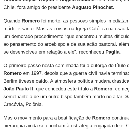
Chile, fora amigo do presidente
Augusto Pinochet
.
Quando
Romero
foi morto, as pessoas simples imediata
mártir e santo. Mas as coisas na Igreja Católica não são 
um demorado procedimento “que encontrou muitas dificuld
ao pensamento do arcebispo e de sua ação pastoral, além 
se desenvolveu em relação a ele”, reconheceu
Paglia
.
O primeiro passo nesta caminhada foi a outorga do título
Romero
em 1997, depois que a guerra civil havia termina
Berlim tivesse caído. A atmosfera política mudara drast
João Paulo II
, que concedeu este título a
Romero
, começ
semelhante a de um outro bispo também morto no altar:
S
Cracóvia, Polônia.
Mas o movimento para a beatificação de
Romero
continua
hierarquia ainda se oponham à estratégia engajada dele. 