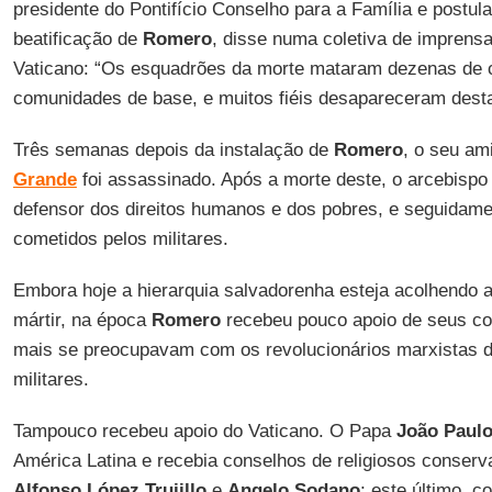
presidente do Pontifício Conselho para a Família e postul
beatificação de
Romero
, disse numa coletiva de imprensa
Vaticano: “Os esquadrões da morte mataram dezenas de 
comunidades de base, e muitos fiéis desapareceram dest
Três semanas depois da instalação de
Romero
, o seu am
Grande
foi assassinado. Após a morte deste, o arcebispo
defensor dos direitos humanos e dos pobres, e seguidam
cometidos pelos militares.
Embora hoje a hierarquia salvadorenha esteja acolhendo
mártir, na época
Romero
recebeu pouco apoio de seus co
mais se preocupavam com os revolucionários marxistas 
militares.
Tampouco recebeu apoio do Vaticano. O Papa
João Paulo
América Latina e recebia conselhos de religiosos conser
Alfonso López Trujillo
e
Angelo Sodano
; este último, 