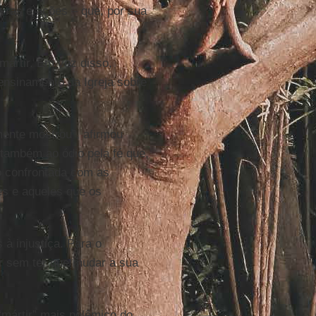
avras e ações – que, por sua
 mártir. Em vez disso,
 ensinamento da Igreja sobre
ente mostrou”, afirmou
 também ao ódio pela fé que,
o confrontada com as
res e aqueles que os
à injustiça. Para o
r sem ter que mudar a sua
“mártir” mais polêmico do