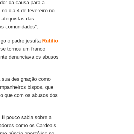
ador da causa para a
 no dia 4 de fevereiro no
catequistas das
as comunidades”.
igo o padre jesuíta
Rutilio
 se tornou um franco
ente denunciava os abusos
 a sua designação como
mpanheiros bispos, que
do que com os abusos dos
 II
pouco sabia sobre a
vadores como os Cardeais
como núncio apostólico no