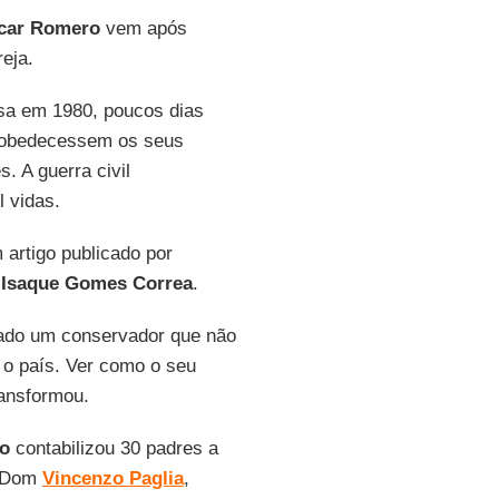
car Romero
vem após
eja.
sa em 1980, poucos dias
esobedecessem os seus
. A guerra civil
l vidas.
m artigo publicado por
e
Isaque Gomes Correa
.
rado um conservador que não
 o país. Ver como o seu
ransformou.
o
contabilizou 30 padres a
. Dom
Vincenzo Paglia
,