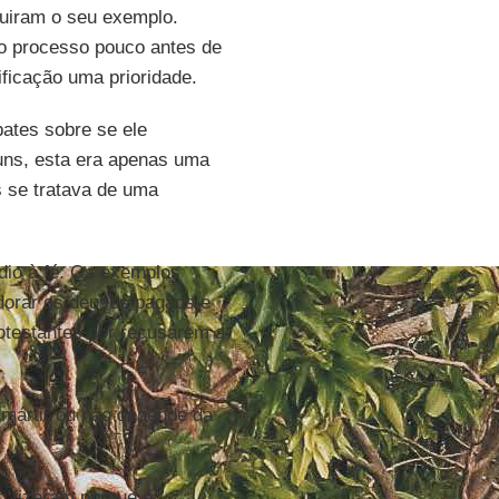
guiram o seu exemplo.
 o processo pouco antes de
ificação uma prioridade.
bates sobre se ele
guns, esta era apenas uma
s se tratava de uma
dio à fé. Os exemplos
dorar os deuses pagãos e
otestantes por recusarem a
mártir ou não depende da
 o fizeram porque o