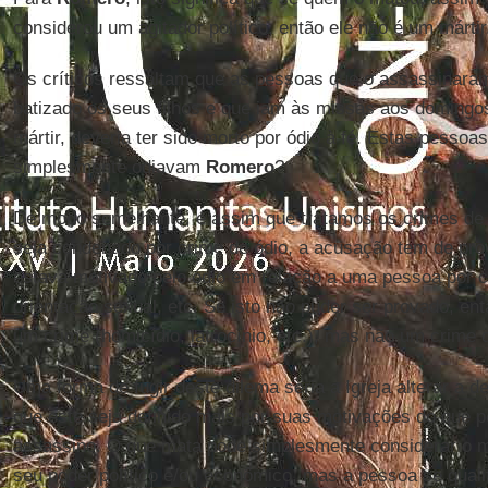
considerou um agitador político, então ele não é um mártir
Os críticos ressaltam que as pessoas que o assassinara
batizado os seus filhos e que iam às missas aos domingo
mártir, deveria ter sido morto por ódio à fé. Estas pessoa
simplesmente odiavam
Romero
?
De modo semelhante, é assim que tratamos os crimes de
seja condenado por crime de ódio, a acusação tem de pro
estava motivado pelo ódio em relação a uma pessoa por ca
orientação sexual, etc. Se isto não puder ser provado, en
um crime (homicídio, latrocínio, etc.), mas não um crime 
Uma forma de fugir deste dilema seria a Igreja alterar a d
que este seja definido mais por suas motivações do que 
assassino. O que mata pode simplesmente considerar o 
seu poder político e/ou econômico, mas a pessoa se quali