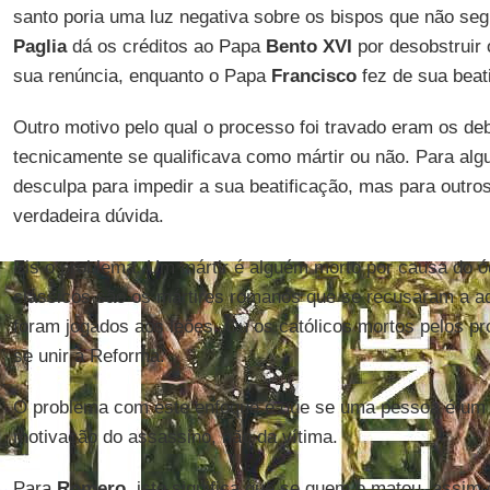
santo poria uma luz negativa sobre os bispos que não se
Paglia
dá os créditos ao Papa
Bento XVI
por desobstruir
sua renúncia, enquanto o Papa
Francisco
fez de sua beat
Outro motivo pelo qual o processo foi travado eram os de
tecnicamente se qualificava como mártir ou não. Para al
desculpa para impedir a sua beatificação, mas para outro
verdadeira dúvida.
Eis o problema. Um mártir é alguém morto por causa do ó
clássicos são os mártires romanos que se recusaram a a
foram jogados aos leões. Ou os católicos mortos pelos pr
se unir à Reforma.
O problema com este enfoque é que se uma pessoa é um 
motivação do assassino, não da vítima.
Para
Romero
, isto significa que se quem o matou, assim