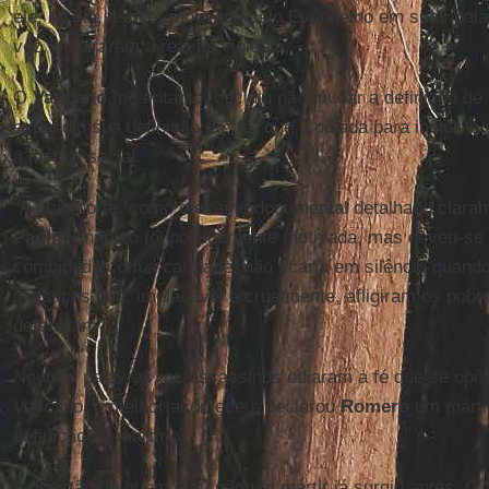
ele, ou ela, estiver motivada pelo Evangelho em suas pal
vez, inspiraram a reação violenta.
O
Vaticano
, no entanto, decidiu não mudar a definição de
expandiu sua definição da “fé” que é odiada para incluir o
a justiça social.
“A sua morte, como o exame documental detalhado claram
Paglia
, “não só foi politicamente motivada, mas deveu-se
combinada com a caridade, não ficaria em silêncio quand
injustiças que, implacável e cruelmente, afligiram os pob
defendiam”.
Noutras palavras, os assassinos odiaram a fé que se opôs 
Vaticano, o melhor aconteceu: declarou
Romero
um márti
definição de martírio.
A questão de quem é ou não um mártir já surgiu antes. O 