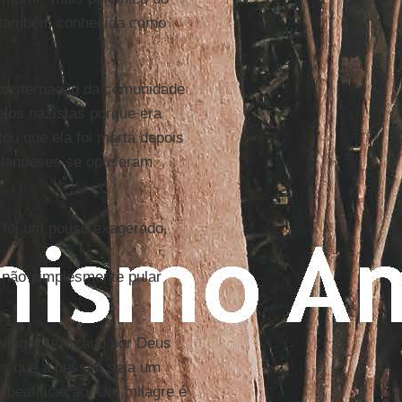
 também conhecida como
consternação da comunidade
elos nazistas porque era
tou que ela foi morta depois
holandeses se opuseram
m foi um pouco exagerado,
e não simplesmente pular
ilagre realizado por Deus
os que a pessoa seja um
a beatificação. Um milagre é