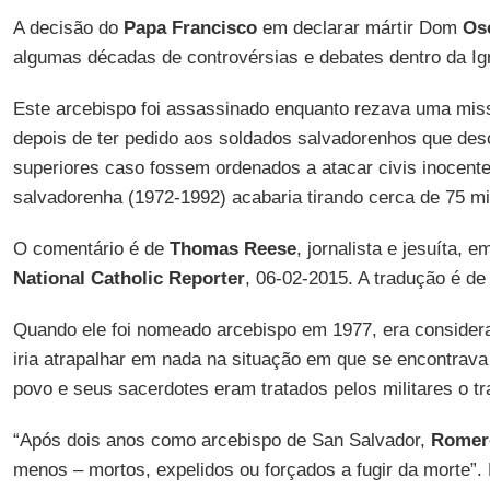
A decisão do
Papa Francisco
em declarar mártir Dom
Os
algumas décadas de controvérsias e debates dentro da Igr
Este arcebispo foi assassinado enquanto rezava uma mis
depois de ter pedido aos soldados salvadorenhos que d
superiores caso fossem ordenados a atacar civis inocentes
salvadorenha (1972-1992) acabaria tirando cerca de 75 mi
O comentário é de
Thomas Reese
, jornalista e jesuíta, e
National Catholic Reporter
, 06-02-2015. A tradução é d
Quando ele foi nomeado arcebispo em 1977, era conside
iria atrapalhar em nada na situação em que se encontrava
povo e seus sacerdotes eram tratados pelos militares o t
“Após dois anos como arcebispo de San Salvador,
Romer
menos – mortos, expelidos ou forçados a fugir da morte”