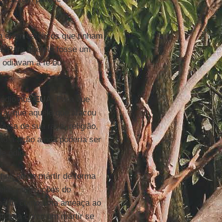
.
m eram católicos que tinham
s. Para que ele fosse um
s odiavam a fé ou
 ódio nos
EUA
. Para que
var que aquele que atacou
usa de sua raça, religião,
tão a ação ainda poderia ser
de ódio.
efinição de mártir de forma
pelas motivações do
mártir como uma ameaça ao
ficaria como um mártir se