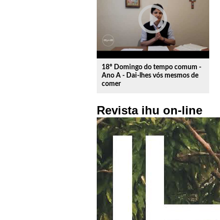
play_circle_outline
18º Domingo do tempo comum -
Ano A - Dai-lhes vós mesmos de
comer
Revista ihu on-line