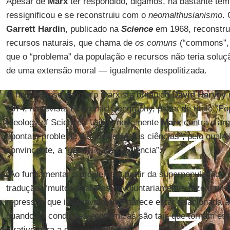
Apesar de
Marx
ter respondido, digamos, há bastante tem
ressignificou e se reconstruiu com o
neomalthusianismo
.
Garrett Hardin
, publicado na
Science
em 1968, reconstru
recursos naturais, que chama de
os comuns
(“commons”, 
que o “problema” da população e recursos não teria soluç
de uma extensão moral — igualmente despolitizada.
O hoje famoso geógrafo marxista britânico
David Harvey
1974, na revista
Economic Geography
, paper de título “P
Ideology of Science”. Utiliza novamente
Marx
contra o ar
aponta o problema da “ideologia das ciências”, pelo qual el
convincente, a “neutralidade da ciência”.
“Ao fundamentar o problema a partir da superpopulação”,
tradução, “muitos analistas, involuntariamente, fazem um c
repressão que invariavelmente parece estar relacionada 
quando as condições econômicas são tais que tornam e
atrativo para a classe dominante”.