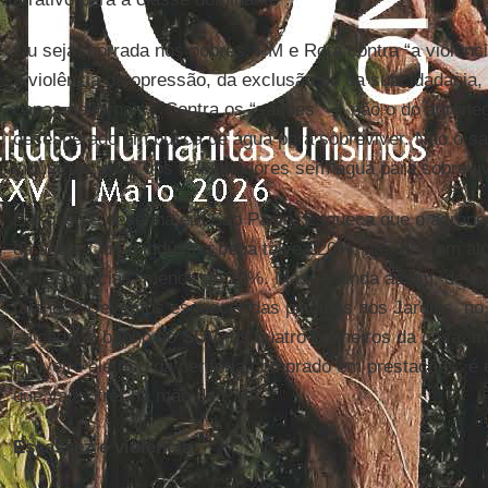
Ou seja: porrada nos pobres. PM e Rota contra “a violênc
a violência da opressão, da exclusão ou da subcidadania
capas de jornais). Contra os “saques” — não o do agrone
desesperado em busca de água para sobreviver. Não o s
indústrias
, mas dos trabalhadores sem água para sobreviv
É o que se desenha em São Paulo. Esqueça que o agrone
da água. Que a indústria beba talvez 20%, até 30% em alg
as residências, menos de 10%. Mas, e ainda assim, de qu
falando? Devemos esquecer das piscinas nos Jardins, no
calçada, o banho no
SUV
, os quatro banheiros da casa, m
chuveiro elétrico da periferia comprado em prestações: é 
que vai sofrer na mão da PM.
Escassez e violência