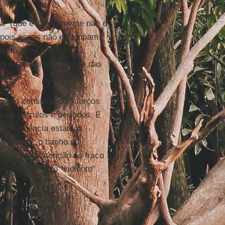
ia” (que evidentemente não é
, pois essas não estampam
gócio, mas o do
aque das mineradoras e das
er.
gócio consome dois terços
uns cálculos e períodos. E
al residência estamos
 Morumbi, o banho na
as foque a atenção no fraco
este o elemento "violento"