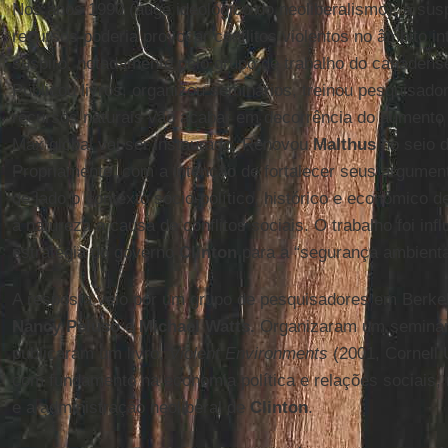
Nos anos 1990 (auge ideológico do neoliberalismo), a sus
recursos poderia provocar conflitos violentos no âmbito 
suspiro, notadamente pelo grupo de trabalho do canadens
Publicou livros, organizou seminários, treinou pesquisado
recursos naturais vão acabar em decorrência do aumento
Max global vai ser instaurado. Renovou
Malthus
no seio d
Propriamente, com a intenção de fortalecer seus argument
de lado o contexto sócio-político, histórico e econômico d
à natureza a causa de conflitos sociais. O trabalho foi influ
estratégia do governo
Clinton
para a “segurança ambienta
A resposta veio por um grupo de pesquisadores em Berke
Nancy Peluso
e
Michael Watts.
Organizaram um seminário
publicaram um livro,
Violent Environments
(2001, Cornell 
com fundamento na economia política e relações sociais
e a administração neoliberal de
Clinton
.