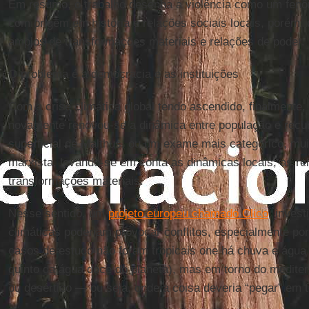
Em resumo, o trabalho desenha a violência como um fenô
com origem em história e relações sociais locais, porém
amplos de transformações materiais e relações de poder.
O problema é a democracia e as instituições
Com a crise climática global tendo ascendido, finalmente,
novamente renovou-se a dinâmica entre população e recur
superficial de Malthus, ou um exame mais categórico, mu
marxista, levando-se em conta as dinâmicas locais, as re
transformações materiais.
Nesse sentido, um
projeto europeu chamado Clico
, inves
climáticas poderiam provocar conflitos, especialmente po
casos de estudo não foram tropicais one há chuva e água
quinto da água doce do planeta), mas em torno do medite
ou desértico — ou seja, onde a coisa deveria “pegar” em t