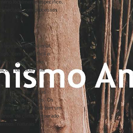
meno localmente específico,
, conectado com processos
 à agenda internacional,
sos, com o uso fácil e
itas vezes de cunho
lações de poder e as
tigou se as mudanças
r problemas hídricos. Os
 abundante (o Brasil tem um
rrâneo, de clima temperado
ermos “naturais”.