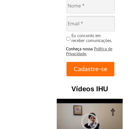
Eu concordo em
receber comunicações.
Conheça nossa
Política de
Privacidade
.
Vídeos IHU
play_circle_outline