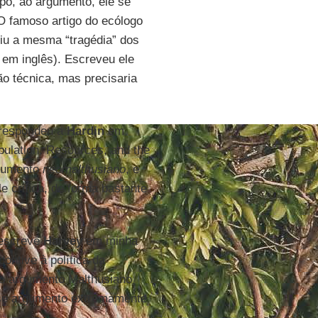
po, ao argumento, ele se
 O famoso artigo do ecólogo
iu a mesma “tragédia” dos
em inglês). Escreveu ele
ão técnica, mas precisaria
respondeu a
Hardin
em
opulation, Resources, and the
gumento
neomalthusiano
, e
e critica, de forma bastante
 escreve
Harvey
em minha
ontive à política da
ao argumento Malthusiano
sse argumento extremamente