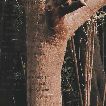
peita de que a escassez de
internacional ganhou um novo
e
Thomas Homer-Dixon
.
res, e com o alerta de que
 da população, e um Mad
o neoliberalismo.
os, tratou de sempre deixar
e cada caso onde atribui-se
ente, e refletia a principal
l”.
ley, com xs geografxs
 interdisciplinar e depois
University Press)
, no qual,
, respondiam a
Homer-Dixon