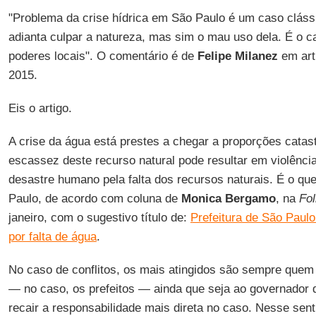
"Problema da crise hídrica em São Paulo é um caso clássi
adianta culpar a natureza, mas sim o mau uso dela. É o ca
poderes locais". O comentário é de
Felipe Milanez
em art
2015.
Eis o artigo.
A crise da água está prestes a chegar a proporções catast
escassez deste recurso natural pode resultar em violênci
desastre humano pela falta dos recursos naturais. É o que
Paulo, de acordo com coluna de
Monica Bergamo
, na
Fol
janeiro, com o sugestivo título de:
Prefeitura de São Paulo
por falta de água
.
No caso de conflitos, os mais atingidos são sempre quem
— no caso, os prefeitos — ainda que seja ao governador
recair a responsabilidade mais direta no caso. Nesse senti