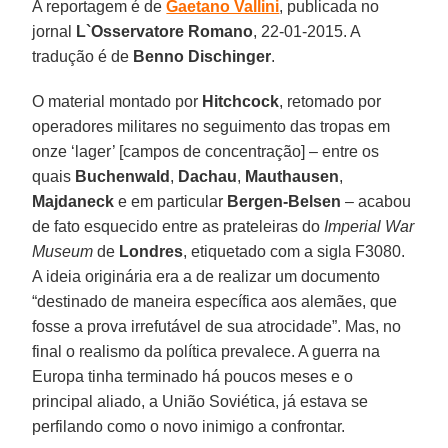
A reportagem é de
Gaetano Vallini
, publicada no
jornal
L`Osservatore Romano
, 22-01-2015. A
tradução é de
Benno Dischinger
.
O material montado por
Hitchcock
, retomado por
operadores militares no seguimento das tropas em
onze ‘lager’ [campos de concentração] – entre os
quais
Buchenwald
,
Dachau
,
Mauthausen
,
Majdaneck
e em particular
Bergen-Belsen
– acabou
de fato esquecido entre as prateleiras do
Imperial War
Museum
de
Londres
, etiquetado com a sigla F3080.
A ideia originária era a de realizar um documento
“destinado de maneira específica aos alemães, que
fosse a prova irrefutável de sua atrocidade”. Mas, no
final o realismo da política prevalece. A guerra na
Europa tinha terminado há poucos meses e o
principal aliado, a União Soviética, já estava se
perfilando como o novo inimigo a confrontar.