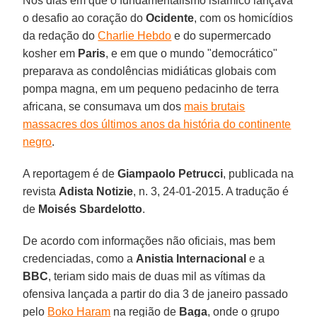
Nos dias em que o fundamentalismo islâmico lançava
o desafio ao coração do
Ocidente
, com os homicídios
da redação do
Charlie Hebdo
e do supermercado
kosher em
Paris
, e em que o mundo "democrático"
preparava as condolências midiáticas globais com
pompa magna, em um pequeno pedacinho de terra
africana, se consumava um dos
mais brutais
massacres dos últimos anos da história do continente
negro
.
A reportagem é de
Giampaolo Petrucci
, publicada na
revista
Adista Notizie
, n. 3, 24-01-2015. A tradução é
de
Moisés Sbardelotto
.
De acordo com informações não oficiais, mas bem
credenciadas, como a
Anistia Internacional
e a
BBC
, teriam sido mais de duas mil as vítimas da
ofensiva lançada a partir do dia 3 de janeiro passado
pelo
Boko Haram
na região de
Baga
, onde o grupo