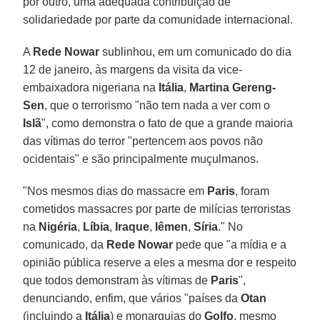
por outro, uma adequada contribuição de
solidariedade por parte da comunidade internacional.
A
Rede Nowar
sublinhou, em um comunicado do dia
12 de janeiro, às margens da visita da vice-
embaixadora nigeriana na
Itália
,
Martina Gereng-
Sen
, que o terrorismo "não tem nada a ver com o
Islã
", como demonstra o fato de que a grande maioria
das vítimas do terror "pertencem aos povos não
ocidentais" e são principalmente muçulmanos.
"Nos mesmos dias do massacre em
Paris
, foram
cometidos massacres por parte de milícias terroristas
na
Nigéria
,
Líbia
,
Iraque
,
Iêmen
,
Síria
." No
comunicado, da
Rede Nowar
pede que "a mídia e a
opinião pública reserve a eles a mesma dor e respeito
que todos demonstram às vítimas de
Paris
",
denunciando, enfim, que vários "países da
Otan
(incluindo a
Itália
) e monarquias do
Golfo
, mesmo