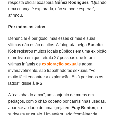
resposta oficial exaspera
Núñez Rodríguez
. “Quando
uma criança é explorada, não se pode esperar”,
afirmou.
Por todos os lados
Denunciar é perigoso, mas esses crimes e suas
vítimas não estão ocultos. A fotógrafa belga
Susette
Kok
registrou muitos locais públicos em uma exibição
e um livro em que retrata 27 pessoas que foram
vítimas infantis de
exploração sexual
e agora,
invariavelmente, são trabalhadoras sexuais. “Foi
muito fácil encontrar a exploração. Está por todos os
lados”, disse à
IPS
.
A “casinha do amor”, um conjunto de muros em
pedaços, com o chão coberto por camisinhas usadas,
aparece ao lado de uma igreja em
Fray Bentos
, no
sudoeste uruguaio. Um enferrujado “contêiner de