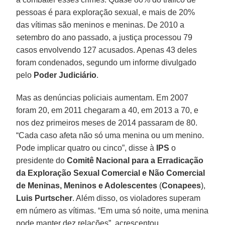
pessoas é para exploração sexual, e mais de 20%
das vítimas são meninos e meninas. De 2010 a
setembro do ano passado, a justiça processou 79
casos envolvendo 127 acusados. Apenas 43 deles
foram condenados, segundo um informe divulgado
pelo
Poder Judiciário
.
Mas as denúncias policiais aumentam. Em 2007
foram 20, em 2011 chegaram a 40, em 2013 a 70, e
nos dez primeiros meses de 2014 passaram de 80.
“Cada caso afeta não só uma menina ou um menino.
Pode implicar quatro ou cinco”, disse à
IPS
o
presidente do
Comitê Nacional para a Erradicação
da Exploração Sexual Comercial e Não Comercial
de Meninas, Meninos e Adolescentes
(
Conapees
),
Luis Purtscher
. Além disso, os violadores superam
em número as vítimas. “Em uma só noite, uma menina
pode manter dez relações”, acrescentou.