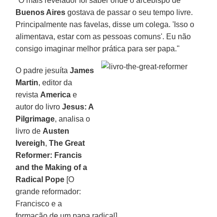
"O mais revelador foi saber onde o arcebispo de
Buenos Aires
gostava de passar o seu tempo livre.
Principalmente nas favelas, disse um colega. 'Isso o
alimentava, estar com as pessoas comuns'. Eu não
consigo imaginar melhor prática para ser papa."
O padre jesuíta
James
Martin
, editor da
revista
America
e
autor do livro
Jesus: A
Pilgrimage
, analisa o
livro de
Austen
Ivereigh
,
The Great
Reformer: Francis
and the Making of a
Radical Pope
[O
grande reformador:
Francisco e a
formação de um papa radical].