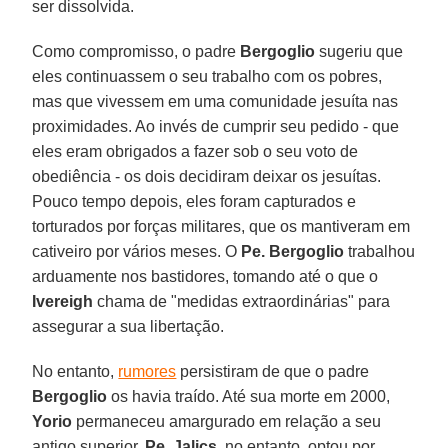
ser dissolvida.
Como compromisso, o padre
Bergoglio
sugeriu que
eles continuassem o seu trabalho com os pobres,
mas que vivessem em uma comunidade jesuíta nas
proximidades. Ao invés de cumprir seu pedido - que
eles eram obrigados a fazer sob o seu voto de
obediência - os dois decidiram deixar os jesuítas.
Pouco tempo depois, eles foram capturados e
torturados por forças militares, que os mantiveram em
cativeiro por vários meses. O
Pe. Bergoglio
trabalhou
arduamente nos bastidores, tomando até o que o
Ivereigh
chama de "medidas extraordinárias" para
assegurar a sua libertação.
No entanto,
rumores
persistiram de que o padre
Bergoglio
os havia traído. Até sua morte em 2000,
Yorio
permaneceu amargurado em relação a seu
antigo superior.
Pe. Jalics
, no entanto, optou por