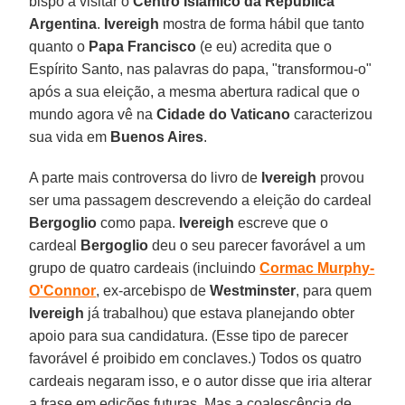
bispo a visitar o
Centro Islâmico da República
Argentina
.
Ivereigh
mostra de forma hábil que tanto
quanto o
Papa Francisco
(e eu) acredita que o
Espírito Santo, nas palavras do papa, "transformou-o"
após a sua eleição, a mesma abertura radical que o
mundo agora vê na
Cidade do Vaticano
caracterizou
sua vida em
Buenos Aires
.
A parte mais controversa do livro de
Ivereigh
provou
ser uma passagem descrevendo a eleição do cardeal
Bergoglio
como papa.
Ivereigh
escreve que o
cardeal
Bergoglio
deu o seu parecer favorável a um
grupo de quatro cardeais (incluindo
Cormac Murphy-
O'Connor
, ex-arcebispo de
Westminster
, para quem
Ivereigh
já trabalhou) que estava planejando obter
apoio para sua candidatura. (Esse tipo de parecer
favorável é proibido em conclaves.) Todos os quatro
cardeais negaram isso, e o autor disse que iria alterar
a frase em edições futuras. Mas a coalescência de