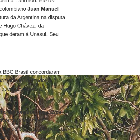
lema", afirmou. Ele fez
e colombiano
Juan Manuel
tura da Argentina na disputa
te Hugo Chávez, da
 que deram à Unasul. Seu
la BBC Brasil concordaram
a hora de "defender a
 questões como a
como demonstrou nos casos
viveram diferentes
ria e de ciências políticas da
ano.