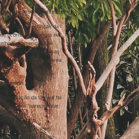
a infraestrutura", afirmou.
r de ciências políticas da
que ocorreram avanços na
selho Sul-americano de
 de defesa e metodologias
avanços "tímidos" na área
Holzmann
.
ue a criação da Unasul foi
 disse, ela "parece estar
ezuela, Colômbia, Peru,
 inclui tanto países do