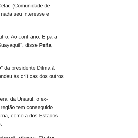
a Celac (Comunidade de
 nada seu interesse e
tro. Ao contrário. E para
Guayaquil", disse
Peña
,
" da presidente Dilma à
ondeu às críticas dos outros
geral da Unasul, o ex-
a região tem conseguido
terna, como a dos Estados
.