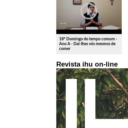
play_circle_outline
18º Domingo do tempo comum -
Ano A - Dai-lhes vós mesmos de
comer
Revista ihu on-line