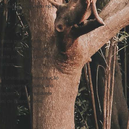
o Pacífico, baseado no livre
nesta quinta, e não
dentes na cerimônia de
iname para o Uruguai em
toriana.
 da Unasul e da inauguração
o ao governo equatoriano
nagem ao ex-presidente
ón
, de Buenos Aires.