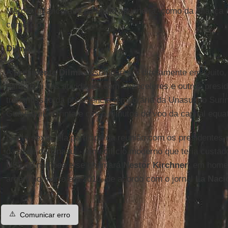
Mercosul, ancorado na união aduaneira, como da Aliança d
comércio.
Dilma
A
presidente Dilma
desembarcará diretamente em Quito, 
participou das atividades com chanceleres e outros presi
transmissão da presidência temporária da Unasul do Sur
Guayaquil, a trinta e cinco minutos de voo da capital equa
Nesta sexta, ela participa da reunião com os presidentes
da sede da Unasul - um edifício moderno que teria custad
US$ 38 milhões e se chamará
Nestor Kirchner
, em home
argentino morto em 2010, de acordo com o jornal
La Naci
⚠️
Comunicar erro