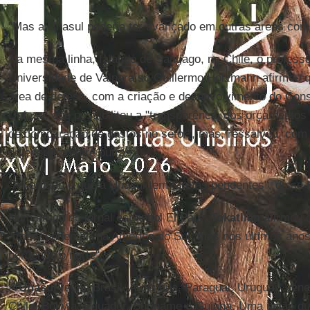
"Mas a Unasul poderia ter avançado em outras áreas como 
Na mesma linha, falando de Santiago, no Chile, o professo
Universidade de Valparaíso Guillermo Holzmann afirmou 
área de defesa, com a criação e desenvolvimento do Con
Defesa, que possibilitou a "transparência dos orçamentos
de comparação de gastos no setor", mas, ressalvou, com 
de energia, entre outras.
"A verdade é que a Unasul tem tarefas pendentes", disse
Num artigo no jornal espanhol El País,
Tokatlian
afirmou q
"transcendental" na América do Sul, mas nos últimos anos,
perdendo o norte".
A
Unasul
reúne Brasil, Argentina, Paraguai, Uruguai, Ven
Chile, Bolívia, Equador, Suriname e Guiana. Uma união que