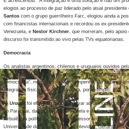
E acrescentou: "A integração é uma solução e não um prob
elogios ao processo de paz liderado pelo atual president
Santos
com o grupo guerrilheiro Farc, elogiou ainda a pos
com financistas internacionais e recordou os ex-presiden
Venezuela, e
Nestor Kirchner
, que morreram, pelo apoio
discurso foi transmitido ao vivo pelas TVs equatorianas.
Democracia
Os analistas argentinos, chilenos e uruguaios ouvidos pe
que a
Unasul
mostrou ser "efetiva" em vários momentos n
democracia", mas que o mesmo empenho não ocorreu em
integração física e de infraestrutura, por exemplo.
"A
Unasul
foi eficiente para preservar as democracias, 
do Paraguai, da Bolívia, da Venezuela e do Equador (que 
turbulência políticas)", disse o professor uruguaio de histó
Universidade da República, de Montevidéu, Gerardo Caet