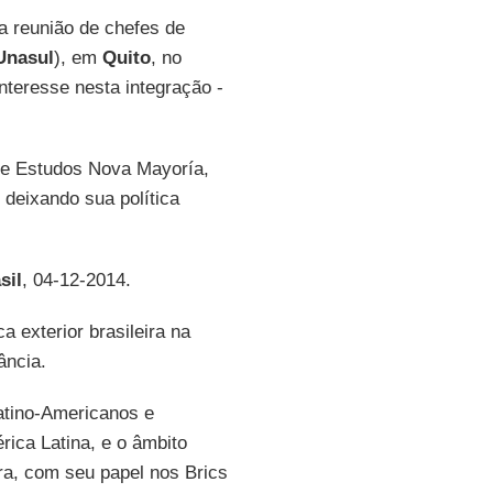
da reunião de chefes de
Unasul
), em
Quito
, no
interesse nesta integração -
de Estudos Nova Mayoría,
 deixando sua política
sil
, 04-12-2014.
ca exterior brasileira na
ância.
tino-Americanos e
ica Latina, e o âmbito
ira, com seu papel nos Brics